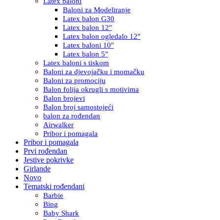
Latex baloni
Baloni za Modeliranje
Latex balon G30
Latex balon 12″
Latex balon ogledalo 12″
Latex baloni 10″
Latex balon 5″
Latex baloni s tiskom
Baloni za djevojačku i momačku
Baloni za promociju
Balon folija okrugli s motivima
Balon brojevi
Balon broj samostojeći
balon za rođendan
Airwalker
Pribor i pomagala
Pribor i pomagala
Prvi rođendan
Jestive pokrivke
Girlande
Novo
Tematski rođendani
Barbie
Bing
Baby Shark