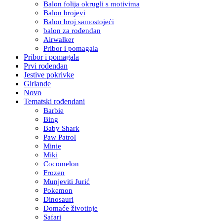
Balon folija okrugli s motivima
Balon brojevi
Balon broj samostojeći
balon za rođendan
Airwalker
Pribor i pomagala
Pribor i pomagala
Prvi rođendan
Jestive pokrivke
Girlande
Novo
Tematski rođendani
Barbie
Bing
Baby Shark
Paw Patrol
Minie
Miki
Cocomelon
Frozen
Munjeviti Jurić
Pokemon
Dinosauri
Domaće životinje
Safari