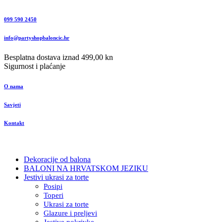
099 590 2450
info@partyshopbaloncic.hr
Besplatna dostava iznad 499,00 kn
Sigurnost i plaćanje
O nama
Savjeti
Kontakt
Dekoracije od balona
BALONI NA HRVATSKOM JEZIKU
Jestivi ukrasi za torte
Posipi
Toperi
Ukrasi za torte
Glazure i preljevi
Jestive pokrivke