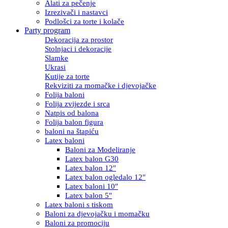
Alati za pečenje
Izrezivači i nastavci
Podlošci za torte i kolače
Party program
Dekoracija za prostor
Stolnjaci i dekoracije
Slamke
Ukrasi
Kutije za torte
Rekviziti za momačke i djevojačke
Folija baloni
Folija zvijezde i srca
Natpis od balona
Folija balon figura
baloni na štapiću
Latex baloni
Baloni za Modeliranje
Latex balon G30
Latex balon 12″
Latex balon ogledalo 12″
Latex baloni 10″
Latex balon 5″
Latex baloni s tiskom
Baloni za djevojačku i momačku
Baloni za promociju