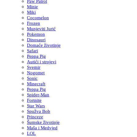
Paw Patrol
Minie
Miki
Cocomelon
Frozen
Munjeviti Jurić
Pokemon
Dinosauri
Domaće životinje
Safari
Peppa Pig
Autići i strojevi
Svemir
Nogomet
Sonic
Minecraft
Peppa Pig
Spider-Man
Fortnite
Star Wars
Spužva Bob
Princeze
Šumske životinje
Maša i Medvjed
LOL