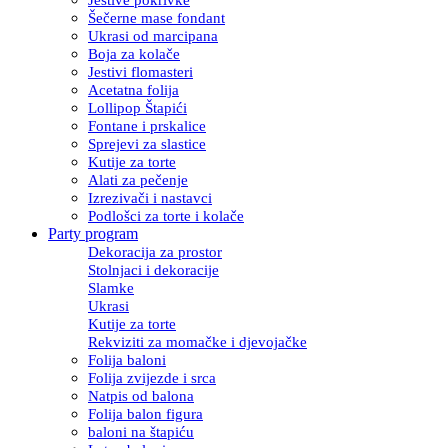
Šečerne mase fondant
Ukrasi od marcipana
Boja za kolače
Jestivi flomasteri
Acetatna folija
Lollipop Štapići
Fontane i prskalice
Sprejevi za slastice
Kutije za torte
Alati za pečenje
Izrezivači i nastavci
Podlošci za torte i kolače
Party program
Dekoracija za prostor
Stolnjaci i dekoracije
Slamke
Ukrasi
Kutije za torte
Rekviziti za momačke i djevojačke
Folija baloni
Folija zvijezde i srca
Natpis od balona
Folija balon figura
baloni na štapiću