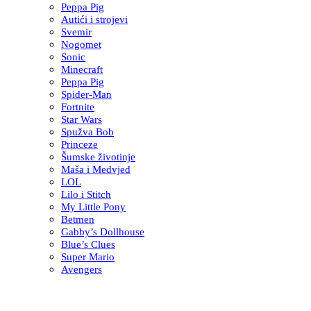
Peppa Pig
Autići i strojevi
Svemir
Nogomet
Sonic
Minecraft
Peppa Pig
Spider-Man
Fortnite
Star Wars
Spužva Bob
Princeze
Šumske životinje
Maša i Medvjed
LOL
Lilo i Stitch
My Little Pony
Betmen
Gabby’s Dollhouse
Blue’s Clues
Super Mario
Avengers