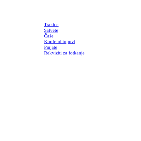
Trakice
Salvete
Čaše
Konfetni topovi
Pinjate
Rekviziti za fotkanje