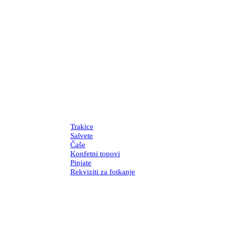
Trakice
Salvete
Čaše
Konfetni topovi
Pinjate
Rekviziti za fotkanje