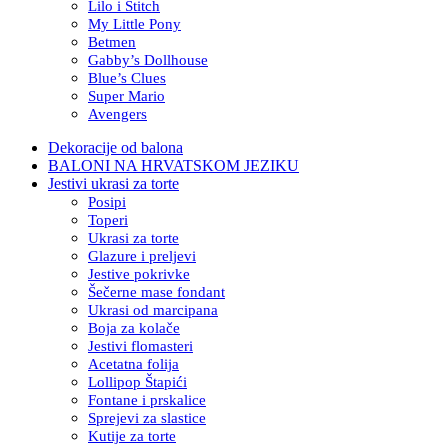
Lilo i Stitch
My Little Pony
Betmen
Gabby’s Dollhouse
Blue’s Clues
Super Mario
Avengers
Dekoracije od balona
BALONI NA HRVATSKOM JEZIKU
Jestivi ukrasi za torte
Posipi
Toperi
Ukrasi za torte
Glazure i preljevi
Jestive pokrivke
Šečerne mase fondant
Ukrasi od marcipana
Boja za kolače
Jestivi flomasteri
Acetatna folija
Lollipop Štapići
Fontane i prskalice
Sprejevi za slastice
Kutije za torte