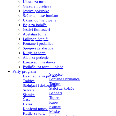
Ukrasi za torte
Glazure i preljevi
Jestive pokrivke
Šečerne mase fondant
Ukrasi od marcipana
Boja za kolače
Jestivi flomasteri
Acetatna folija
Lollipop Štapići
Fontane i prskalice
Sprejevi za slastice
Kutije za torte
Alati za pečenje
Izrezivači i nastavci
Podlošci za torte i kolače
Party program
Svjećice
Dekoracija za prostor
Fontane i prskalice
Trakice
Tanjuri
Stolnjaci i dekoracije
Stalci za kolače
Salvete
Banneri
Slamke
Toperi
Čaše
Kape
Ukrasi
Konfeti
Konfetni topovi
Maske
Kutije za torte