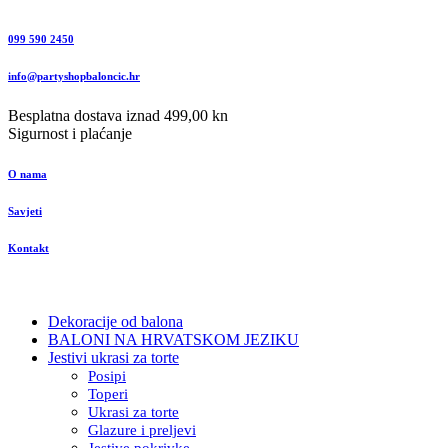
099 590 2450
info@partyshopbaloncic.hr
Besplatna dostava iznad 499,00 kn
Sigurnost i plaćanje
O nama
Savjeti
Kontakt
Dekoracije od balona
BALONI NA HRVATSKOM JEZIKU
Jestivi ukrasi za torte
Posipi
Toperi
Ukrasi za torte
Glazure i preljevi
Jestive pokrivke