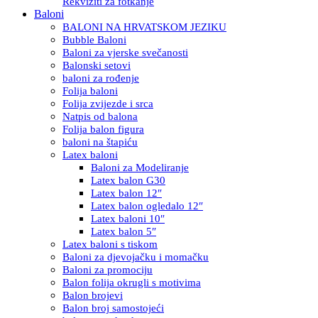
Rekviziti za fotkanje
Baloni
BALONI NA HRVATSKOM JEZIKU
Bubble Baloni
Baloni za vjerske svečanosti
Balonski setovi
baloni za rođenje
Folija baloni
Folija zvijezde i srca
Natpis od balona
Folija balon figura
baloni na štapiću
Latex baloni
Baloni za Modeliranje
Latex balon G30
Latex balon 12″
Latex balon ogledalo 12″
Latex baloni 10″
Latex balon 5″
Latex baloni s tiskom
Baloni za djevojačku i momačku
Baloni za promociju
Balon folija okrugli s motivima
Balon brojevi
Balon broj samostojeći