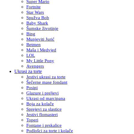
Super Mario
Fortnite
Star Wars
Spužva Bob
Baby Shark
Šumske životinje
Bing
Munjeviti Jurić
Betmen
Maša i Medvjed
LOL
My Little Pony
Avengers
Ukrasi za torte
Jestivi ukrasi za torte
Šečerne mase fondant
Posipi
Glazure i preljevi
Ukrasi od marcipana
Boja za kolače
Sprejevi za slastice
Jestivi flomasteri
Toperi
Fontane i prskalice
Podlošci za torte i kolače