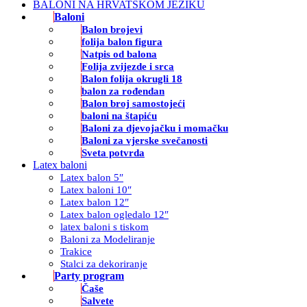
BALONI NA HRVATSKOM JEZIKU
Baloni
Balon brojevi
folija balon figura
Natpis od balona
Folija zvijezde i srca
Balon folija okrugli 18
balon za rođendan
Balon broj samostojeći
baloni na štapiću
Baloni za djevojačku i momačku
Baloni za vjerske svečanosti
Sveta potvrda
Latex baloni
Latex balon 5″
Latex baloni 10″
Latex balon 12″
Latex balon ogledalo 12″
latex baloni s tiskom
Baloni za Modeliranje
Trakice
Stalci za dekoriranje
Party program
Čaše
Salvete