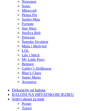
Nogomet
Sonic
Minecraft
Peppa Pig
Spider-Man
Fortnite
Star Wars
Spužva Bob
Princeze
Šumske životinje
Maša i Medvjed
LOL
Lilo i Stitch
My Little Pony
Betmen
Gabby’s Dollhouse
Blue’s Clues
Super Mario
Avengers
Dekoracije od balona
BALONI NA HRVATSKOM JEZIKU
Jestivi ukrasi za torte
Posipi
Toperi