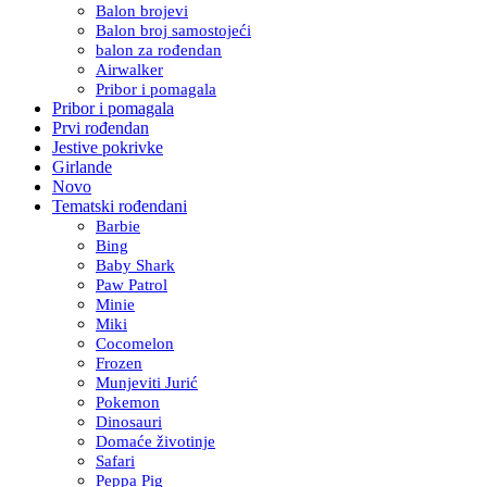
Balon brojevi
Balon broj samostojeći
balon za rođendan
Airwalker
Pribor i pomagala
Pribor i pomagala
Prvi rođendan
Jestive pokrivke
Girlande
Novo
Tematski rođendani
Barbie
Bing
Baby Shark
Paw Patrol
Minie
Miki
Cocomelon
Frozen
Munjeviti Jurić
Pokemon
Dinosauri
Domaće životinje
Safari
Peppa Pig