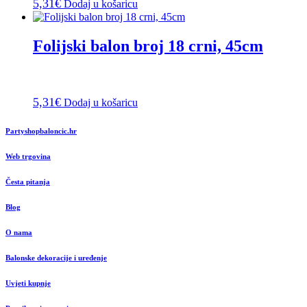
5,31
€
Dodaj u košaricu
Folijski balon broj 18 crni, 45cm
5,31
€
Dodaj u košaricu
Partyshopbaloncic.hr
Web trgovina
Česta pitanja
Blog
O nama
Balonske dekoracije i uređenje
Uvjeti kupnje