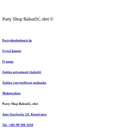
Party Shop Balončić, obrt ©
Partyshopbaloncic.hr
Uvjeti kupnje
O nama
Zaštita privatnosti i kolačići
Zaštita i povjerljivost podataka
Maloprodaja
Party Shop Balončić, obrt
Ante Starčevića 5A, Koprivnica
Tel: +385 99 590 2450