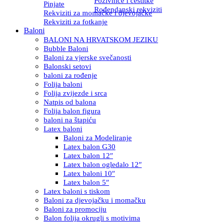
Pozivnice i čestitke
Pinjate
Rođendanski rekviziti
Rekviziti za momačke i djevojačke
Rekviziti za fotkanje
Baloni
BALONI NA HRVATSKOM JEZIKU
Bubble Baloni
Baloni za vjerske svečanosti
Balonski setovi
baloni za rođenje
Folija baloni
Folija zvijezde i srca
Natpis od balona
Folija balon figura
baloni na štapiću
Latex baloni
Baloni za Modeliranje
Latex balon G30
Latex balon 12″
Latex balon ogledalo 12″
Latex baloni 10″
Latex balon 5″
Latex baloni s tiskom
Baloni za djevojačku i momačku
Baloni za promociju
Balon folija okrugli s motivima