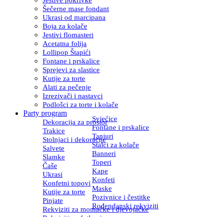
Šečerne mase fondant
Ukrasi od marcipana
Boja za kolače
Jestivi flomasteri
Acetatna folija
Lollipop Štapići
Fontane i prskalice
Sprejevi za slastice
Kutije za torte
Alati za pečenje
Izrezivači i nastavci
Podlošci za torte i kolače
Party program
Svjećice
Dekoracija za prostor
Fontane i prskalice
Trakice
Tanjuri
Stolnjaci i dekoracije
Stalci za kolače
Salvete
Banneri
Slamke
Toperi
Čaše
Kape
Ukrasi
Konfeti
Konfetni topovi
Maske
Kutije za torte
Pozivnice i čestitke
Pinjate
Rođendanski rekviziti
Rekviziti za momačke i djevojačke