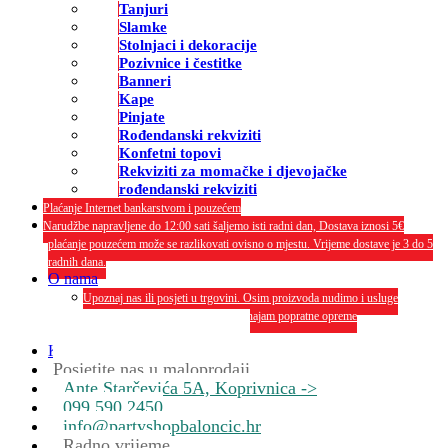
Tanjuri
Slamke
Stolnjaci i dekoracije
Pozivnice i čestitke
Banneri
Kape
Pinjate
Rođendanski rekviziti
Konfetni topovi
Rekviziti za momačke i djevojačke
rođendanski rekviziti
Plaćanje Internet bankarstvom i pouzećem
Narudžbe napravljene do 12:00 sati šaljemo isti radni dan, Dostava iznosi 5€
plaćanje pouzećem može se razlikovati ovisno o mjestu. Vrijeme dostave je 3 do 5
radnih dana.
O nama
Upoznaj nas ili posjeti u trgovini. Osim proizvoda nudimo i usluge
dekoriranja interijera i eksterija te najam popratne opreme
O nama
Kontakt
Posjetite nas u maloprodaji
Ante Starčevića 5A, Koprivnica ->
099 590 2450
info@partyshopbaloncic.hr
Radno vrijeme