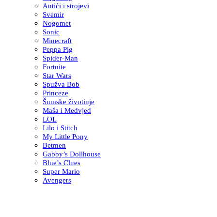
Autići i strojevi
Svemir
Nogomet
Sonic
Minecraft
Peppa Pig
Spider-Man
Fortnite
Star Wars
Spužva Bob
Princeze
Šumske životinje
Maša i Medvjed
LOL
Lilo i Stitch
My Little Pony
Betmen
Gabby’s Dollhouse
Blue’s Clues
Super Mario
Avengers