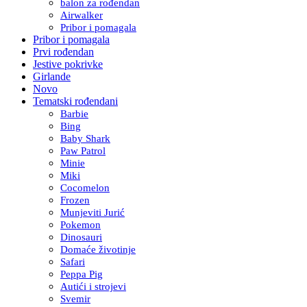
balon za rođendan
Airwalker
Pribor i pomagala
Pribor i pomagala
Prvi rođendan
Jestive pokrivke
Girlande
Novo
Tematski rođendani
Barbie
Bing
Baby Shark
Paw Patrol
Minie
Miki
Cocomelon
Frozen
Munjeviti Jurić
Pokemon
Dinosauri
Domaće životinje
Safari
Peppa Pig
Autići i strojevi
Svemir