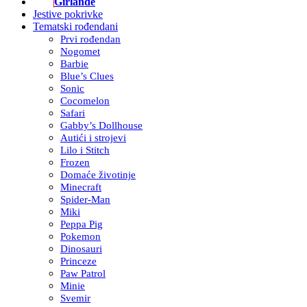
Girlande
Jestive pokrivke
Tematski rođendani
Prvi rođendan
Nogomet
Barbie
Blue’s Clues
Sonic
Cocomelon
Safari
Gabby’s Dollhouse
Autići i strojevi
Lilo i Stitch
Frozen
Domaće životinje
Minecraft
Spider-Man
Miki
Peppa Pig
Pokemon
Dinosauri
Princeze
Paw Patrol
Minie
Svemir