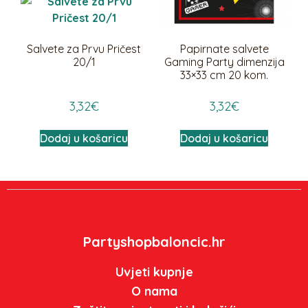
Salvete za Prvu Pričest
Papirnate salvete
20/1
Gaming Party dimenzija
33×33 cm 20 kom.
3,32
€
3,32
€
Dodaj u košaricu
Dodaj u košaricu
Partyshopbaloncic.hr
Uvjeti kupnje
O nama