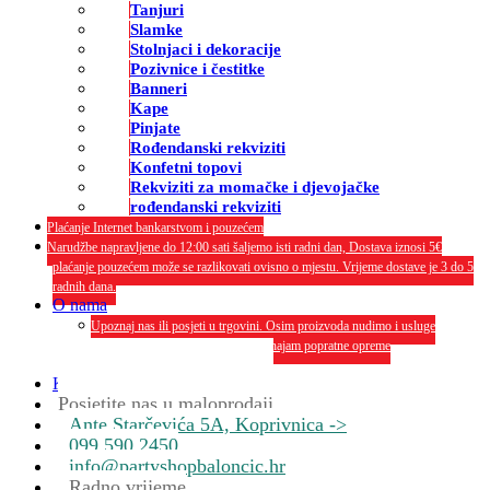
Tanjuri
Slamke
Stolnjaci i dekoracije
Pozivnice i čestitke
Banneri
Kape
Pinjate
Rođendanski rekviziti
Konfetni topovi
Rekviziti za momačke i djevojačke
rođendanski rekviziti
Plaćanje Internet bankarstvom i pouzećem
Narudžbe napravljene do 12:00 sati šaljemo isti radni dan, Dostava iznosi 5€
plaćanje pouzećem može se razlikovati ovisno o mjestu. Vrijeme dostave je 3 do 5
radnih dana.
O nama
Upoznaj nas ili posjeti u trgovini. Osim proizvoda nudimo i usluge
dekoriranja interijera i eksterija te najam popratne opreme
O nama
Kontakt
Posjetite nas u maloprodaji
Ante Starčevića 5A, Koprivnica ->
099 590 2450
info@partyshopbaloncic.hr
Radno vrijeme