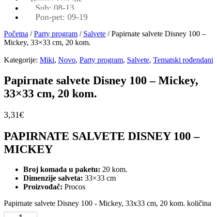
Sub: 08-13
Pon-pet: 09-19
Početna
/
Party program
/
Salvete
/ Papirnate salvete Disney 100 –
Mickey, 33×33 cm, 20 kom.
Kategorije:
Miki
,
Novo
,
Party program
,
Salvete
,
Tematski rođendani
Papirnate salvete Disney 100 – Mickey,
33×33 cm, 20 kom.
3,31
€
PAPIRNATE SALVETE DISNEY 100 –
MICKEY
Broj komada u paketu:
20 kom.
Dimenzije salveta:
33×33 cm
Proizvođač:
Procos
Papirnate salvete Disney 100 - Mickey, 33x33 cm, 20 kom. količina