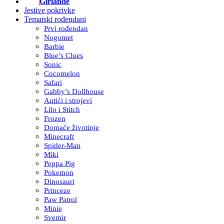
Girlande
Jestive pokrivke
Tematski rođendani
Prvi rođendan
Nogomet
Barbie
Blue’s Clues
Sonic
Cocomelon
Safari
Gabby’s Dollhouse
Autići i strojevi
Lilo i Stitch
Frozen
Domaće životinje
Minecraft
Spider-Man
Miki
Peppa Pig
Pokemon
Dinosauri
Princeze
Paw Patrol
Minie
Svemir