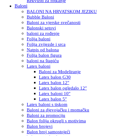
Rekviziti za fotkanje
Baloni
BALONI NA HRVATSKOM JEZIKU
Bubble Baloni
Baloni za vjerske svečanosti
Balonski setovi
baloni za rođenje
Folija baloni
Folija zvijezde i srca
Natpis od balona
Folija balon figura
baloni na štapiću
Latex baloni
Baloni za Modeliranje
Latex balon G30
Latex balon 12″
Latex balon ogledalo 12″
Latex baloni 10″
Latex balon 5″
Latex baloni s tiskom
Baloni za djevojačku i momačku
Baloni za promociju
Balon folija okrugli s motivima
Balon brojevi
Balon broj samostojeći