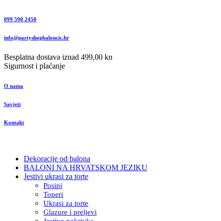
099 590 2450
info@partyshopbaloncic.hr
Besplatna dostava iznad 499,00 kn
Sigurnost i plaćanje
O nama
Savjeti
Kontakt
Dekoracije od balona
BALONI NA HRVATSKOM JEZIKU
Jestivi ukrasi za torte
Posipi
Toperi
Ukrasi za torte
Glazure i preljevi
Jestive pokrivke