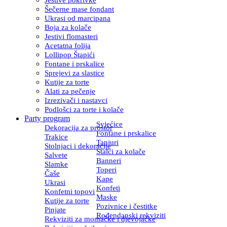
Šečerne mase fondant
Ukrasi od marcipana
Boja za kolače
Jestivi flomasteri
Acetatna folija
Lollipop Štapići
Fontane i prskalice
Sprejevi za slastice
Kutije za torte
Alati za pečenje
Izrezivači i nastavci
Podlošci za torte i kolače
Party program
Svjećice
Dekoracija za prostor
Fontane i prskalice
Trakice
Tanjuri
Stolnjaci i dekoracije
Stalci za kolače
Salvete
Banneri
Slamke
Toperi
Čaše
Kape
Ukrasi
Konfeti
Konfetni topovi
Maske
Kutije za torte
Pozivnice i čestitke
Pinjate
Rođendanski rekviziti
Rekviziti za momačke i djevojačke