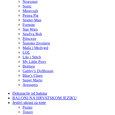
Nogomet
Sonic
Minecraft
Peppa Pig
Spider-Man
Fortnite
Star Wars
Spužva Bob
Princeze
Šumske životinje
Maša i Medvjed
LOL
Lilo i Stitch
My Little Pony
Betmen
Gabby’s Dollhouse
Blue’s Clues
Super Mario
Avengers
Dekoracije od balona
BALONI NA HRVATSKOM JEZIKU
Jestivi ukrasi za torte
Posipi
Toperi