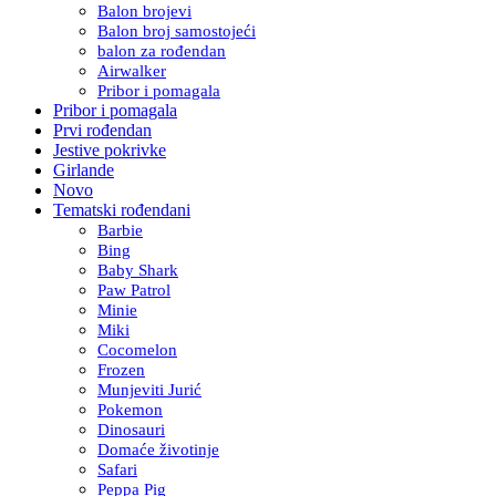
Balon brojevi
Balon broj samostojeći
balon za rođendan
Airwalker
Pribor i pomagala
Pribor i pomagala
Prvi rođendan
Jestive pokrivke
Girlande
Novo
Tematski rođendani
Barbie
Bing
Baby Shark
Paw Patrol
Minie
Miki
Cocomelon
Frozen
Munjeviti Jurić
Pokemon
Dinosauri
Domaće životinje
Safari
Peppa Pig