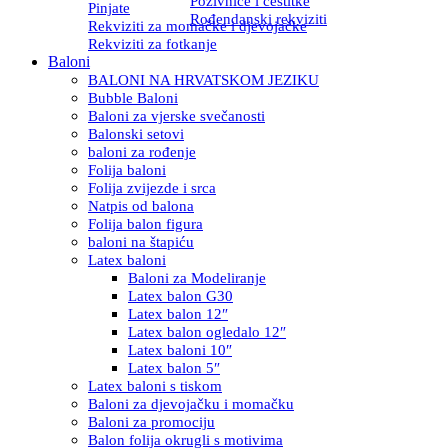
Pozivnice i čestitke
Pinjate
Rođendanski rekviziti
Rekviziti za momačke i djevojačke
Rekviziti za fotkanje
Baloni
BALONI NA HRVATSKOM JEZIKU
Bubble Baloni
Baloni za vjerske svečanosti
Balonski setovi
baloni za rođenje
Folija baloni
Folija zvijezde i srca
Natpis od balona
Folija balon figura
baloni na štapiću
Latex baloni
Baloni za Modeliranje
Latex balon G30
Latex balon 12″
Latex balon ogledalo 12″
Latex baloni 10″
Latex balon 5″
Latex baloni s tiskom
Baloni za djevojačku i momačku
Baloni za promociju
Balon folija okrugli s motivima