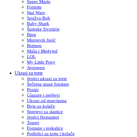
Super Mario
Fortnite
Star Wars
Spužva Bob
Baby Shark
Šumske životinje
Bing
Munjeviti Jurić
Betmen
Maša i Medvjed
LOL
My Little Pony
Avengers
Ukrasi za torte
Jestivi ukrasi za torte
Šečerne mase fondant
Posipi
Glazure i preljevi
Ukrasi od marcipana
Boja za kolače
Sprejevi za slastice
Jestivi flomasteri
Toperi
Fontane i prskalice
Podlošci za torte i kolače