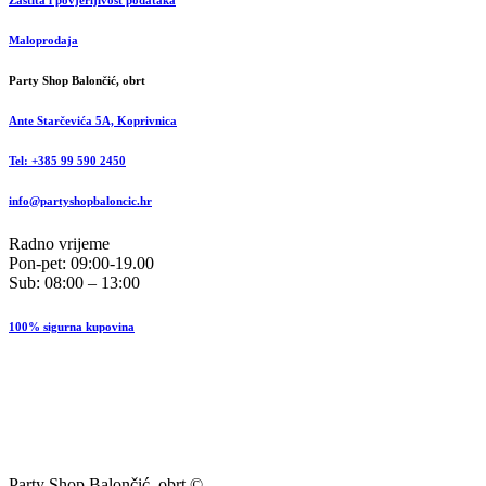
Zaštita i povjerljivost podataka
Maloprodaja
Party Shop Balončić, obrt
Ante Starčevića 5A, Koprivnica
Tel: +385 99 590 2450
info@partyshopbaloncic.hr
Radno vrijeme
Pon-pet: 09:00-19.00
Sub: 08:00 – 13:00
100% sigurna kupovina
Party Shop Balončić, obrt ©