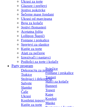
Ukrasi za torte
Glazure i preljevi
Jestive pokrivke
Šečerne mase fondant
Ukrasi od marcipana
Boja za kolače
Jestivi flomasteri
Acetatna folija
Lollipop Štapići
Fontane i prskalice
Sprejevi za slastice
Kutije za torte
Alati za pečenje
Izrezivači i nastavci
Podlošci za torte i kolače
Party program
Svjećice
Dekoracija za prostor
Fontane i prskalice
Trakice
Tanjuri
Stolnjaci i dekoracije
Stalci za kolače
Salvete
Banneri
Slamke
Toperi
Čaše
Kape
Ukrasi
Konfeti
Konfetni topovi
Maske
Kutije za torte