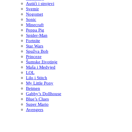
Autići i strojevi
Svemir
Nogomet
Sonic
Minecraft
Peppa Pig
Spider-Man
Fortnite
Star Wars
Spužva Bob
Princeze
Šumske životinje
Maša i Medvjed
LOL
Lilo i Stitch
My Little Pony
Betmen
Gabby’s Dollhouse
Blue’s Clues
Super Mario
Avengers