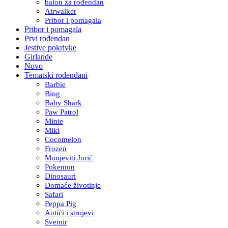
balon za rođendan
Airwalker
Pribor i pomagala
Pribor i pomagala
Prvi rođendan
Jestive pokrivke
Girlande
Novo
Tematski rođendani
Barbie
Bing
Baby Shark
Paw Patrol
Minie
Miki
Cocomelon
Frozen
Munjeviti Jurić
Pokemon
Dinosauri
Domaće životinje
Safari
Peppa Pig
Autići i strojevi
Svemir