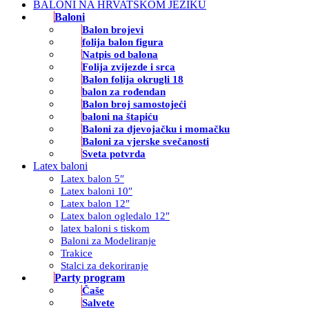
BALONI NA HRVATSKOM JEZIKU
Baloni
Balon brojevi
folija balon figura
Natpis od balona
Folija zvijezde i srca
Balon folija okrugli 18
balon za rođendan
Balon broj samostojeći
baloni na štapiću
Baloni za djevojačku i momačku
Baloni za vjerske svečanosti
Sveta potvrda
Latex baloni
Latex balon 5″
Latex baloni 10″
Latex balon 12″
Latex balon ogledalo 12″
latex baloni s tiskom
Baloni za Modeliranje
Trakice
Stalci za dekoriranje
Party program
Čaše
Salvete