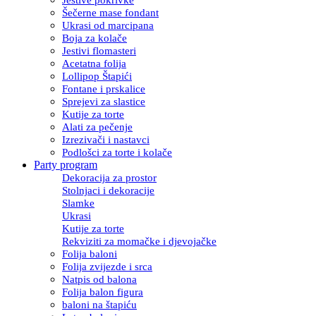
Šečerne mase fondant
Ukrasi od marcipana
Boja za kolače
Jestivi flomasteri
Acetatna folija
Lollipop Štapići
Fontane i prskalice
Sprejevi za slastice
Kutije za torte
Alati za pečenje
Izrezivači i nastavci
Podlošci za torte i kolače
Party program
Dekoracija za prostor
Stolnjaci i dekoracije
Slamke
Ukrasi
Kutije za torte
Rekviziti za momačke i djevojačke
Folija baloni
Folija zvijezde i srca
Natpis od balona
Folija balon figura
baloni na štapiću