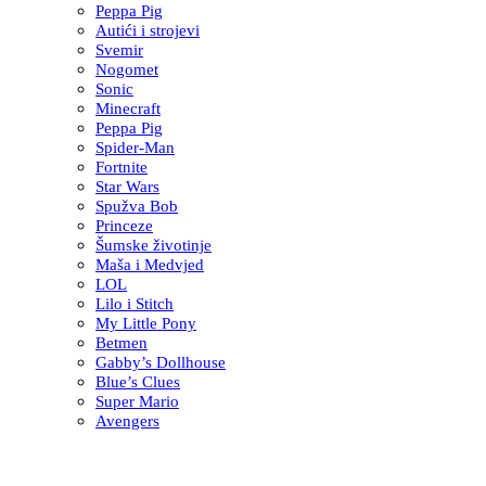
Peppa Pig
Autići i strojevi
Svemir
Nogomet
Sonic
Minecraft
Peppa Pig
Spider-Man
Fortnite
Star Wars
Spužva Bob
Princeze
Šumske životinje
Maša i Medvjed
LOL
Lilo i Stitch
My Little Pony
Betmen
Gabby’s Dollhouse
Blue’s Clues
Super Mario
Avengers