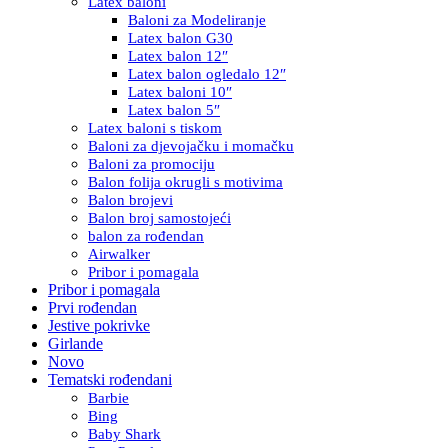
Latex baloni
Baloni za Modeliranje
Latex balon G30
Latex balon 12″
Latex balon ogledalo 12″
Latex baloni 10″
Latex balon 5″
Latex baloni s tiskom
Baloni za djevojačku i momačku
Baloni za promociju
Balon folija okrugli s motivima
Balon brojevi
Balon broj samostojeći
balon za rođendan
Airwalker
Pribor i pomagala
Pribor i pomagala
Prvi rođendan
Jestive pokrivke
Girlande
Novo
Tematski rođendani
Barbie
Bing
Baby Shark