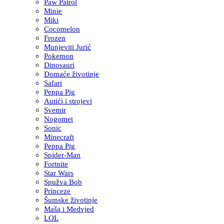
Paw Patrol
Minie
Miki
Cocomelon
Frozen
Munjeviti Jurić
Pokemon
Dinosauri
Domaće životinje
Safari
Peppa Pig
Autići i strojevi
Svemir
Nogomet
Sonic
Minecraft
Peppa Pig
Spider-Man
Fortnite
Star Wars
Spužva Bob
Princeze
Šumske životinje
Maša i Medvjed
LOL