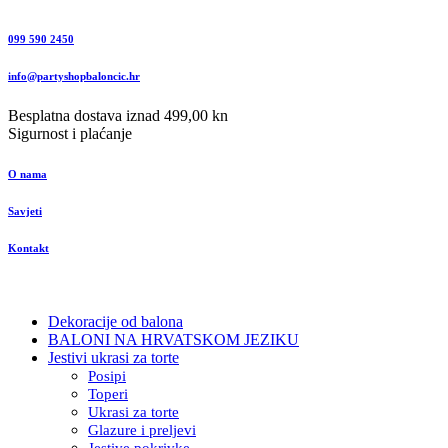
099 590 2450
info@partyshopbaloncic.hr
Besplatna dostava iznad 499,00 kn
Sigurnost i plaćanje
O nama
Savjeti
Kontakt
Dekoracije od balona
BALONI NA HRVATSKOM JEZIKU
Jestivi ukrasi za torte
Posipi
Toperi
Ukrasi za torte
Glazure i preljevi
Jestive pokrivke