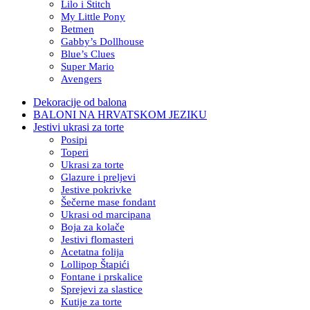
Lilo i Stitch
My Little Pony
Betmen
Gabby’s Dollhouse
Blue’s Clues
Super Mario
Avengers
Dekoracije od balona
BALONI NA HRVATSKOM JEZIKU
Jestivi ukrasi za torte
Posipi
Toperi
Ukrasi za torte
Glazure i preljevi
Jestive pokrivke
Šečerne mase fondant
Ukrasi od marcipana
Boja za kolače
Jestivi flomasteri
Acetatna folija
Lollipop Štapići
Fontane i prskalice
Sprejevi za slastice
Kutije za torte