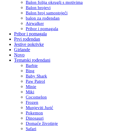
Balon folija okrugli s motivima
Balon brojevi
Balon broj samostojeći
balon za rođendan
Airwalker
Pribor i pomagala
Pribor i pomagala
Prvi rođendan
Jestive pokrivke
Girlande
Novo
Tematski rođendani
Barbie
Bing
Baby Shark
Paw Patrol
Minie
Miki
Cocomelon
Frozen
Munjeviti Jurić
Pokemon
Dinosauri
Domaće životinje
Safari