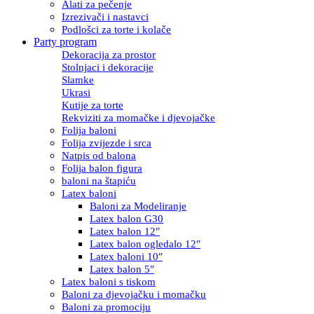
Alati za pečenje
Izrezivači i nastavci
Podlošci za torte i kolače
Party program
Dekoracija za prostor
Stolnjaci i dekoracije
Slamke
Ukrasi
Kutije za torte
Rekviziti za momačke i djevojačke
Folija baloni
Folija zvijezde i srca
Natpis od balona
Folija balon figura
baloni na štapiću
Latex baloni
Baloni za Modeliranje
Latex balon G30
Latex balon 12″
Latex balon ogledalo 12″
Latex baloni 10″
Latex balon 5″
Latex baloni s tiskom
Baloni za djevojačku i momačku
Baloni za promociju