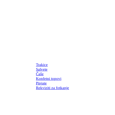
Trakice
Salvete
Čaše
Konfetni topovi
Pinjate
Rekviziti za fotkanje