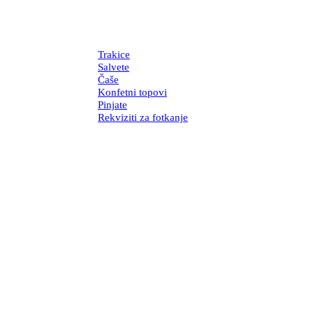
Trakice
Salvete
Čaše
Konfetni topovi
Pinjate
Rekviziti za fotkanje