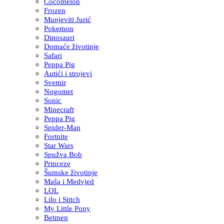
Cocomelon
Frozen
Munjeviti Jurić
Pokemon
Dinosauri
Domaće životinje
Safari
Peppa Pig
Autići i strojevi
Svemir
Nogomet
Sonic
Minecraft
Peppa Pig
Spider-Man
Fortnite
Star Wars
Spužva Bob
Princeze
Šumske životinje
Maša i Medvjed
LOL
Lilo i Stitch
My Little Pony
Betmen