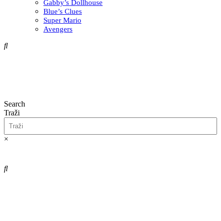
Gabby’s Dollhouse
Blue’s Clues
Super Mario
Avengers
Search
Traži
×
0,00
€
0
Cart