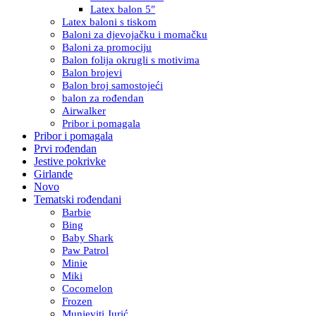
Latex balon 5″
Latex baloni s tiskom
Baloni za djevojačku i momačku
Baloni za promociju
Balon folija okrugli s motivima
Balon brojevi
Balon broj samostojeći
balon za rođendan
Airwalker
Pribor i pomagala
Pribor i pomagala
Prvi rođendan
Jestive pokrivke
Girlande
Novo
Tematski rođendani
Barbie
Bing
Baby Shark
Paw Patrol
Minie
Miki
Cocomelon
Frozen
Munjeviti Jurić