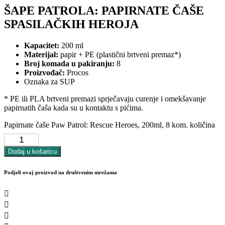
ŠAPE PATROLA: PAPIRNATE ČAŠE
SPASILAČKIH HEROJA
Kapacitet:
200 ml
Materijal:
papir + PE (plastični brtveni premaz*)
Broj komada u pakiranju:
8
Proizvođač:
Procos
Oznaka za SUP
* PE ili PLA brtveni premazi sprječavaju curenje i omekšavanje
papirnatih čaša kada su u kontaktu s pićima.
Papirnate čaše Paw Patrol: Rescue Heroes, 200ml, 8 kom. količina
Dodaj u košaricu
Podjeli ovaj proizvod na društvenim mrežama