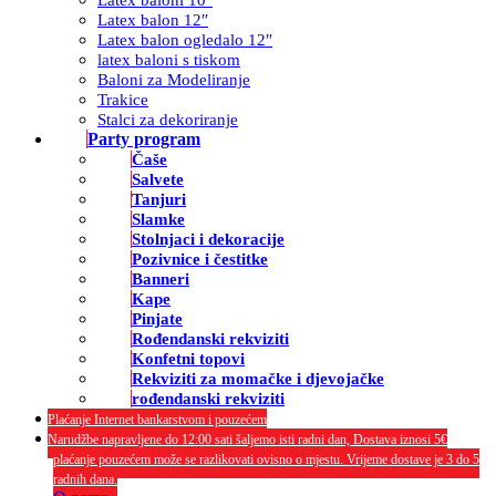
Latex balon 12″
Latex balon ogledalo 12″
latex baloni s tiskom
Baloni za Modeliranje
Trakice
Stalci za dekoriranje
Party program
Čaše
Salvete
Tanjuri
Slamke
Stolnjaci i dekoracije
Pozivnice i čestitke
Banneri
Kape
Pinjate
Rođendanski rekviziti
Konfetni topovi
Rekviziti za momačke i djevojačke
rođendanski rekviziti
Plaćanje Internet bankarstvom i pouzećem
Narudžbe napravljene do 12:00 sati šaljemo isti radni dan, Dostava iznosi 5€
plaćanje pouzećem može se razlikovati ovisno o mjestu. Vrijeme dostave je 3 do 5
radnih dana.