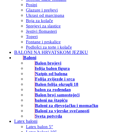
Posipi
Glazure i preljevi
Ukrasi od marcipana
Boja za kolače
Sprejevi za slastice
Jestivi flomasteri
Toperi
Fontane i prskalice
Podlošci za torte i kolače
BALONI NA HRVATSKOM JEZIKU
Baloni
Balon brojevi
folija balon figura
Natpis od balona
Folija zvijezde i srca
Balon folija okrugli 18
balon za rođendan
Balon broj samostojeći
baloni na štapiću
Baloni za djevojačku i momačku
Baloni za vjerske svečanosti
Sveta potvrda
Latex baloni
Latex balon 5″
Latex baloni 10″