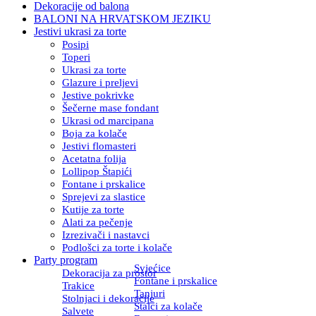
Dekoracije od balona
BALONI NA HRVATSKOM JEZIKU
Jestivi ukrasi za torte
Posipi
Toperi
Ukrasi za torte
Glazure i preljevi
Jestive pokrivke
Šečerne mase fondant
Ukrasi od marcipana
Boja za kolače
Jestivi flomasteri
Acetatna folija
Lollipop Štapići
Fontane i prskalice
Sprejevi za slastice
Kutije za torte
Alati za pečenje
Izrezivači i nastavci
Podlošci za torte i kolače
Party program
Svjećice
Dekoracija za prostor
Fontane i prskalice
Trakice
Tanjuri
Stolnjaci i dekoracije
Stalci za kolače
Salvete