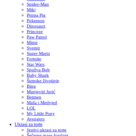
Spider-Man
Miki
Peppa Pig
Pokemon
Dinosauri
Princeze
Paw Patrol
Minie
Svemir
Super Mario
Fortnite
Star Wars
Spužva Bob
Baby Shark
Šumske životinje
Bing
Munjeviti Jurić
Betmen
Maša i Medvjed
LOL
My Little Pony
Avengers
Ukrasi za torte
Jestivi ukrasi za torte
Šečerne mase fondant