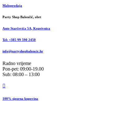
Maloprodaja
Party Shop Balončić, obrt
Ante Starčevića 5A, Koprivnica
Tel: +385 99 590 2450
info@partyshopbaloncic.hr
Radno vrijeme
Pon-pet: 09:00-19.00
Sub: 08:00 – 13:00
100% sigurna kupovina