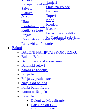
Tanjuri
Stolnjaci i dekoracije
Stalci za kolače
Salvete
Banneri
Slamke
Toperi
Čaše
Kape
Ukrasi
Konfeti
Konfetni topovi
Maske
Kutije za torte
Pozivnice i čestitke
Pinjate
Rođendanski rekviziti
Rekviziti za momačke i djevojačke
Rekviziti za fotkanje
Baloni
BALONI NA HRVATSKOM JEZIKU
Bubble Baloni
Baloni za vjerske svečanosti
Balonski setovi
baloni za rođenje
Folija baloni
Folija zvijezde i srca
Natpis od balona
Folija balon figura
baloni na štapiću
Latex baloni
Baloni za Modeliranje
Latex balon G30