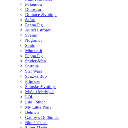
Pokemon
Dinosauri
Domaće životinje
Safari
Peppa Pig
Autići i strojevi
Svemir
Nogomet
Sonic
Minecraft
Peppa Pig
Spider-Man
Fortnite
Star Wars
Spužva Bob
Princeze
Šumske životinje
Maša i Medvjed
LOL
Lilo i Stitch
My Little Pony
Betmen
Gabby’s Dollhouse
Blue’s Clues
Super Mario