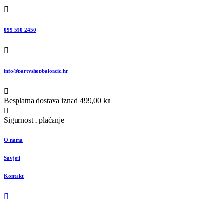
099 590 2450
info@partyshopbaloncic.hr
Besplatna dostava iznad 499,00 kn
Sigurnost i plaćanje
O nama
Savjeti
Kontakt