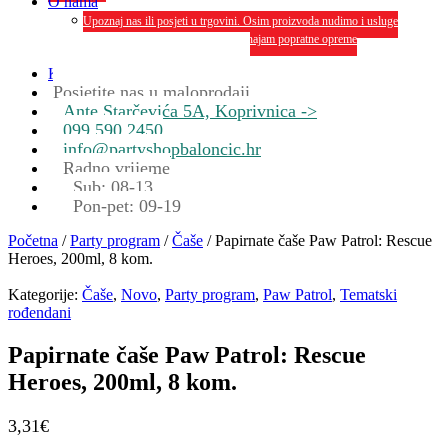
O nama
Upoznaj nas ili posjeti u trgovini. Osim proizvoda nudimo i usluge
dekoriranja interijera i eksterija te najam popratne opreme
O nama
Kontakt
Posjetite nas u maloprodaji
Ante Starčevića 5A, Koprivnica ->
099 590 2450
info@partyshopbaloncic.hr
Radno vrijeme
Sub: 08-13
Pon-pet: 09-19
Početna
/
Party program
/
Čaše
/ Papirnate čaše Paw Patrol: Rescue
Heroes, 200ml, 8 kom.
Kategorije:
Čaše
,
Novo
,
Party program
,
Paw Patrol
,
Tematski
rođendani
Papirnate čaše Paw Patrol: Rescue
Heroes, 200ml, 8 kom.
3,31
€