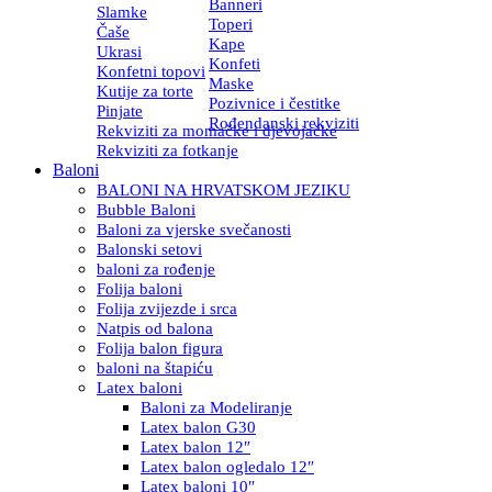
Banneri
Slamke
Toperi
Čaše
Kape
Ukrasi
Konfeti
Konfetni topovi
Maske
Kutije za torte
Pozivnice i čestitke
Pinjate
Rođendanski rekviziti
Rekviziti za momačke i djevojačke
Rekviziti za fotkanje
Baloni
BALONI NA HRVATSKOM JEZIKU
Bubble Baloni
Baloni za vjerske svečanosti
Balonski setovi
baloni za rođenje
Folija baloni
Folija zvijezde i srca
Natpis od balona
Folija balon figura
baloni na štapiću
Latex baloni
Baloni za Modeliranje
Latex balon G30
Latex balon 12″
Latex balon ogledalo 12″
Latex baloni 10″