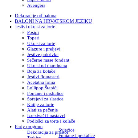
Avengers
Dekoracije od balona
BALONI NA HRVATSKOM JEZIKU
Jestivi ukrasi za torte
Posipi
Toperi
Ukrasi za torte
Glazure i preljevi
Jestive pokrivke
Šečerne mase fondant
Ukrasi od marcipana
Boja za kolače
Jestivi flomasteri
Acetatna folija
Lollipop Štapići
Fontane i prskalice
Sprejevi za slastice
Kutije za torte
Alati za pečenje
Izrezivači i nastavci
Podlošci za torte i kolače
Party program
Svjećice
Dekoracija za prostor
Fontane i prskalice
Trakice