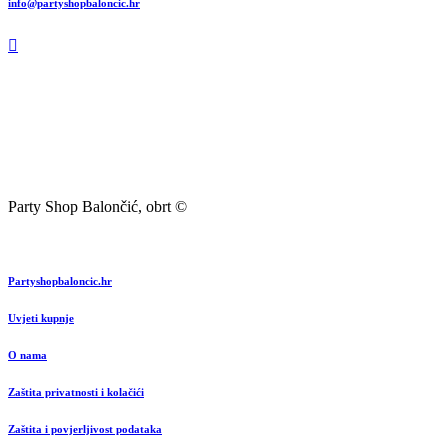
info@partyshopbaloncic.hr
Party Shop Balončić, obrt ©
Partyshopbaloncic.hr
Uvjeti kupnje
O nama
Zaštita privatnosti i kolačići
Zaštita i povjerljivost podataka