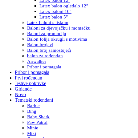
Latex balon 12″
Latex balon ogledalo 12″
Latex baloni 10″
Latex balon 5″
Latex baloni s tiskom
Baloni za djevojačku i momačku
Baloni za promociju
Balon folija okrugli s motivima
Balon brojevi
Balon broj samostojeći
balon za rođendan
Airwalker
Pribor i pomagala
Pribor i pomagala
Prvi rođendan
Jestive pokrivke
Girlande
Novo
Tematski rođendani
Barbie
Bing
Baby Shark
Paw Patrol
Minie
Miki