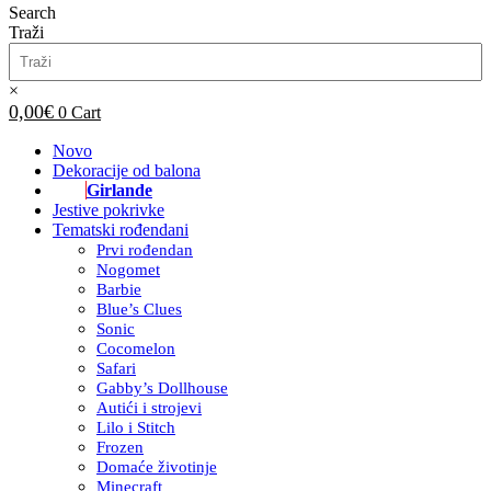
Search
Traži
×
0,00
€
0
Cart
Novo
Dekoracije od balona
Girlande
Jestive pokrivke
Tematski rođendani
Prvi rođendan
Nogomet
Barbie
Blue’s Clues
Sonic
Cocomelon
Safari
Gabby’s Dollhouse
Autići i strojevi
Lilo i Stitch
Frozen
Domaće životinje
Minecraft