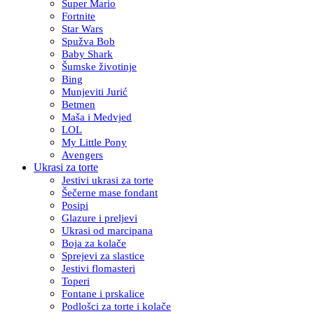
Super Mario
Fortnite
Star Wars
Spužva Bob
Baby Shark
Šumske životinje
Bing
Munjeviti Jurić
Betmen
Maša i Medvjed
LOL
My Little Pony
Avengers
Ukrasi za torte
Jestivi ukrasi za torte
Šečerne mase fondant
Posipi
Glazure i preljevi
Ukrasi od marcipana
Boja za kolače
Sprejevi za slastice
Jestivi flomasteri
Toperi
Fontane i prskalice
Podlošci za torte i kolače