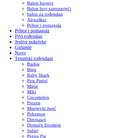
Balon brojevi
Balon broj samostojeći
balon za rođendan
Airwalker
Pribor i pomagala
Pribor i pomagala
Prvi rođendan
Jestive pokrivke
Girlande
Novo
Tematski rođendani
Barbie
Bing
Baby Shark
Paw Patrol
Minie
Miki
Cocomelon
Frozen
Munjeviti Jurić
Pokemon
Dinosauri
Domaće životinje
Safari
Peppa Pig