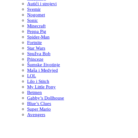
Autići i strojevi
Svemir
Nogomet
Sonic
Minecraft
Peppa Pig
Spider-Man
Fortnite
Star Wars
Spužva Bob
Princeze
Šumske životinje
Maša i Medvjed
LOL
Lilo i Stitch
My Little Pony
Betmen
Gabby’s Dollhouse
Blue’s Clues
Super Mario
Avengers