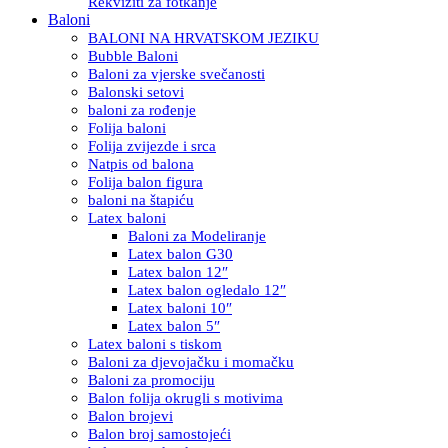
Rekviziti za fotkanje
Baloni
BALONI NA HRVATSKOM JEZIKU
Bubble Baloni
Baloni za vjerske svečanosti
Balonski setovi
baloni za rođenje
Folija baloni
Folija zvijezde i srca
Natpis od balona
Folija balon figura
baloni na štapiću
Latex baloni
Baloni za Modeliranje
Latex balon G30
Latex balon 12″
Latex balon ogledalo 12″
Latex baloni 10″
Latex balon 5″
Latex baloni s tiskom
Baloni za djevojačku i momačku
Baloni za promociju
Balon folija okrugli s motivima
Balon brojevi
Balon broj samostojeći