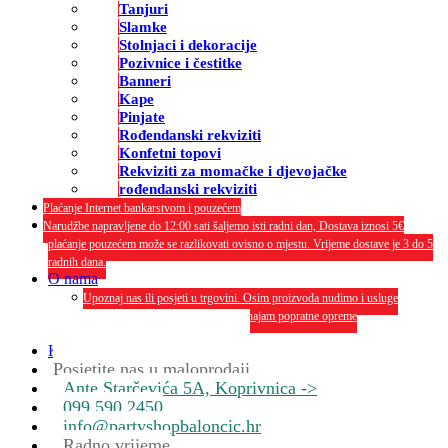
Tanjuri
Slamke
Stolnjaci i dekoracije
Pozivnice i čestitke
Banneri
Kape
Pinjate
Rođendanski rekviziti
Konfetni topovi
Rekviziti za momačke i djevojačke
rođendanski rekviziti
Plaćanje Internet bankarstvom i pouzećem
Narudžbe napravljene do 12:00 sati šaljemo isti radni dan, Dostava iznosi 5€
plaćanje pouzećem može se razlikovati ovisno o mjestu. Vrijeme dostave je 3 do 5
radnih dana.
O nama
Upoznaj nas ili posjeti u trgovini. Osim proizvoda nudimo i usluge
dekoriranja interijera i eksterija te najam popratne opreme
O nama
Kontakt
Posjetite nas u maloprodaji
Ante Starčevića 5A, Koprivnica ->
099 590 2450
info@partyshopbaloncic.hr
Radno vrijeme