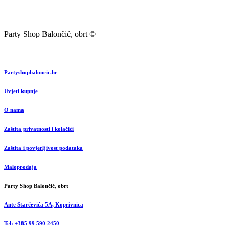
Party Shop Balončić, obrt ©
Partyshopbaloncic.hr
Uvjeti kupnje
O nama
Zaštita privatnosti i kolačići
Zaštita i povjerljivost podataka
Maloprodaja
Party Shop Balončić, obrt
Ante Starčevića 5A, Koprivnica
Tel: +385 99 590 2450