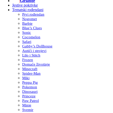
Girlande
Jestive pokrivke
Tematski rođendani
Prvi rođendan
Nogomet
Barbie
Blue’s Clues
Sonic
Cocomelon
Safari
Gabby’s Dollhouse
Autići i strojevi
Lilo i Stitch
Frozen
Domaće životinje
Minecraft
Spider-Man
Miki
Peppa Pig
Pokemon
Dinosauri
Princeze
Paw Patrol
Minie
Svemir