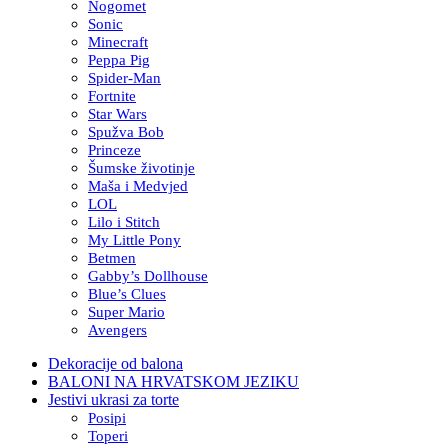
Nogomet
Sonic
Minecraft
Peppa Pig
Spider-Man
Fortnite
Star Wars
Spužva Bob
Princeze
Šumske životinje
Maša i Medvjed
LOL
Lilo i Stitch
My Little Pony
Betmen
Gabby’s Dollhouse
Blue’s Clues
Super Mario
Avengers
Dekoracije od balona
BALONI NA HRVATSKOM JEZIKU
Jestivi ukrasi za torte
Posipi
Toperi