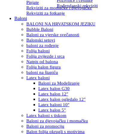
Pozivnice i čestitke
Pinjate
Rođendanski rekviziti
Rekviziti za momačke i djevojačke
Rekviziti za fotkanje
Baloni
BALONI NA HRVATSKOM JEZIKU
Bubble Baloni
Baloni za vjerske svečanosti
Balonski setovi
baloni za rođenje
Folija baloni
Folija zvijezde i srca
Natpis od balona
Folija balon figura
baloni na štapiću
Latex baloni
Baloni za Modeliranje
Latex balon G30
Latex balon 12″
Latex balon ogledalo 12″
Latex baloni 10″
Latex balon 5″
Latex baloni s tiskom
Baloni za djevojačku i momačku
Baloni za promociju
Balon folija okrugli s motivima