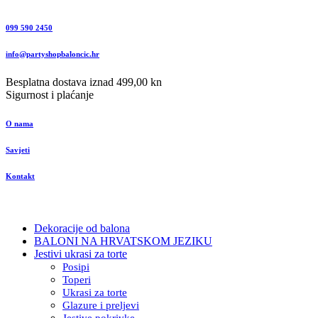
099 590 2450
info@partyshopbaloncic.hr
Besplatna dostava iznad 499,00 kn
Sigurnost i plaćanje
O nama
Savjeti
Kontakt
Dekoracije od balona
BALONI NA HRVATSKOM JEZIKU
Jestivi ukrasi za torte
Posipi
Toperi
Ukrasi za torte
Glazure i preljevi
Jestive pokrivke