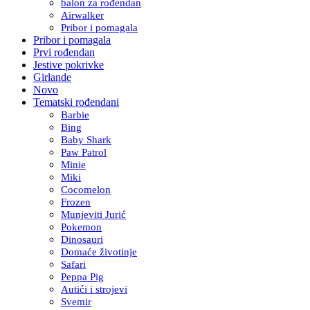
balon za rođendan
Airwalker
Pribor i pomagala
Pribor i pomagala
Prvi rođendan
Jestive pokrivke
Girlande
Novo
Tematski rođendani
Barbie
Bing
Baby Shark
Paw Patrol
Minie
Miki
Cocomelon
Frozen
Munjeviti Jurić
Pokemon
Dinosauri
Domaće životinje
Safari
Peppa Pig
Autići i strojevi
Svemir