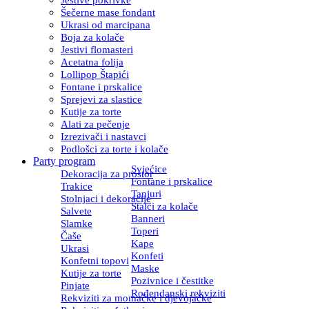
Šečerne mase fondant
Ukrasi od marcipana
Boja za kolače
Jestivi flomasteri
Acetatna folija
Lollipop Štapići
Fontane i prskalice
Sprejevi za slastice
Kutije za torte
Alati za pečenje
Izrezivači i nastavci
Podlošci za torte i kolače
Party program
Svjećice
Dekoracija za prostor
Fontane i prskalice
Trakice
Tanjuri
Stolnjaci i dekoracije
Stalci za kolače
Salvete
Banneri
Slamke
Toperi
Čaše
Kape
Ukrasi
Konfeti
Konfetni topovi
Maske
Kutije za torte
Pozivnice i čestitke
Pinjate
Rođendanski rekviziti
Rekviziti za momačke i djevojačke