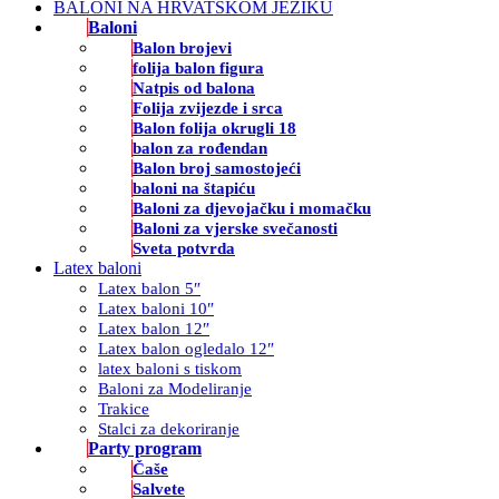
BALONI NA HRVATSKOM JEZIKU
Baloni
Balon brojevi
folija balon figura
Natpis od balona
Folija zvijezde i srca
Balon folija okrugli 18
balon za rođendan
Balon broj samostojeći
baloni na štapiću
Baloni za djevojačku i momačku
Baloni za vjerske svečanosti
Sveta potvrda
Latex baloni
Latex balon 5″
Latex baloni 10″
Latex balon 12″
Latex balon ogledalo 12″
latex baloni s tiskom
Baloni za Modeliranje
Trakice
Stalci za dekoriranje
Party program
Čaše
Salvete