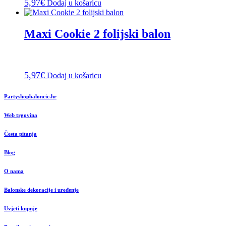
5,97
€
Dodaj u košaricu
Maxi Cookie 2 folijski balon
5,97
€
Dodaj u košaricu
Partyshopbaloncic.hr
Web trgovina
Česta pitanja
Blog
O nama
Balonske dekoracije i uređenje
Uvjeti kupnje