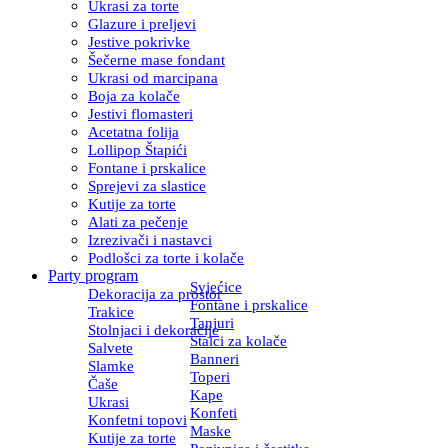
Ukrasi za torte
Glazure i preljevi
Jestive pokrivke
Šečerne mase fondant
Ukrasi od marcipana
Boja za kolače
Jestivi flomasteri
Acetatna folija
Lollipop Štapići
Fontane i prskalice
Sprejevi za slastice
Kutije za torte
Alati za pečenje
Izrezivači i nastavci
Podlošci za torte i kolače
Party program
Svjećice
Dekoracija za prostor
Fontane i prskalice
Trakice
Tanjuri
Stolnjaci i dekoracije
Stalci za kolače
Salvete
Banneri
Slamke
Toperi
Čaše
Kape
Ukrasi
Konfeti
Konfetni topovi
Maske
Kutije za torte