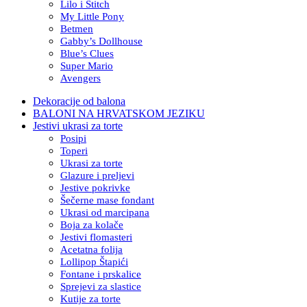
Lilo i Stitch
My Little Pony
Betmen
Gabby’s Dollhouse
Blue’s Clues
Super Mario
Avengers
Dekoracije od balona
BALONI NA HRVATSKOM JEZIKU
Jestivi ukrasi za torte
Posipi
Toperi
Ukrasi za torte
Glazure i preljevi
Jestive pokrivke
Šečerne mase fondant
Ukrasi od marcipana
Boja za kolače
Jestivi flomasteri
Acetatna folija
Lollipop Štapići
Fontane i prskalice
Sprejevi za slastice
Kutije za torte