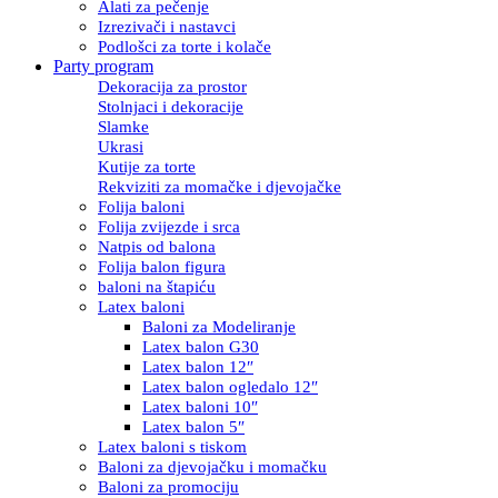
Alati za pečenje
Izrezivači i nastavci
Podlošci za torte i kolače
Party program
Dekoracija za prostor
Stolnjaci i dekoracije
Slamke
Ukrasi
Kutije za torte
Rekviziti za momačke i djevojačke
Folija baloni
Folija zvijezde i srca
Natpis od balona
Folija balon figura
baloni na štapiću
Latex baloni
Baloni za Modeliranje
Latex balon G30
Latex balon 12″
Latex balon ogledalo 12″
Latex baloni 10″
Latex balon 5″
Latex baloni s tiskom
Baloni za djevojačku i momačku
Baloni za promociju