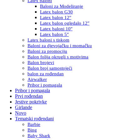
Latex baloni
Baloni za Modeliranje
Latex balon G30
Latex balon 12″
Latex balon ogledalo 12″
Latex baloni 10″
Latex balon 5″
Latex baloni s tiskom
Baloni za djevojačku i momačku
Baloni za promociju
Balon folija okrugli s motivima
Balon brojevi
Balon broj samostojeći
balon za rođendan
Airwalker
Pribor i pomagala
Pribor i pomagala
Prvi rođendan
Jestive pokrivke
Girlande
Novo
Tematski rođendani
Barbie
Bing
Baby Shark