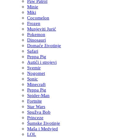
Paw Patrol
Minie
Miki
Cocomelon
Frozen
Munjeviti Jurić
Pokemon
Dinosauri
Domaće životinje
Safari
Peppa Pig
Autići i strojevi
Svemir
Nogomet
Sonic
Minecraft
Peppa Pig
Spider-Man
Fortnite
Star Wars
Spužva Bob
Princeze
Šumske životinje
Maša i Medvjed
LOL