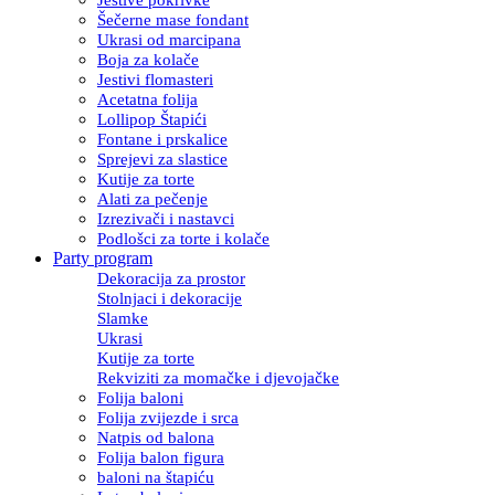
Šečerne mase fondant
Ukrasi od marcipana
Boja za kolače
Jestivi flomasteri
Acetatna folija
Lollipop Štapići
Fontane i prskalice
Sprejevi za slastice
Kutije za torte
Alati za pečenje
Izrezivači i nastavci
Podlošci za torte i kolače
Party program
Dekoracija za prostor
Stolnjaci i dekoracije
Slamke
Ukrasi
Kutije za torte
Rekviziti za momačke i djevojačke
Folija baloni
Folija zvijezde i srca
Natpis od balona
Folija balon figura
baloni na štapiću