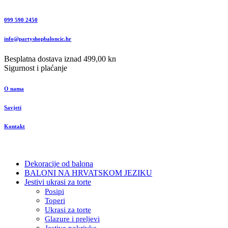
099 590 2450
info@partyshopbaloncic.hr
Besplatna dostava iznad 499,00 kn
Sigurnost i plaćanje
O nama
Savjeti
Kontakt
Dekoracije od balona
BALONI NA HRVATSKOM JEZIKU
Jestivi ukrasi za torte
Posipi
Toperi
Ukrasi za torte
Glazure i preljevi
Jestive pokrivke