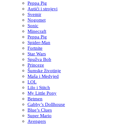
Peppa Pig
Autići i strojevi
Svemir
Nogomet
Sonic
Minecraft
Peppa Pig
Spider-Man
Fortnite
Star Wars
Spužva Bob
Princeze
Šumske životinje
Maša i Medvjed
LOL
Lilo i Stitch
My Little Pony
Betmen
Gabby’s Dollhouse
Blue’s Clues
Super Mario
Avengers