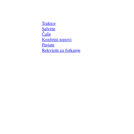
Trakice
Salvete
Čaše
Konfetni topovi
Pinjate
Rekviziti za fotkanje