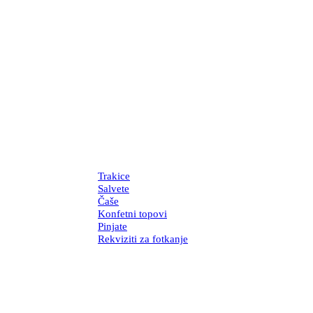
Trakice
Salvete
Čaše
Konfetni topovi
Pinjate
Rekviziti za fotkanje