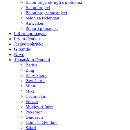
Balon folija okrugli s motivima
Balon brojevi
Balon broj samostojeći
balon za rođendan
Airwalker
Pribor i pomagala
Pribor i pomagala
Prvi rođendan
Jestive pokrivke
Girlande
Novo
Tematski rođendani
Barbie
Bing
Baby Shark
Paw Patrol
Minie
Miki
Cocomelon
Frozen
Munjeviti Jurić
Pokemon
Dinosauri
Domaće životinje
Safari