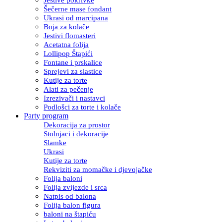
Šečerne mase fondant
Ukrasi od marcipana
Boja za kolače
Jestivi flomasteri
Acetatna folija
Lollipop Štapići
Fontane i prskalice
Sprejevi za slastice
Kutije za torte
Alati za pečenje
Izrezivači i nastavci
Podlošci za torte i kolače
Party program
Dekoracija za prostor
Stolnjaci i dekoracije
Slamke
Ukrasi
Kutije za torte
Rekviziti za momačke i djevojačke
Folija baloni
Folija zvijezde i srca
Natpis od balona
Folija balon figura
baloni na štapiću