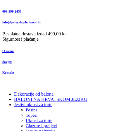
099 590 2450
info@partyshopbaloncic.hr
Besplatna dostava iznad 499,00 kn
Sigurnost i plaćanje
O nama
Savjeti
Kontakt
Dekoracije od balona
BALONI NA HRVATSKOM JEZIKU
Jestivi ukrasi za torte
Posipi
Toperi
Ukrasi za torte
Glazure i preljevi
Jestive pokrivke