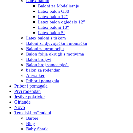
Latex baloni
Baloni za Modeliranje
Latex balon G30
Latex balon 12″
Latex balon ogledalo 12″
Latex baloni 10″
Latex balon 5″
Latex baloni s tiskom
Baloni za djevojačku i momačku
Baloni za promociju
Balon folija okrugli s motivima
Balon brojevi
Balon broj samostojeći
balon za rođendan
Airwalker
Pribor i pomagala
Pribor i pomagala
Prvi rođendan
Jestive pokrivke
Girlande
Novo
Tematski rođendani
Barbie
Bing
Baby Shark