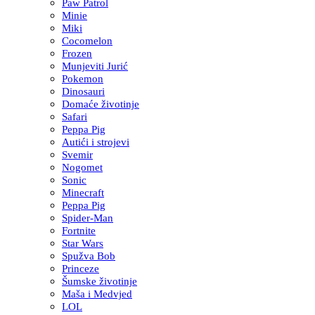
Paw Patrol
Minie
Miki
Cocomelon
Frozen
Munjeviti Jurić
Pokemon
Dinosauri
Domaće životinje
Safari
Peppa Pig
Autići i strojevi
Svemir
Nogomet
Sonic
Minecraft
Peppa Pig
Spider-Man
Fortnite
Star Wars
Spužva Bob
Princeze
Šumske životinje
Maša i Medvjed
LOL