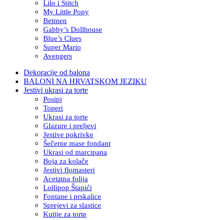
Lilo i Stitch
My Little Pony
Betmen
Gabby’s Dollhouse
Blue’s Clues
Super Mario
Avengers
Dekoracije od balona
BALONI NA HRVATSKOM JEZIKU
Jestivi ukrasi za torte
Posipi
Toperi
Ukrasi za torte
Glazure i preljevi
Jestive pokrivke
Šečerne mase fondant
Ukrasi od marcipana
Boja za kolače
Jestivi flomasteri
Acetatna folija
Lollipop Štapići
Fontane i prskalice
Sprejevi za slastice
Kutije za torte