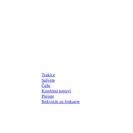
Trakice
Salvete
Čaše
Konfetni topovi
Pinjate
Rekviziti za fotkanje