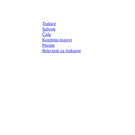
Trakice
Salvete
Čaše
Konfetni topovi
Pinjate
Rekviziti za fotkanje