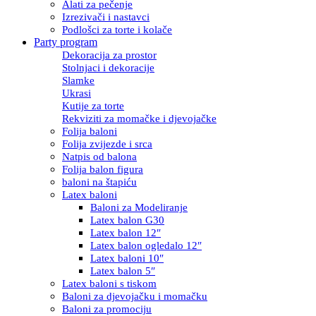
Alati za pečenje
Izrezivači i nastavci
Podlošci za torte i kolače
Party program
Dekoracija za prostor
Stolnjaci i dekoracije
Slamke
Ukrasi
Kutije za torte
Rekviziti za momačke i djevojačke
Folija baloni
Folija zvijezde i srca
Natpis od balona
Folija balon figura
baloni na štapiću
Latex baloni
Baloni za Modeliranje
Latex balon G30
Latex balon 12″
Latex balon ogledalo 12″
Latex baloni 10″
Latex balon 5″
Latex baloni s tiskom
Baloni za djevojačku i momačku
Baloni za promociju