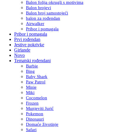
Balon folija okrugli s motivima
Balon brojevi
Balon broj samostojeći
balon za rođendan
Airwalker
Pribor i pomagala
Pribor i pomagala
Prvi rođendan
Jestive pokrivke
Girlande
Novo
Tematski rođendani
Barbie
Bing
Baby Shark
Paw Patrol
Minie
Miki
Cocomelon
Frozen
Munjeviti Jurić
Pokemon
Dinosauri
Domaće životinje
Safari