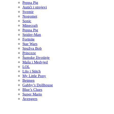
Peppa Pig
Autići i strojevi
Svemir
Nogomet
Sonic
Minecraft
Peppa Pig
Spider-Man
Fortnite
Star Wars
Spužva Bob
Princeze
Šumske životinje
Maša i Medvjed
LOL
Lilo i Stitch
My Little Pony
Betmen
Gabby’s Dollhouse
Blue’s Clues
Super Mario
Avengers