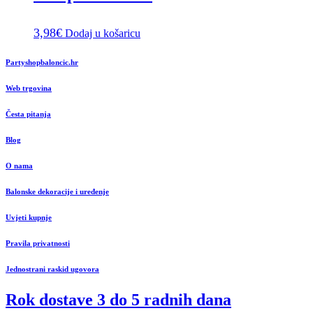
3,98
€
Dodaj u košaricu
Partyshopbaloncic.hr
Web trgovina
Česta pitanja
Blog
O nama
Balonske dekoracije i uređenje
Uvjeti kupnje
Pravila privatnosti
Jednostrani raskid ugovora
Rok dostave 3 do 5 radnih dana