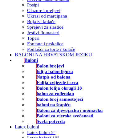
Posipi
Glazure i preljevi
Ukrasi od marcipana
Boja za kolače
Sprejevi za slastice
Jestivi flomasteri
Toperi
Fontane i prskalice
Podlošci za torte i kolače
BALONI NA HRVATSKOM JEZIKU
Baloni
Balon brojevi
folija balon figura
Natpis od balona
Folija zvijezde i srca
Balon folija okrugli 18
balon za rođendan
Balon broj samostojeći
baloni na štapiću
Baloni za djevojačku i momačku
Baloni za vjerske svečanosti
Sveta potvrda
Latex baloni
Latex balon 5″
Latex baloni 10″