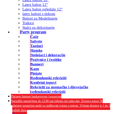
Latex balon 12″
Latex balon ogledalo 12″
latex baloni s tiskom
Baloni za Modeliranje
Trakice
Stalci za dekoriranje
Party program
Čaše
Salvete
Tanjuri
Slamke
Stolnjaci i dekoracije
Pozivnice i čestitke
Banneri
Kape
Pinjate
Rođendanski rekviziti
Konfetni topovi
Rekviziti za momačke i djevojačke
rođendanski rekviziti
Plaćanje Internet bankarstvom i pouzećem
Narudžbe napravljene do 12:00 sati šaljemo isti radni dan, Dostava iznosi 5€
plaćanje pouzećem može se razlikovati ovisno o mjestu. Vrijeme dostave je 3 do 5
radnih dana.