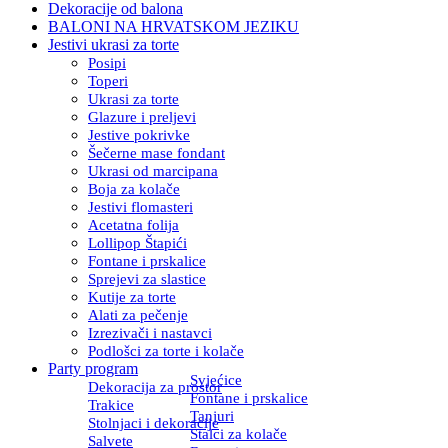
Dekoracije od balona
BALONI NA HRVATSKOM JEZIKU
Jestivi ukrasi za torte
Posipi
Toperi
Ukrasi za torte
Glazure i preljevi
Jestive pokrivke
Šečerne mase fondant
Ukrasi od marcipana
Boja za kolače
Jestivi flomasteri
Acetatna folija
Lollipop Štapići
Fontane i prskalice
Sprejevi za slastice
Kutije za torte
Alati za pečenje
Izrezivači i nastavci
Podlošci za torte i kolače
Party program
Svjećice
Dekoracija za prostor
Fontane i prskalice
Trakice
Tanjuri
Stolnjaci i dekoracije
Stalci za kolače
Salvete