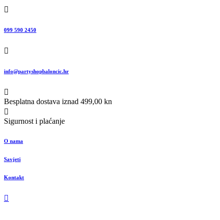
099 590 2450
info@partyshopbaloncic.hr
Besplatna dostava iznad 499,00 kn
Sigurnost i plaćanje
O nama
Savjeti
Kontakt