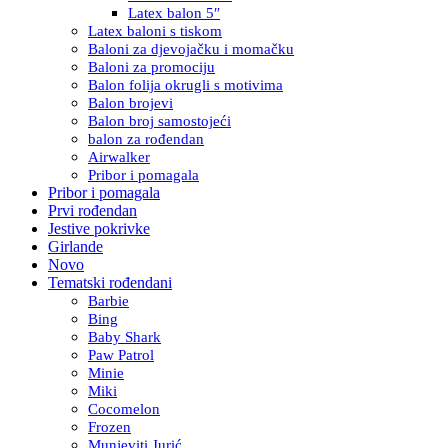
Latex balon 5″
Latex baloni s tiskom
Baloni za djevojačku i momačku
Baloni za promociju
Balon folija okrugli s motivima
Balon brojevi
Balon broj samostojeći
balon za rođendan
Airwalker
Pribor i pomagala
Pribor i pomagala
Prvi rođendan
Jestive pokrivke
Girlande
Novo
Tematski rođendani
Barbie
Bing
Baby Shark
Paw Patrol
Minie
Miki
Cocomelon
Frozen
Munjeviti Jurić