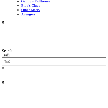
Gabby’s Dollhouse
Blue’s Clues
Super Mario
Avengers
Search
Traži
×
0,00
€
0
Cart