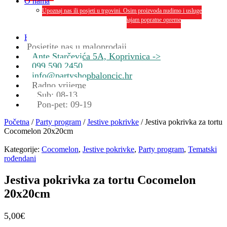
O nama
Upoznaj nas ili posjeti u trgovini. Osim proizvoda nudimo i usluge
dekoriranja interijera i eksterija te najam popratne opreme
O nama
Kontakt
Posjetite nas u maloprodaji
Ante Starčevića 5A, Koprivnica ->
099 590 2450
info@partyshopbaloncic.hr
Radno vrijeme
Sub: 08-13
Pon-pet: 09-19
Početna
/
Party program
/
Jestive pokrivke
/ Jestiva pokrivka za tortu
Cocomelon 20x20cm
Kategorije:
Cocomelon
,
Jestive pokrivke
,
Party program
,
Tematski
rođendani
Jestiva pokrivka za tortu Cocomelon
20x20cm
5,00
€