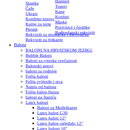
Banneri
Slamke
Toperi
Čaše
Kape
Ukrasi
Konfeti
Konfetni topovi
Maske
Kutije za torte
Pozivnice i čestitke
Pinjate
Rođendanski rekviziti
Rekviziti za momačke i djevojačke
Rekviziti za fotkanje
Baloni
BALONI NA HRVATSKOM JEZIKU
Bubble Baloni
Baloni za vjerske svečanosti
Balonski setovi
baloni za rođenje
Folija baloni
Folija zvijezde i srca
Natpis od balona
Folija balon figura
baloni na štapiću
Latex baloni
Baloni za Modeliranje
Latex balon G30
Latex balon 12″
Latex balon ogledalo 12″
Latex baloni 10″