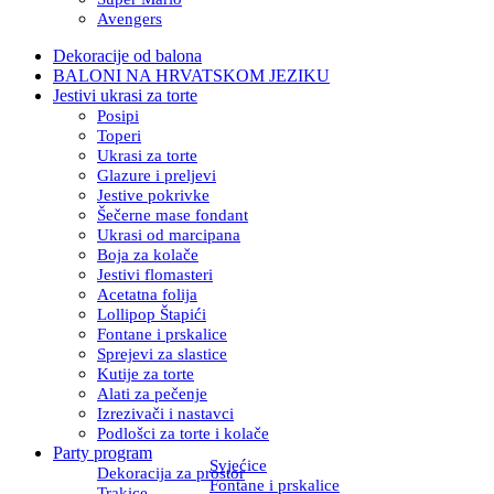
Avengers
Dekoracije od balona
BALONI NA HRVATSKOM JEZIKU
Jestivi ukrasi za torte
Posipi
Toperi
Ukrasi za torte
Glazure i preljevi
Jestive pokrivke
Šečerne mase fondant
Ukrasi od marcipana
Boja za kolače
Jestivi flomasteri
Acetatna folija
Lollipop Štapići
Fontane i prskalice
Sprejevi za slastice
Kutije za torte
Alati za pečenje
Izrezivači i nastavci
Podlošci za torte i kolače
Party program
Svjećice
Dekoracija za prostor
Fontane i prskalice
Trakice