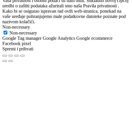
Vaša privatnost i osobni podaci su nam bitni. Sukladno novoj Općoj
uredbi o zaštiti podataka ažurirali smo naša Pravila privatnosti .
Kako bi se osigurao ispravan rad ovih web-stranica, ponekad na
vaše uređaje pohranjujemo male podatkovne datoteke poznate pod
nazivom kolačići.
Non-necessary
Non-necessary
Google Tag manager Google Analytics Google ecommerce
Facebook pixel
Spremi i prihvati