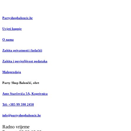
Partyshopbaloncic.hr
Uvjeti kupnje
O nama
Zaštita privatnosti i kolačići
Zaštita i povjerljivost podataka
Maloprodaja
Party Shop Balončić, obrt
Ante Starčevića 5A, Koprivnica
Tel: +385 99 590 2450
info@partyshopbaloncic.hr
Radno vrijeme