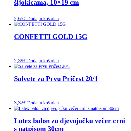
šljokicama, 10×19 cm
2,65
€
Dodaj u košaricu
CONFETTI GOLD 15G
2,39
€
Dodaj u košaricu
Salvete za Prvu Pričest 20/1
3,32
€
Dodaj u košaricu
Latex balon za djevojačku večer crni
s natpisom 30cm