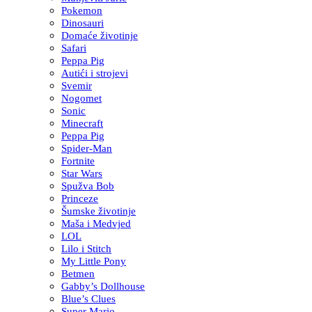
Pokemon
Dinosauri
Domaće životinje
Safari
Peppa Pig
Autići i strojevi
Svemir
Nogomet
Sonic
Minecraft
Peppa Pig
Spider-Man
Fortnite
Star Wars
Spužva Bob
Princeze
Šumske životinje
Maša i Medvjed
LOL
Lilo i Stitch
My Little Pony
Betmen
Gabby’s Dollhouse
Blue’s Clues
Super Mario