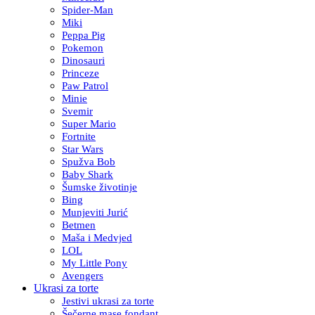
Spider-Man
Miki
Peppa Pig
Pokemon
Dinosauri
Princeze
Paw Patrol
Minie
Svemir
Super Mario
Fortnite
Star Wars
Spužva Bob
Baby Shark
Šumske životinje
Bing
Munjeviti Jurić
Betmen
Maša i Medvjed
LOL
My Little Pony
Avengers
Ukrasi za torte
Jestivi ukrasi za torte
Šečerne mase fondant