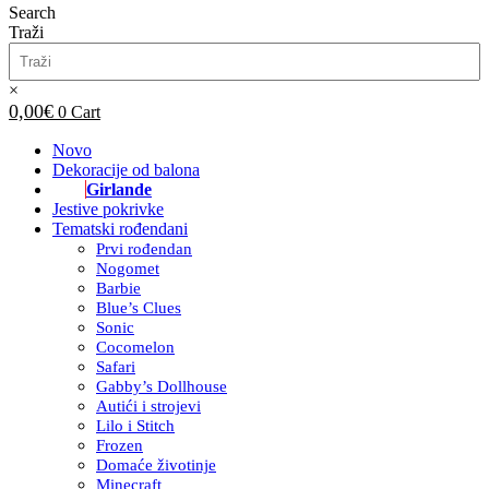
Search
Traži
×
0,00
€
0
Cart
Novo
Dekoracije od balona
Girlande
Jestive pokrivke
Tematski rođendani
Prvi rođendan
Nogomet
Barbie
Blue’s Clues
Sonic
Cocomelon
Safari
Gabby’s Dollhouse
Autići i strojevi
Lilo i Stitch
Frozen
Domaće životinje
Minecraft