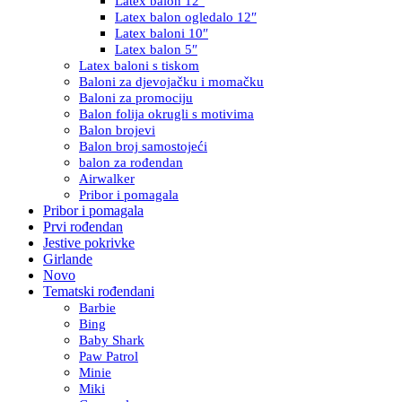
Latex balon 12″
Latex balon ogledalo 12″
Latex baloni 10″
Latex balon 5″
Latex baloni s tiskom
Baloni za djevojačku i momačku
Baloni za promociju
Balon folija okrugli s motivima
Balon brojevi
Balon broj samostojeći
balon za rođendan
Airwalker
Pribor i pomagala
Pribor i pomagala
Prvi rođendan
Jestive pokrivke
Girlande
Novo
Tematski rođendani
Barbie
Bing
Baby Shark
Paw Patrol
Minie
Miki