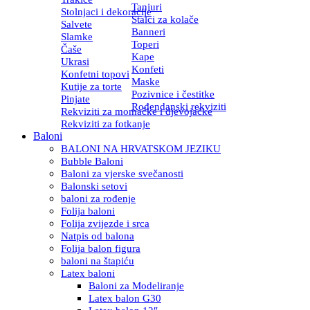
Tanjuri
Stolnjaci i dekoracije
Stalci za kolače
Salvete
Banneri
Slamke
Toperi
Čaše
Kape
Ukrasi
Konfeti
Konfetni topovi
Maske
Kutije za torte
Pozivnice i čestitke
Pinjate
Rođendanski rekviziti
Rekviziti za momačke i djevojačke
Rekviziti za fotkanje
Baloni
BALONI NA HRVATSKOM JEZIKU
Bubble Baloni
Baloni za vjerske svečanosti
Balonski setovi
baloni za rođenje
Folija baloni
Folija zvijezde i srca
Natpis od balona
Folija balon figura
baloni na štapiću
Latex baloni
Baloni za Modeliranje
Latex balon G30