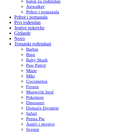
balon za rođendan
Airwalker
Pribor i pomagala
Pribor i pomagala
Prvi rođendan
Jestive pokrivke
Girlande
Novo
Tematski rođendani
Barbie
Bing
Baby Shark
Paw Patrol
Minie
Miki
Cocomelon
Frozen
Munjeviti Jurić
Pokemon
Dinosauri
Domaće životinje
Safari
Peppa Pig
Autići i strojevi
Svemir