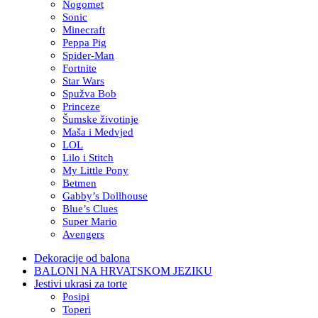
Nogomet
Sonic
Minecraft
Peppa Pig
Spider-Man
Fortnite
Star Wars
Spužva Bob
Princeze
Šumske životinje
Maša i Medvjed
LOL
Lilo i Stitch
My Little Pony
Betmen
Gabby’s Dollhouse
Blue’s Clues
Super Mario
Avengers
Dekoracije od balona
BALONI NA HRVATSKOM JEZIKU
Jestivi ukrasi za torte
Posipi
Toperi