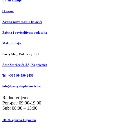
Uvjeti kupnje
O nama
Zaštita privatnosti i kolačići
Zaštita i povjerljivost podataka
Maloprodaja
Party Shop Balončić, obrt
Ante Starčevića 5A, Koprivnica
Tel: +385 99 590 2450
info@partyshopbaloncic.hr
Radno vrijeme
Pon-pet: 09:00-19.00
Sub: 08:00 – 13:00
100% sigurna kupovina