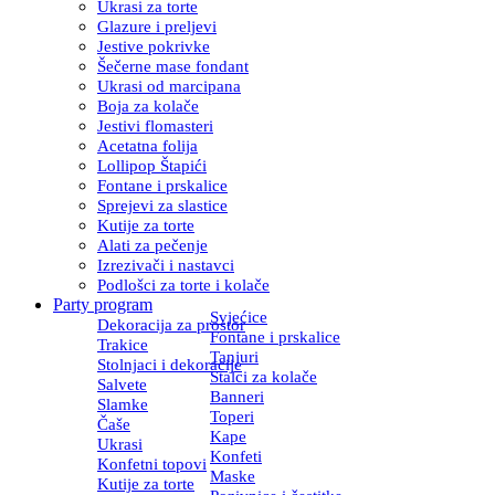
Ukrasi za torte
Glazure i preljevi
Jestive pokrivke
Šečerne mase fondant
Ukrasi od marcipana
Boja za kolače
Jestivi flomasteri
Acetatna folija
Lollipop Štapići
Fontane i prskalice
Sprejevi za slastice
Kutije za torte
Alati za pečenje
Izrezivači i nastavci
Podlošci za torte i kolače
Party program
Svjećice
Dekoracija za prostor
Fontane i prskalice
Trakice
Tanjuri
Stolnjaci i dekoracije
Stalci za kolače
Salvete
Banneri
Slamke
Toperi
Čaše
Kape
Ukrasi
Konfeti
Konfetni topovi
Maske
Kutije za torte