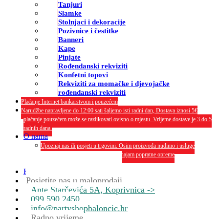
Tanjuri
Slamke
Stolnjaci i dekoracije
Pozivnice i čestitke
Banneri
Kape
Pinjate
Rođendanski rekviziti
Konfetni topovi
Rekviziti za momačke i djevojačke
rođendanski rekviziti
Plaćanje Internet bankarstvom i pouzećem
Narudžbe napravljene do 12:00 sati šaljemo isti radni dan, Dostava iznosi 5€
plaćanje pouzećem može se razlikovati ovisno o mjestu. Vrijeme dostave je 3 do 5
radnih dana.
O nama
Upoznaj nas ili posjeti u trgovini. Osim proizvoda nudimo i usluge
dekoriranja interijera i eksterija te najam popratne opreme
O nama
Kontakt
Posjetite nas u maloprodaji
Ante Starčevića 5A, Koprivnica ->
099 590 2450
info@partyshopbaloncic.hr
Radno vrijeme