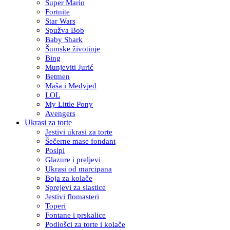
Super Mario
Fortnite
Star Wars
Spužva Bob
Baby Shark
Šumske životinje
Bing
Munjeviti Jurić
Betmen
Maša i Medvjed
LOL
My Little Pony
Avengers
Ukrasi za torte
Jestivi ukrasi za torte
Šečerne mase fondant
Posipi
Glazure i preljevi
Ukrasi od marcipana
Boja za kolače
Sprejevi za slastice
Jestivi flomasteri
Toperi
Fontane i prskalice
Podlošci za torte i kolače