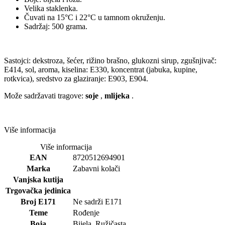
Velika staklenka.
Čuvati na 15°C i 22°C u tamnom okruženju.
Sadržaj: 500 grama.
Sastojci: dekstroza, šećer, rižino brašno, glukozni sirup, zgušnjivač:
E414, sol, aroma, kiselina: E330, koncentrat (jabuka, kupine,
rotkvica), sredstvo za glaziranje: E903, E904.
Može sadržavati tragove:
soje
,
mlijeka
.
Više informacija
Više informacija
EAN
8720512694901
Marka
Zabavni kolači
Vanjska kutija
Trgovačka jedinica
Broj E171
Ne sadrži E171
Teme
Rođenje
Boja
Bijela, Ružičasta