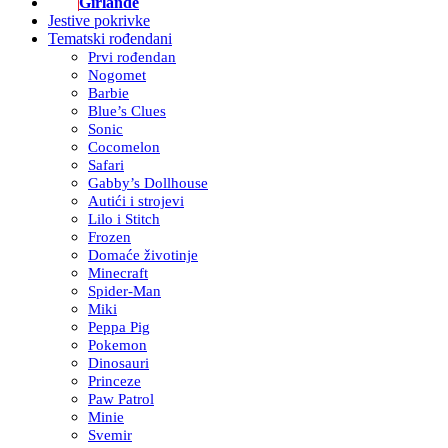
Girlande
Jestive pokrivke
Tematski rođendani
Prvi rođendan
Nogomet
Barbie
Blue’s Clues
Sonic
Cocomelon
Safari
Gabby’s Dollhouse
Autići i strojevi
Lilo i Stitch
Frozen
Domaće životinje
Minecraft
Spider-Man
Miki
Peppa Pig
Pokemon
Dinosauri
Princeze
Paw Patrol
Minie
Svemir