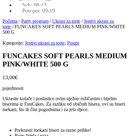
Sub: 08-13
Pon-pet: 09-19
Početna
/
Party program
/
Ukrasi za torte
/
Jestivi ukrasi za
torte
/ FUNCAKES SOFT PEARLS MEDIUM PINK/WHITE
500 G
Kategorije:
Jestivi ukrasi za torte
,
Posipi
FUNCAKES SOFT PEARLS MEDIUM
PINK/WHITE 500 G
13,00
€
pojedinosti
Ukrasite kolače i poslastice ovim nježno ružičastim i bijelim
biserima iz FunCakes. Za razliku od običnih bisera, ovi su biseri
mekani, što ih čini pogodnima i za jelo djece.
Prekrasni mekani biseri za razne prilike!
Boje: bijela i roza.