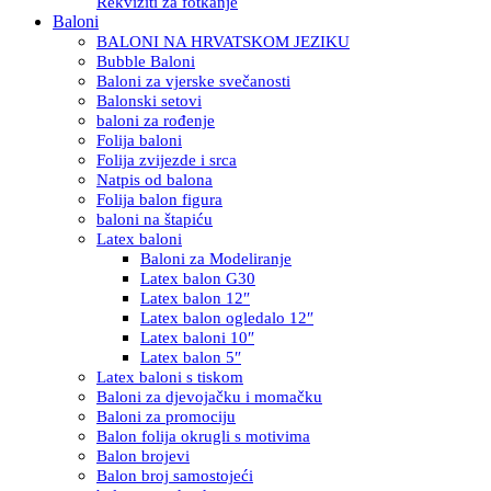
Rekviziti za fotkanje
Baloni
BALONI NA HRVATSKOM JEZIKU
Bubble Baloni
Baloni za vjerske svečanosti
Balonski setovi
baloni za rođenje
Folija baloni
Folija zvijezde i srca
Natpis od balona
Folija balon figura
baloni na štapiću
Latex baloni
Baloni za Modeliranje
Latex balon G30
Latex balon 12″
Latex balon ogledalo 12″
Latex baloni 10″
Latex balon 5″
Latex baloni s tiskom
Baloni za djevojačku i momačku
Baloni za promociju
Balon folija okrugli s motivima
Balon brojevi
Balon broj samostojeći