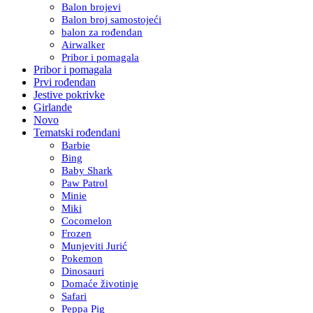
Balon brojevi
Balon broj samostojeći
balon za rođendan
Airwalker
Pribor i pomagala
Pribor i pomagala
Prvi rođendan
Jestive pokrivke
Girlande
Novo
Tematski rođendani
Barbie
Bing
Baby Shark
Paw Patrol
Minie
Miki
Cocomelon
Frozen
Munjeviti Jurić
Pokemon
Dinosauri
Domaće životinje
Safari
Peppa Pig