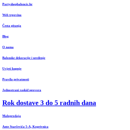
Partyshopbaloncic.hr
Web trgovina
Česta pitanja
Blog
O nama
Balonske dekoracije i uređenje
Uvjeti kupnje
Pravila privatnosti
Jednostrani raskid ugovora
Rok dostave 3 do 5 radnih dana
Maloprodaja
Ante Starčevića 5-A, Koprivnica