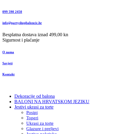
099 590 2450
info@partyshopbaloncic.hr
Besplatna dostava iznad 499,00 kn
Sigurnost i plaćanje
O nama
Savjeti
Kontakt
Dekoracije od balona
BALONI NA HRVATSKOM JEZIKU
Jestivi ukrasi za torte
Posipi
Toperi
Ukrasi za torte
Glazure i preljevi
Jestive pokrivke