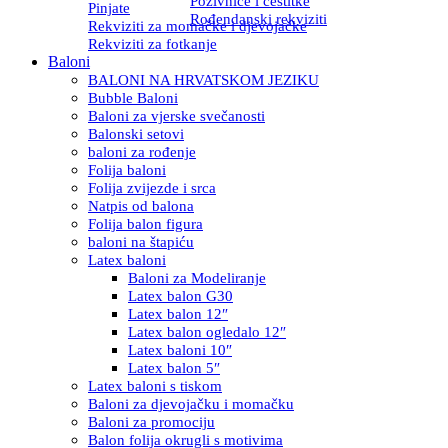
Pozivnice i čestitke
Pinjate
Rođendanski rekviziti
Rekviziti za momačke i djevojačke
Rekviziti za fotkanje
Baloni
BALONI NA HRVATSKOM JEZIKU
Bubble Baloni
Baloni za vjerske svečanosti
Balonski setovi
baloni za rođenje
Folija baloni
Folija zvijezde i srca
Natpis od balona
Folija balon figura
baloni na štapiću
Latex baloni
Baloni za Modeliranje
Latex balon G30
Latex balon 12″
Latex balon ogledalo 12″
Latex baloni 10″
Latex balon 5″
Latex baloni s tiskom
Baloni za djevojačku i momačku
Baloni za promociju
Balon folija okrugli s motivima