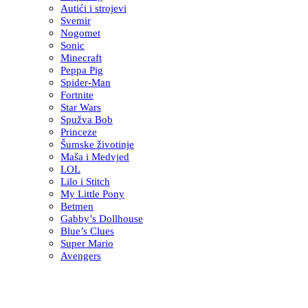
Autići i strojevi
Svemir
Nogomet
Sonic
Minecraft
Peppa Pig
Spider-Man
Fortnite
Star Wars
Spužva Bob
Princeze
Šumske životinje
Maša i Medvjed
LOL
Lilo i Stitch
My Little Pony
Betmen
Gabby’s Dollhouse
Blue’s Clues
Super Mario
Avengers