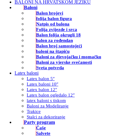
BALONI NA HRVATSKOM JEZIKU
Baloni
Balon brojevi
folija balon figura
Natpis od balona
Folija zvijezde i srca
Balon folija okrugli 18
balon za rođendan
Balon broj samostojeći
baloni na štapiću
Baloni za djevojačku i momačku
Baloni za vjerske svečanosti
Sveta potvrda
Latex baloni
Latex balon 5″
Latex baloni 10″
Latex balon 12″
Latex balon ogledalo 12″
latex baloni s tiskom
Baloni za Modeliranje
Trakice
Stalci za dekoriranje
Party program
Čaše
Salvete