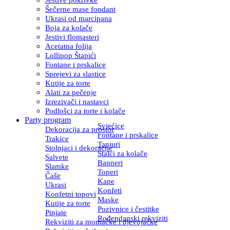
Šečerne mase fondant
Ukrasi od marcipana
Boja za kolače
Jestivi flomasteri
Acetatna folija
Lollipop Štapići
Fontane i prskalice
Sprejevi za slastice
Kutije za torte
Alati za pečenje
Izrezivači i nastavci
Podlošci za torte i kolače
Party program
Svjećice
Dekoracija za prostor
Fontane i prskalice
Trakice
Tanjuri
Stolnjaci i dekoracije
Stalci za kolače
Salvete
Banneri
Slamke
Toperi
Čaše
Kape
Ukrasi
Konfeti
Konfetni topovi
Maske
Kutije za torte
Pozivnice i čestitke
Pinjate
Rođendanski rekviziti
Rekviziti za momačke i djevojačke