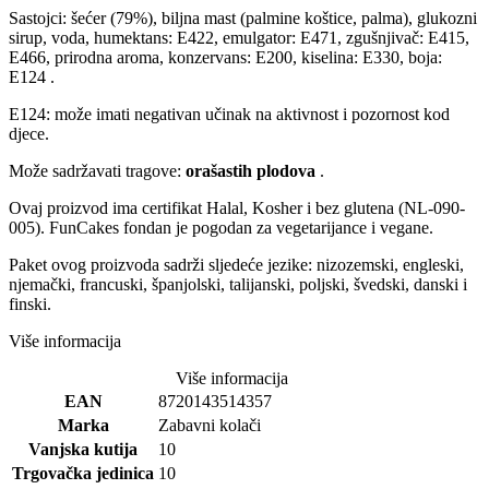
Sastojci: šećer (79%), biljna mast (palmine koštice, palma), glukozni
sirup, voda, humektans: E422, emulgator: E471, zgušnjivač: E415,
E466, prirodna aroma, konzervans: E200, kiselina: E330, boja:
E124 .
E124: može imati negativan učinak na aktivnost i pozornost kod
djece.
Može sadržavati tragove:
orašastih plodova
.
Ovaj proizvod ima certifikat Halal, Kosher i bez glutena (NL-090-
005). FunCakes fondan je pogodan za vegetarijance i vegane.
Paket ovog proizvoda sadrži sljedeće jezike: nizozemski, engleski,
njemački, francuski, španjolski, talijanski, poljski, švedski, danski i
finski.
Više informacija
Više informacija
EAN
8720143514357
Marka
Zabavni kolači
Vanjska kutija
10
Trgovačka jedinica
10