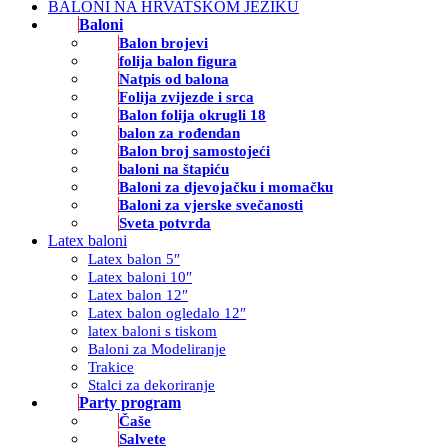
BALONI NA HRVATSKOM JEZIKU
Baloni
Balon brojevi
folija balon figura
Natpis od balona
Folija zvijezde i srca
Balon folija okrugli 18
balon za rođendan
Balon broj samostojeći
baloni na štapiću
Baloni za djevojačku i momačku
Baloni za vjerske svečanosti
Sveta potvrda
Latex baloni
Latex balon 5″
Latex baloni 10″
Latex balon 12″
Latex balon ogledalo 12″
latex baloni s tiskom
Baloni za Modeliranje
Trakice
Stalci za dekoriranje
Party program
Čaše
Salvete