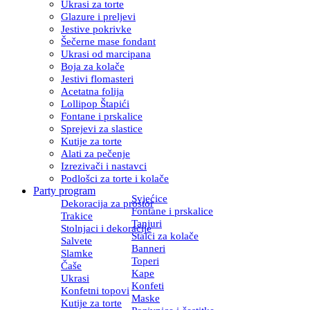
Ukrasi za torte
Glazure i preljevi
Jestive pokrivke
Šečerne mase fondant
Ukrasi od marcipana
Boja za kolače
Jestivi flomasteri
Acetatna folija
Lollipop Štapići
Fontane i prskalice
Sprejevi za slastice
Kutije za torte
Alati za pečenje
Izrezivači i nastavci
Podlošci za torte i kolače
Party program
Svjećice
Dekoracija za prostor
Fontane i prskalice
Trakice
Tanjuri
Stolnjaci i dekoracije
Stalci za kolače
Salvete
Banneri
Slamke
Toperi
Čaše
Kape
Ukrasi
Konfeti
Konfetni topovi
Maske
Kutije za torte