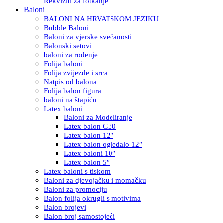
Rekviziti za fotkanje
Baloni
BALONI NA HRVATSKOM JEZIKU
Bubble Baloni
Baloni za vjerske svečanosti
Balonski setovi
baloni za rođenje
Folija baloni
Folija zvijezde i srca
Natpis od balona
Folija balon figura
baloni na štapiću
Latex baloni
Baloni za Modeliranje
Latex balon G30
Latex balon 12″
Latex balon ogledalo 12″
Latex baloni 10″
Latex balon 5″
Latex baloni s tiskom
Baloni za djevojačku i momačku
Baloni za promociju
Balon folija okrugli s motivima
Balon brojevi
Balon broj samostojeći