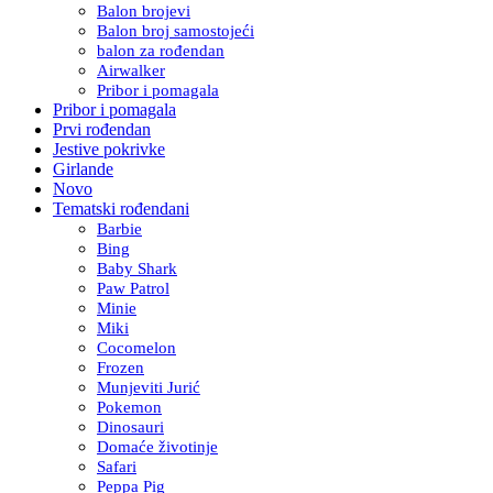
Balon brojevi
Balon broj samostojeći
balon za rođendan
Airwalker
Pribor i pomagala
Pribor i pomagala
Prvi rođendan
Jestive pokrivke
Girlande
Novo
Tematski rođendani
Barbie
Bing
Baby Shark
Paw Patrol
Minie
Miki
Cocomelon
Frozen
Munjeviti Jurić
Pokemon
Dinosauri
Domaće životinje
Safari
Peppa Pig