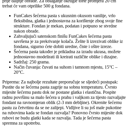
prije daljnje obrade. Za oblaganje okrugle torte promjera 20 cm
trebat će vam otprilike 500 g fondana.
FunCakes šećerna pasta s ukusnim okusom vanilije, vrlo
fleksibilna, glatka i jednostavna za korištenje zbog svoje fine
strukture. Fondan je mekan, podatan i potpuno se stvrdne
nakon obrade.
Zahvaljujući satenskom finišu FunCakes šećerna pasta
savršena je za prekrivanje kolača. Želite li izrezivati ​​oblike iz
fondana, sigurno ćete dobiti uredne, čiste i oštre izreze.
Šećerna pasta također je prikladna za izradu ukrasa, možete
jednostavno modelirati ili kreirati različite oblike i dizajne.
Sadržaj: 250 grama.
Način čuvanja: čuvati na suhom i tamnom mjestu, 15°C –
20°C.
Priprema: Za najbolje rezultate preporučuje se sljedeći postupak:
Pustite da se šećerna pasta zagrije na sobnu temperaturu. Čvrsto
mijesite šećernu pastu dok ne postane glatka i elastična. Pospite
radnu površinu sa malo šećera u prahu i valjkom za tijesto razvaljajte
fondant na ravnomjeran oblik (2-3 mm debljine). Okrenite šećernu
pastu za četvrtinu da se ne zalijepi. Vidljive li su još male pukotine
na rubovima kada se fondan razvalja? Ponovno čvrsto mijesite dok
rubovi ne budu glatki kada se razvalja. Tada je šećerna pasta
spremna za upotrebu.