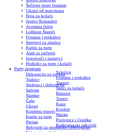
Šečerne mase fondant
Ukrasi od marcipana
Boja za kolače
Jestivi flomasteri
Acetatna folija
Lollipop Štapići
Fontane i prskalice
Sprejevi za slastice
Kutije za torte
Alati za pečenje
Izrezivači i nastavci
Podlošci za torte i kolače
Party program
Svjećice
Dekoracija za prostor
Fontane i prskalice
Trakice
Tanjuri
Stolnjaci i dekoracije
Stalci za kolače
Salvete
Banneri
Slamke
Toperi
Čaše
Kape
Ukrasi
Konfeti
Konfetni topovi
Maske
Kutije za torte
Pozivnice i čestitke
Pinjate
Rođendanski rekviziti
Rekviziti za momačke i djevojačke