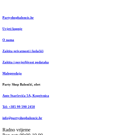
Partyshopbaloncic.hr
Uvjeti kupnje
O nama
Zaštita privatnosti i kolačići
Zaštita i povjerljivost podataka
Maloprodaja
Party Shop Balončić, obrt
Ante Starčevića 5A, Koprivnica
Tel: +385 99 590 2450
info@partyshopbaloncic.hr
Radno vrijeme