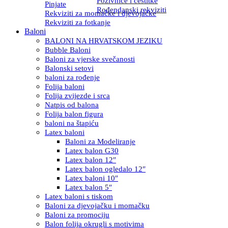
Pozivnice i čestitke
Pinjate
Rođendanski rekviziti
Rekviziti za momačke i djevojačke
Rekviziti za fotkanje
Baloni
BALONI NA HRVATSKOM JEZIKU
Bubble Baloni
Baloni za vjerske svečanosti
Balonski setovi
baloni za rođenje
Folija baloni
Folija zvijezde i srca
Natpis od balona
Folija balon figura
baloni na štapiću
Latex baloni
Baloni za Modeliranje
Latex balon G30
Latex balon 12″
Latex balon ogledalo 12″
Latex baloni 10″
Latex balon 5″
Latex baloni s tiskom
Baloni za djevojačku i momačku
Baloni za promociju
Balon folija okrugli s motivima