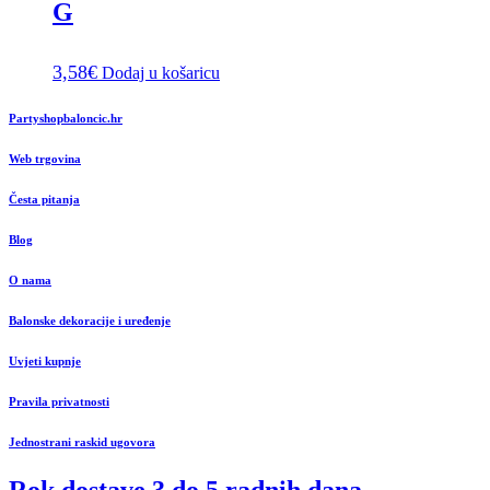
G
3,58
€
Dodaj u košaricu
Partyshopbaloncic.hr
Web trgovina
Česta pitanja
Blog
O nama
Balonske dekoracije i uređenje
Uvjeti kupnje
Pravila privatnosti
Jednostrani raskid ugovora
Rok dostave 3 do 5 radnih dana