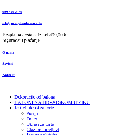
099 590 2450
info@partyshopbaloncic.hr
Besplatna dostava iznad 499,00 kn
Sigurnost i plaćanje
O nama
Savjeti
Kontakt
Dekoracije od balona
BALONI NA HRVATSKOM JEZIKU
Jestivi ukrasi za torte
Posipi
Toperi
Ukrasi za torte
Glazure i preljevi
Jestive pokrivke