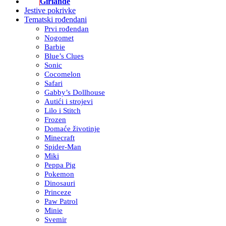
Girlande
Jestive pokrivke
Tematski rođendani
Prvi rođendan
Nogomet
Barbie
Blue’s Clues
Sonic
Cocomelon
Safari
Gabby’s Dollhouse
Autići i strojevi
Lilo i Stitch
Frozen
Domaće životinje
Minecraft
Spider-Man
Miki
Peppa Pig
Pokemon
Dinosauri
Princeze
Paw Patrol
Minie
Svemir