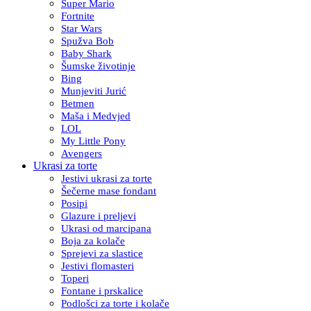
Super Mario
Fortnite
Star Wars
Spužva Bob
Baby Shark
Šumske životinje
Bing
Munjeviti Jurić
Betmen
Maša i Medvjed
LOL
My Little Pony
Avengers
Ukrasi za torte
Jestivi ukrasi za torte
Šečerne mase fondant
Posipi
Glazure i preljevi
Ukrasi od marcipana
Boja za kolače
Sprejevi za slastice
Jestivi flomasteri
Toperi
Fontane i prskalice
Podlošci za torte i kolače