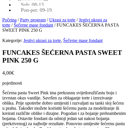
Sub: 08-13
Pon-pet: 09-19
Početna
/
Party program
/
Ukrasi za torte
/
Jestivi ukrasi za
torte
/
Šečerne mase fondant
/ FUNCAKES ŠEĆERNA PASTA
SWEET PINK 250 G
Kategorije:
Jestivi ukrasi za torte
,
Šečerne mase fondant
FUNCAKES ŠEĆERNA PASTA SWEET
PINK 250 G
4,00
€
pojedinosti
Šećerna pasta Sweet Pink ima prekrasnu svijetloružičastu boju i
izvrstan okus vanilije. Savršen za oblaganje torte i izrezivanje
oblika. Prije upotrebe dobro umijesiti i razvaljati na tanki sloj šećera
u prahu. Također možete koristiti šećernu pastu za modeliranje ili
kreirati različite oblike i dizajne. Pogodan i za bojanje prehrambenim
bojama. Ostavite fondant da odstoji jedan sat nakon bojanja
(prekrivenog) za najbolje rezultate. Ponovno umijesite šećernu pastu