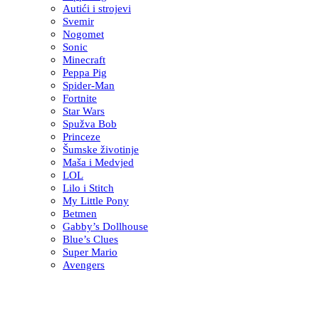
Autići i strojevi
Svemir
Nogomet
Sonic
Minecraft
Peppa Pig
Spider-Man
Fortnite
Star Wars
Spužva Bob
Princeze
Šumske životinje
Maša i Medvjed
LOL
Lilo i Stitch
My Little Pony
Betmen
Gabby’s Dollhouse
Blue’s Clues
Super Mario
Avengers