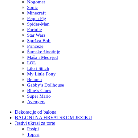
Nogomet
Sonic
Minecraft
Peppa Pig
Spider-Man
Fortnite
Star Wars
Spužva Bob
Princeze
Šumske životinje
Maša i Medvjed
LOL
Lilo i Stitch
My Little Pony
Betmen
Gabby’s Dollhouse
Blue’s Clues
Super Mario
Avengers
Dekoracije od balona
BALONI NA HRVATSKOM JEZIKU
Jestivi ukrasi za torte
Posipi
Toperi