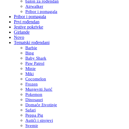
balon za rođendan
Airwalker
Pribor i pomagala
Pribor i pomagala
Prvi rođendan
Jestive pokrivke
Girlande
Novo
Tematski rođendani
Barbie
Bing
Baby Shark
Paw Patrol
Minie
Miki
Cocomelon
Frozen
Munjeviti Jurić
Pokemon
Dinosauri
Domaće životinje
Safari
Peppa Pig
Autići i strojevi
Svemir