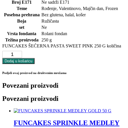
Broj E171
Ne sadrži E171
Teme
Rođenje, Valentinovo, Majčin dan, Frozen
Posebna prehrana
Bez glutena, halal, košer
Boja
Ružičasta
set
Ne
Vrsta fondanta
Rolani fondan
Težina proizvoda
250 g
FUNCAKES ŠEĆERNA PASTA SWEET PINK 250 G količina
Dodaj u košaricu
Podjeli ovaj proizvod na društvenim mrežama
Povezani proizvodi
Povezani proizvodi
FUNCAKES SPRINKLE MEDLEY