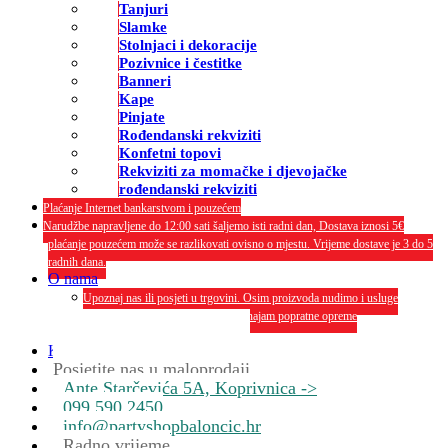
Tanjuri
Slamke
Stolnjaci i dekoracije
Pozivnice i čestitke
Banneri
Kape
Pinjate
Rođendanski rekviziti
Konfetni topovi
Rekviziti za momačke i djevojačke
rođendanski rekviziti
Plaćanje Internet bankarstvom i pouzećem
Narudžbe napravljene do 12:00 sati šaljemo isti radni dan, Dostava iznosi 5€
plaćanje pouzećem može se razlikovati ovisno o mjestu. Vrijeme dostave je 3 do 5
radnih dana.
O nama
Upoznaj nas ili posjeti u trgovini. Osim proizvoda nudimo i usluge
dekoriranja interijera i eksterija te najam popratne opreme
O nama
Kontakt
Posjetite nas u maloprodaji
Ante Starčevića 5A, Koprivnica ->
099 590 2450
info@partyshopbaloncic.hr
Radno vrijeme