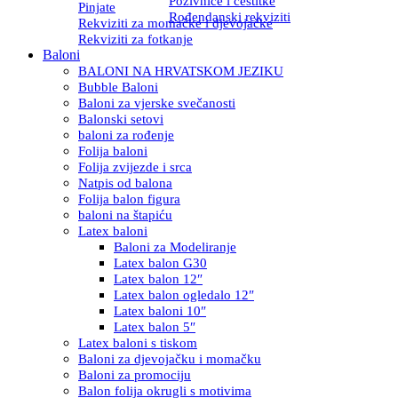
Pozivnice i čestitke
Pinjate
Rođendanski rekviziti
Rekviziti za momačke i djevojačke
Rekviziti za fotkanje
Baloni
BALONI NA HRVATSKOM JEZIKU
Bubble Baloni
Baloni za vjerske svečanosti
Balonski setovi
baloni za rođenje
Folija baloni
Folija zvijezde i srca
Natpis od balona
Folija balon figura
baloni na štapiću
Latex baloni
Baloni za Modeliranje
Latex balon G30
Latex balon 12″
Latex balon ogledalo 12″
Latex baloni 10″
Latex balon 5″
Latex baloni s tiskom
Baloni za djevojačku i momačku
Baloni za promociju
Balon folija okrugli s motivima