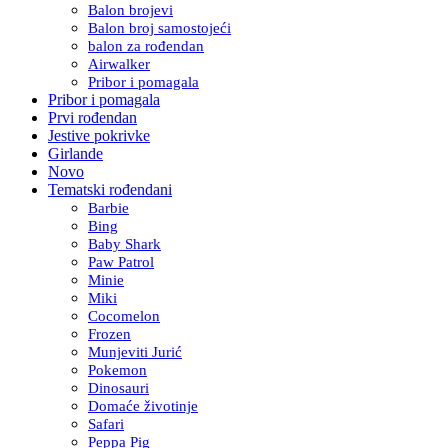
Balon brojevi
Balon broj samostojeći
balon za rođendan
Airwalker
Pribor i pomagala
Pribor i pomagala
Prvi rođendan
Jestive pokrivke
Girlande
Novo
Tematski rođendani
Barbie
Bing
Baby Shark
Paw Patrol
Minie
Miki
Cocomelon
Frozen
Munjeviti Jurić
Pokemon
Dinosauri
Domaće životinje
Safari
Peppa Pig