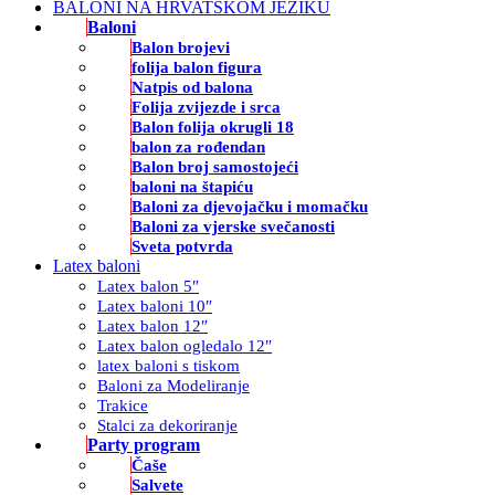
BALONI NA HRVATSKOM JEZIKU
Baloni
Balon brojevi
folija balon figura
Natpis od balona
Folija zvijezde i srca
Balon folija okrugli 18
balon za rođendan
Balon broj samostojeći
baloni na štapiću
Baloni za djevojačku i momačku
Baloni za vjerske svečanosti
Sveta potvrda
Latex baloni
Latex balon 5″
Latex baloni 10″
Latex balon 12″
Latex balon ogledalo 12″
latex baloni s tiskom
Baloni za Modeliranje
Trakice
Stalci za dekoriranje
Party program
Čaše
Salvete