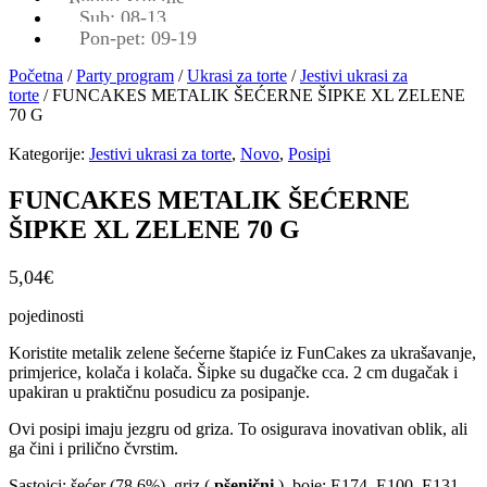
Sub: 08-13
Pon-pet: 09-19
Početna
/
Party program
/
Ukrasi za torte
/
Jestivi ukrasi za
torte
/ FUNCAKES METALIK ŠEĆERNE ŠIPKE XL ZELENE
70 G
Kategorije:
Jestivi ukrasi za torte
,
Novo
,
Posipi
FUNCAKES METALIK ŠEĆERNE
ŠIPKE XL ZELENE 70 G
5,04
€
pojedinosti
Koristite metalik zelene šećerne štapiće iz FunCakes za ukrašavanje,
primjerice, kolača i kolača. Šipke su dugačke cca. 2 cm dugačak i
upakiran u praktičnu posudicu za posipanje.
Ovi posipi imaju jezgru od griza. To osigurava inovativan oblik, ali
ga čini i prilično čvrstim.
Sastojci: šećer (78,6%), griz (
pšenični
), boje: E174, E100, E131,