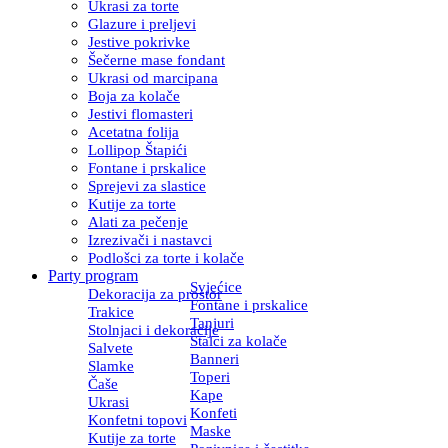
Ukrasi za torte
Glazure i preljevi
Jestive pokrivke
Šečerne mase fondant
Ukrasi od marcipana
Boja za kolače
Jestivi flomasteri
Acetatna folija
Lollipop Štapići
Fontane i prskalice
Sprejevi za slastice
Kutije za torte
Alati za pečenje
Izrezivači i nastavci
Podlošci za torte i kolače
Party program
Svjećice
Dekoracija za prostor
Fontane i prskalice
Trakice
Tanjuri
Stolnjaci i dekoracije
Stalci za kolače
Salvete
Banneri
Slamke
Toperi
Čaše
Kape
Ukrasi
Konfeti
Konfetni topovi
Maske
Kutije za torte