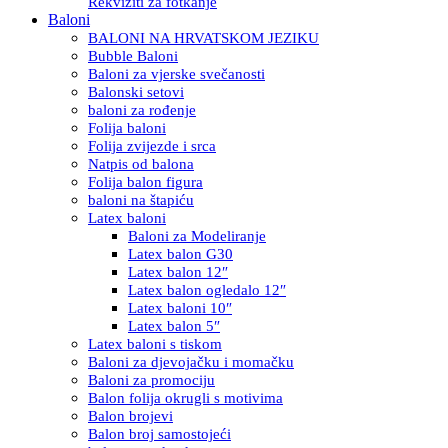
Rekviziti za fotkanje
Baloni
BALONI NA HRVATSKOM JEZIKU
Bubble Baloni
Baloni za vjerske svečanosti
Balonski setovi
baloni za rođenje
Folija baloni
Folija zvijezde i srca
Natpis od balona
Folija balon figura
baloni na štapiću
Latex baloni
Baloni za Modeliranje
Latex balon G30
Latex balon 12″
Latex balon ogledalo 12″
Latex baloni 10″
Latex balon 5″
Latex baloni s tiskom
Baloni za djevojačku i momačku
Baloni za promociju
Balon folija okrugli s motivima
Balon brojevi
Balon broj samostojeći