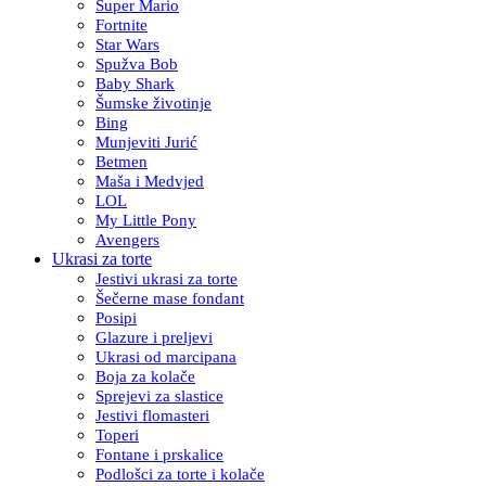
Super Mario
Fortnite
Star Wars
Spužva Bob
Baby Shark
Šumske životinje
Bing
Munjeviti Jurić
Betmen
Maša i Medvjed
LOL
My Little Pony
Avengers
Ukrasi za torte
Jestivi ukrasi za torte
Šečerne mase fondant
Posipi
Glazure i preljevi
Ukrasi od marcipana
Boja za kolače
Sprejevi za slastice
Jestivi flomasteri
Toperi
Fontane i prskalice
Podlošci za torte i kolače