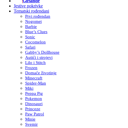
Girlande
Jestive pokrivke
Tematski rođendani
Prvi rođendan
Nogomet
Barbie
Blue’s Clues
Sonic
Cocomelon
Safari
Gabby’s Dollhouse
Autići i strojevi
Lilo i Stitch
Frozen
Domaće životinje
Minecraft
Spider-Man
Miki
Peppa Pig
Pokemon
Dinosauri
Princeze
Paw Patrol
Minie
Svemir