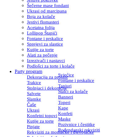
Šečerne mase fondant
Ukrasi od marcipana
Boja za kolače
Jestivi flomasteri
Acetatna folija
Lollipop Štapići
Fontane i prskalice
Sprejevi za slastice
Kutije za torte
Alati za pečenje
Izrezivači i nastavci
Podlošci za torte i kolače
Party program
Svjećice
Dekoracija za prostor
Fontane i prskalice
Trakice
Tanjuri
Stolnjaci i dekoracije
Stalci za kolače
Salvete
Banneri
Slamke
Toperi
Čaše
Kape
Ukrasi
Konfeti
Konfetni topovi
Maske
Kutije za torte
Pozivnice i čestitke
Pinjate
Rođendanski rekviziti
Rekviziti za momačke i djevojačke