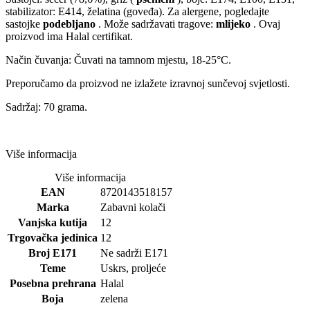
stabilizator: E414, želatina (goveđa). Za alergene, pogledajte
sastojke
podebljano
. Može sadržavati tragove:
mlijeko
. Ovaj
proizvod ima Halal certifikat.
Način čuvanja: Čuvati na tamnom mjestu, 18-25°C.
Preporučamo da proizvod ne izlažete izravnoj sunčevoj svjetlosti.
Sadržaj: 70 grama.
Više informacija
Više informacija
EAN
8720143518157
Marka
Zabavni kolači
Vanjska kutija
12
Trgovačka jedinica
12
Broj E171
Ne sadrži E171
Teme
Uskrs, proljeće
Posebna prehrana
Halal
Boja
zelena