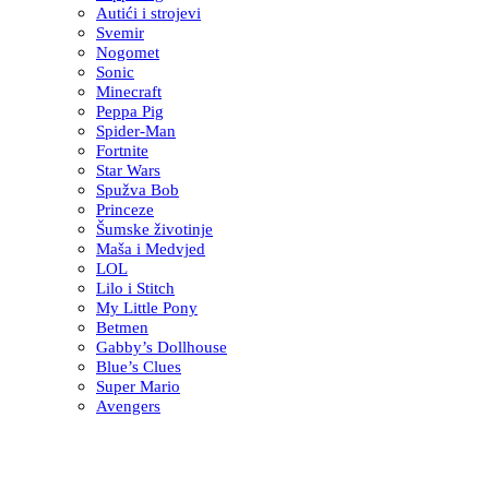
Autići i strojevi
Svemir
Nogomet
Sonic
Minecraft
Peppa Pig
Spider-Man
Fortnite
Star Wars
Spužva Bob
Princeze
Šumske životinje
Maša i Medvjed
LOL
Lilo i Stitch
My Little Pony
Betmen
Gabby’s Dollhouse
Blue’s Clues
Super Mario
Avengers