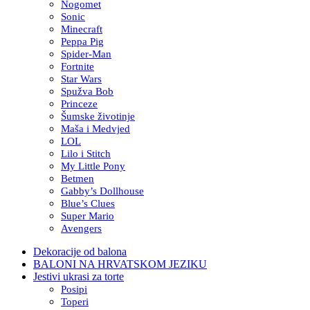
Nogomet
Sonic
Minecraft
Peppa Pig
Spider-Man
Fortnite
Star Wars
Spužva Bob
Princeze
Šumske životinje
Maša i Medvjed
LOL
Lilo i Stitch
My Little Pony
Betmen
Gabby’s Dollhouse
Blue’s Clues
Super Mario
Avengers
Dekoracije od balona
BALONI NA HRVATSKOM JEZIKU
Jestivi ukrasi za torte
Posipi
Toperi