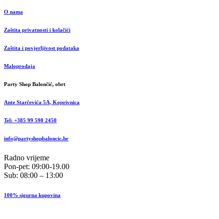
O nama
Zaštita privatnosti i kolačići
Zaštita i povjerljivost podataka
Maloprodaja
Party Shop Balončić, obrt
Ante Starčevića 5A, Koprivnica
Tel: +385 99 590 2450
info@partyshopbaloncic.hr
Radno vrijeme
Pon-pet: 09:00-19.00
Sub: 08:00 – 13:00
100% sigurna kupovina