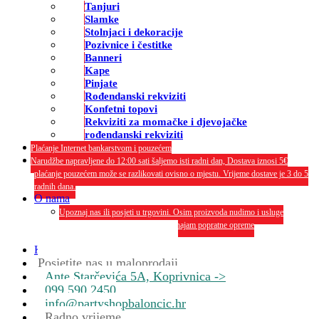
Tanjuri
Slamke
Stolnjaci i dekoracije
Pozivnice i čestitke
Banneri
Kape
Pinjate
Rođendanski rekviziti
Konfetni topovi
Rekviziti za momačke i djevojačke
rođendanski rekviziti
Plaćanje Internet bankarstvom i pouzećem
Narudžbe napravljene do 12:00 sati šaljemo isti radni dan, Dostava iznosi 5€
plaćanje pouzećem može se razlikovati ovisno o mjestu. Vrijeme dostave je 3 do 5
radnih dana.
O nama
Upoznaj nas ili posjeti u trgovini. Osim proizvoda nudimo i usluge
dekoriranja interijera i eksterija te najam popratne opreme
O nama
Kontakt
Posjetite nas u maloprodaji
Ante Starčevića 5A, Koprivnica ->
099 590 2450
info@partyshopbaloncic.hr
Radno vrijeme