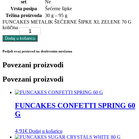
set
Ne
Vrsta posipa
Šećerne šipke
Težina proizvoda
30 g – 95 g
FUNCAKES METALIK ŠEĆERNE ŠIPKE XL ZELENE 70 G
količina
Dodaj u košaricu
Podjeli ovaj proizvod na društvenim mrežama
Povezani proizvodi
Povezani proizvodi
FUNCAKES CONFETTI SPRING 60
G
4,91
€
Dodaj u košaricu