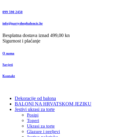
099 590 2450
info@partyshopbaloncic.hr
Besplatna dostava iznad 499,00 kn
Sigurnost i plaćanje
O nama
Savjeti
Kontakt
Dekoracije od balona
BALONI NA HRVATSKOM JEZIKU
Jestivi ukrasi za torte
Posipi
Toperi
Ukrasi za torte
Glazure i preljevi
Jestive pokrivke