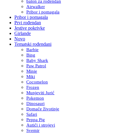
balon za rođendan
Airwalker
Pribor i pomagala
Pribor i pomagala
Prvi rođendan
Jestive pokrivke
Girlande
Novo
Tematski rođendani
Barbie
Bing
Baby Shark
Paw Patrol
Minie
Miki
Cocomelon
Frozen
Munjeviti Jurić
Pokemon
Dinosauri
Domaće životinje
Safari
Peppa Pig
Autići i strojevi
Svemir