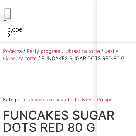
0,00
€
0
Narudžbe napravljene do 12:00 sati šaljemo isti radni dan, Dostava iznosi 5€ plaćanje pouzećem može se razlikovati ovisno o mjestu. Vrijeme dostave je 3 do 5 radnih dana.
Početna
/
Party program
/
Ukrasi za torte
/
Jestivi
ukrasi za torte
/ FUNCAKES SUGAR DOTS RED 80 G
Kategorije:
Jestivi ukrasi za torte
,
Novo
,
Posipi
FUNCAKES SUGAR
DOTS RED 80 G