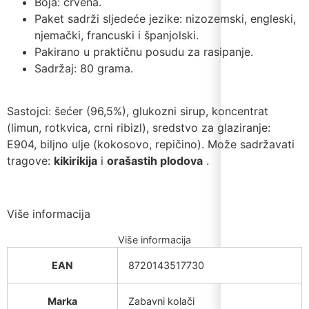
Boja: crvena.
Paket sadrži sljedeće jezike: nizozemski, engleski,
njemački, francuski i španjolski.
Pakirano u praktičnu posudu za rasipanje.
Sadržaj: 80 grama.
Sastojci: šećer (96,5%), glukozni sirup, koncentrat
(limun, rotkvica, crni ribizl), sredstvo za glaziranje:
E904, biljno ulje (kokosovo, repičino). Može sadržavati
tragove:
kikirikija
i
orašastih plodova
.
Više informacija
Više informacija
EAN
8720143517730
Marka
Zabavni kolači