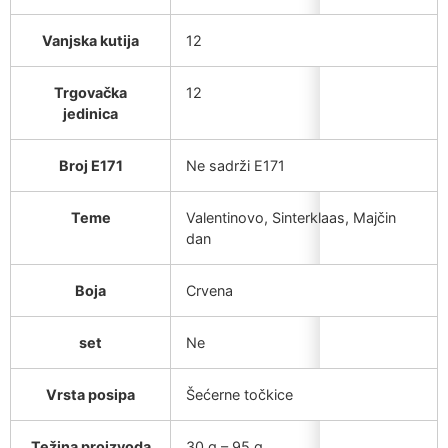
Vanjska kutija
12
Trgovačka
12
jedinica
Broj E171
Ne sadrži E171
Teme
Valentinovo, Sinterklaas, Majčin
dan
Boja
Crvena
set
Ne
Vrsta posipa
Šećerne točkice
Težina proizvoda
30 g – 95 g