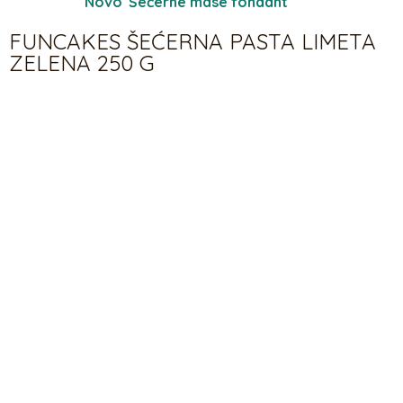
Kategorije:
Novo
,
Šečerne mase fondant
FUNCAKES ŠEĆERNA PASTA LIMETA
ZELENA 250 G
4,50
€
Opis proizvoda FunCakes
šećerna pasta limeta zelena
250 g
Šećerna pasta Lime Green ima prekrasnu svijetlu boju
limete i izvrstan okus vanilije. Savršen za oblaganje torte i
izrezivanje oblika. Prije upotrebe dobro umijesiti i razvaljati
na tanki sloj šećera u prahu. Također možete koristiti
šećernu pastu za modeliranje ili kreirati različite oblike i
dizajne. Pogodan i za bojenje prehrambenim