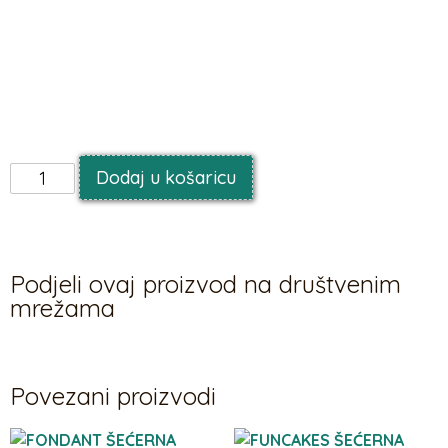
(NL-090-012). FunCakes fondan je pogodan za
vegetarijance i vegane.
Paket ovog proizvoda sadrži sljedeće jezike: nizozemski,
engleski, njemački, francuski, španjolski, talijanski, poljski,
švedski, danski i finski.
Dodaj u košaricu
Podjeli ovaj proizvod na društvenim
mrežama
Povezani proizvodi