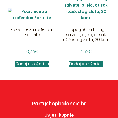
Pozivnice za rođendan
Happy 30 Birthday
Fortnite
salvete, bijela, otisak
ružičastog zlata, 20 kom.
0,33
€
3,32
€
Dodaj u košaricu
Dodaj u košaricu
Partyshopbaloncic.hr
Uvjeti kupnje