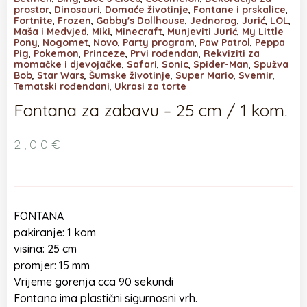
prostor
,
Dinosauri
,
Domaće životinje
,
Fontane i prskalice
,
Fortnite
,
Frozen
,
Gabby's Dollhouse
,
Jednorog
,
Jurić
,
LOL
,
Maša i Medvjed
,
Miki
,
Minecraft
,
Munjeviti Jurić
,
My Little
Pony
,
Nogomet
,
Novo
,
Party program
,
Paw Patrol
,
Peppa
Pig
,
Pokemon
,
Princeze
,
Prvi rođendan
,
Rekviziti za
momačke i djevojačke
,
Safari
,
Sonic
,
Spider-Man
,
Spužva
Bob
,
Star Wars
,
Šumske životinje
,
Super Mario
,
Svemir
,
Tematski rođendani
,
Ukrasi za torte
Fontana za zabavu – 25 cm / 1 kom.
2,00
€
FONTANA
pakiranje: 1 kom
visina: 25 cm
promjer: 15 mm
Vrijeme gorenja cca 90 sekundi
Fontana ima plastični sigurnosni vrh.