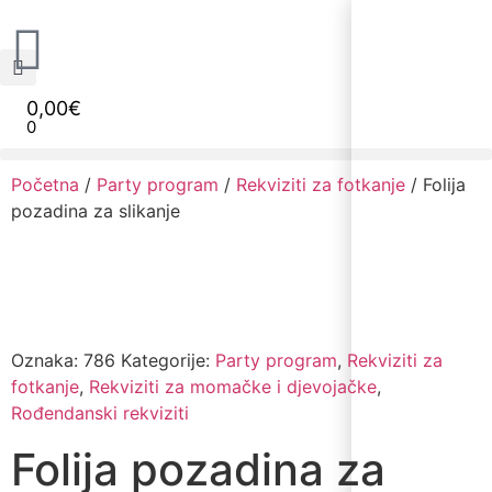
0,00
€
0
Narudžbe napravljene do 12:00 sati šaljemo isti radni dan, Dostava iznosi 5€ plaćanje pouzećem može se razlikovati ovisno o mjestu. Vrijeme dostave je 3 do 5 radnih dana.
Početna
/
Party program
/
Rekviziti za fotkanje
/ Folija
pozadina za slikanje
Oznaka:
786
Kategorije:
Party program
,
Rekviziti za
fotkanje
,
Rekviziti za momačke i djevojačke
,
Rođendanski rekviziti
Folija pozadina za