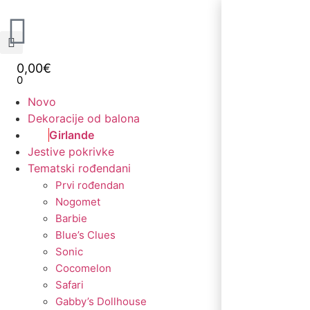
0,00
€
0
Novo
Dekoracije od balona
Girlande
Jestive pokrivke
Tematski rođendani
Prvi rođendan
Nogomet
Barbie
Blue’s Clues
Sonic
Cocomelon
Safari
Gabby’s Dollhouse