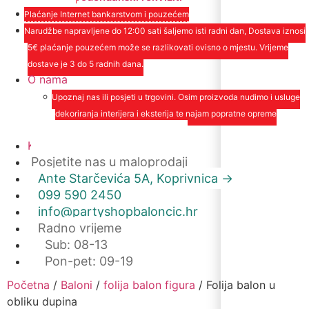
Plaćanje Internet bankarstvom i pouzećem
Narudžbe napravljene do 12:00 sati šaljemo isti radni dan, Dostava iznosi
5€ plaćanje pouzećem može se razlikovati ovisno o mjestu. Vrijeme
dostave je 3 do 5 radnih dana.
O nama
Upoznaj nas ili posjeti u trgovini. Osim proizvoda nudimo i usluge
dekoriranja interijera i eksterija te najam popratne opreme
O nama
Kontakt
Posjetite nas u maloprodaji
Ante Starčevića 5A, Koprivnica ->
099 590 2450
info@partyshopbaloncic.hr
Radno vrijeme
Sub: 08-13
Pon-pet: 09-19
Početna
/
Baloni
/
folija balon figura
/ Folija balon u
obliku dupina