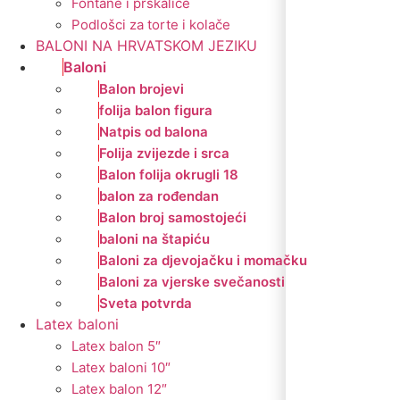
Fontane i prskalice
Podlošci za torte i kolače
BALONI NA HRVATSKOM JEZIKU
Baloni
Balon brojevi
folija balon figura
Natpis od balona
Folija zvijezde i srca
Balon folija okrugli 18
balon za rođendan
Balon broj samostojeći
baloni na štapiću
Baloni za djevojačku i momačku
Baloni za vjerske svečanosti
Sveta potvrda
Latex baloni
Latex balon 5″
Latex baloni 10″
Latex balon 12″