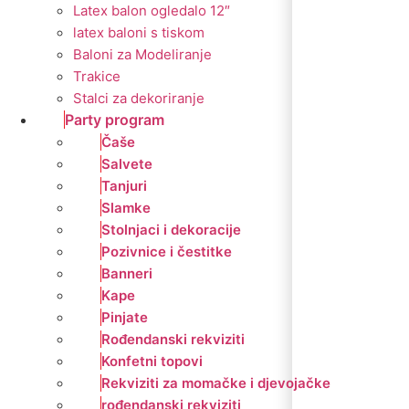
Latex balon ogledalo 12″
latex baloni s tiskom
Baloni za Modeliranje
Trakice
Stalci za dekoriranje
Party program
Čaše
Salvete
Tanjuri
Slamke
Stolnjaci i dekoracije
Pozivnice i čestitke
Banneri
Kape
Pinjate
Rođendanski rekviziti
Konfetni topovi
Rekviziti za momačke i djevojačke
rođendanski rekviziti