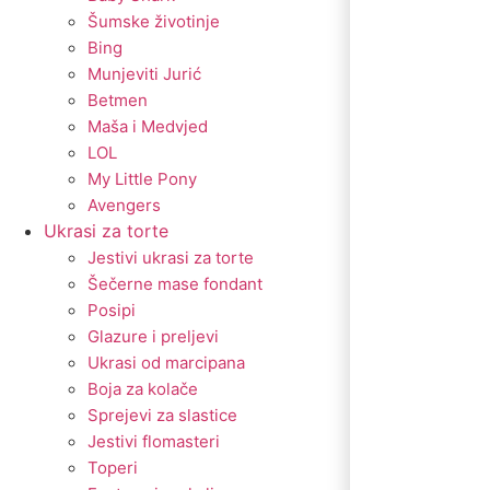
Šumske životinje
Bing
Munjeviti Jurić
Betmen
Maša i Medvjed
LOL
My Little Pony
Avengers
Ukrasi za torte
Jestivi ukrasi za torte
Šečerne mase fondant
Posipi
Glazure i preljevi
Ukrasi od marcipana
Boja za kolače
Sprejevi za slastice
Jestivi flomasteri
Toperi