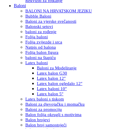
Rekviziti za fotkanje
Baloni
BALONI NA HRVATSKOM JEZIKU
Bubble Baloni
Baloni za vjerske svečanosti
Balonski setovi
baloni za rođenje
Folija baloni
Folija zvijezde i srca
Natpis od balona
Folija balon figura
baloni na štapiću
Latex baloni
Baloni za Modeliranje
Latex balon G30
Latex balon 12″
Latex balon ogledalo 12″
Latex baloni 10″
Latex balon 5″
Latex baloni s tiskom
Baloni za djevojačku i momačku
Baloni za promociju
Balon folija okrugli s motivima
Balon brojevi
Balon broj samostojeći