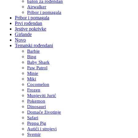
balon za rođendan
Airwalker
Pribor i pomagala
Pribor i pomagala
Prvi rođendan
Jestive pokrivke
Girlande
Novo
Tematski rođendani
Barbie
Bing
Baby Shark
Paw Patrol
Minie
Miki
Cocomelon
Frozen
Munjeviti Jurić
Pokemon
Dinosauri
Domaće životinje
Safari
Peppa Pig
Autići i strojevi
Svemir