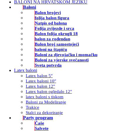
BALONI NA HRVATSKOM JEZIKU
Baloni
Balon brojevi
folija balon figura
Natpis od balona
Folija zvijezde i srca
Balon folija okrugli 18
balon za rođendan
Balon broj samostojeći
baloni na štapiću
Baloni za djevojačku i momačku
Baloni za vjerske svečanosti
Sveta potvrda
Latex baloni
Latex balon 5″
Latex baloni 10″
Latex balon 12″
Latex balon ogledalo 12″
latex baloni s tiskom
Baloni za Modeliranje
Trakice
Stalci za dekoriranje
Party program
Čaše
Salvete