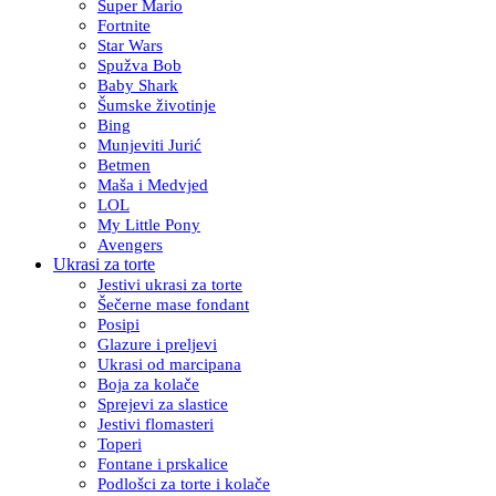
Super Mario
Fortnite
Star Wars
Spužva Bob
Baby Shark
Šumske životinje
Bing
Munjeviti Jurić
Betmen
Maša i Medvjed
LOL
My Little Pony
Avengers
Ukrasi za torte
Jestivi ukrasi za torte
Šečerne mase fondant
Posipi
Glazure i preljevi
Ukrasi od marcipana
Boja za kolače
Sprejevi za slastice
Jestivi flomasteri
Toperi
Fontane i prskalice
Podlošci za torte i kolače