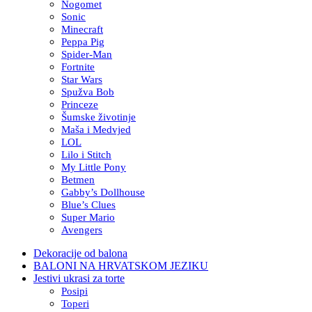
Nogomet
Sonic
Minecraft
Peppa Pig
Spider-Man
Fortnite
Star Wars
Spužva Bob
Princeze
Šumske životinje
Maša i Medvjed
LOL
Lilo i Stitch
My Little Pony
Betmen
Gabby’s Dollhouse
Blue’s Clues
Super Mario
Avengers
Dekoracije od balona
BALONI NA HRVATSKOM JEZIKU
Jestivi ukrasi za torte
Posipi
Toperi