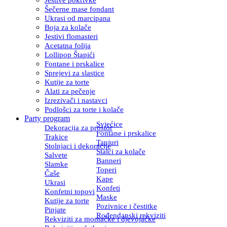
Šečerne mase fondant
Ukrasi od marcipana
Boja za kolače
Jestivi flomasteri
Acetatna folija
Lollipop Štapići
Fontane i prskalice
Sprejevi za slastice
Kutije za torte
Alati za pečenje
Izrezivači i nastavci
Podlošci za torte i kolače
Party program
Svjećice
Dekoracija za prostor
Fontane i prskalice
Trakice
Tanjuri
Stolnjaci i dekoracije
Stalci za kolače
Salvete
Banneri
Slamke
Toperi
Čaše
Kape
Ukrasi
Konfeti
Konfetni topovi
Maske
Kutije za torte
Pozivnice i čestitke
Pinjate
Rođendanski rekviziti
Rekviziti za momačke i djevojačke