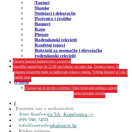
Tanjuri
Slamke
Stolnjaci i dekoracije
Pozivnice i čestitke
Banneri
Kape
Pinjate
Rođendanski rekviziti
Konfetni topovi
Rekviziti za momačke i djevojačke
rođendanski rekviziti
Plaćanje Internet bankarstvom i pouzećem
Narudžbe napravljene do 12:00 sati šaljemo isti radni dan, Dostava iznosi 5€
plaćanje pouzećem može se razlikovati ovisno o mjestu. Vrijeme dostave je 3 do 5
radnih dana.
O nama
Upoznaj nas ili posjeti u trgovini. Osim proizvoda nudimo i usluge
dekoriranja interijera i eksterija te najam popratne opreme
O nama
Kontakt
Posjetite nas u maloprodaji
Ante Starčevića 5A, Koprivnica ->
099 590 2450
info@partyshopbaloncic.hr
Radno vrijeme