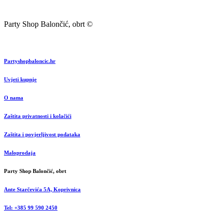
Party Shop Balončić, obrt ©
Partyshopbaloncic.hr
Uvjeti kupnje
O nama
Zaštita privatnosti i kolačići
Zaštita i povjerljivost podataka
Maloprodaja
Party Shop Balončić, obrt
Ante Starčevića 5A, Koprivnica
Tel: +385 99 590 2450