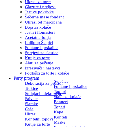
Ukrasi za torte
Glazure i preljevi
Jestive pokrivke
Šečerne mase fondant
Ukrasi od marcipana
Boja za kolače
Jestivi flomasteri
Acetatna folija
Lollipop Štapići
Fontane i prskalice
Sprejevi za slastice
Kutije za torte
Alati za pečenje
Izrezivači i nastavci
Podlošci za torte i kolače
Party program
Svjećice
Dekoracija za prostor
Fontane i prskalice
Trakice
Tanjuri
Stolnjaci i dekoracije
Stalci za kolače
Salvete
Banneri
Slamke
Toperi
Čaše
Kape
Ukrasi
Konfeti
Konfetni topovi
Maske
Kutije za torte