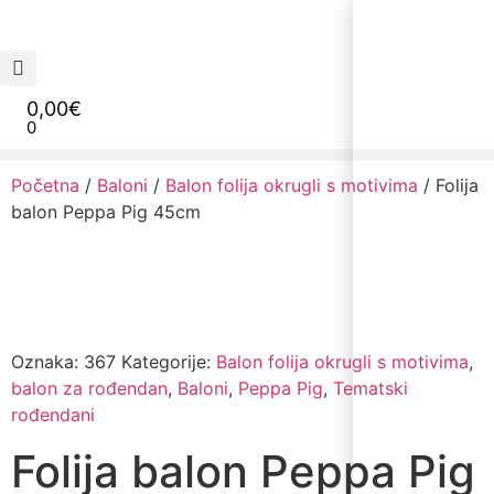
0,00
€
0
Narudžbe napravljene do 12:00 sati šaljemo isti radni dan, Dostava iznosi 5€ plaćanje pouzećem može se razlikovati ovisno o mjestu. Vrijeme dostave je 3 do 5 radnih dana.
Početna
/
Baloni
/
Balon folija okrugli s motivima
/ Folija
balon Peppa Pig 45cm
Oznaka:
367
Kategorije:
Balon folija okrugli s motivima
,
balon za rođendan
,
Baloni
,
Peppa Pig
,
Tematski
rođendani
Folija balon Peppa Pig