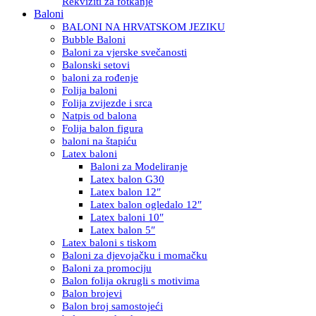
Rekviziti za fotkanje
Baloni
BALONI NA HRVATSKOM JEZIKU
Bubble Baloni
Baloni za vjerske svečanosti
Balonski setovi
baloni za rođenje
Folija baloni
Folija zvijezde i srca
Natpis od balona
Folija balon figura
baloni na štapiću
Latex baloni
Baloni za Modeliranje
Latex balon G30
Latex balon 12″
Latex balon ogledalo 12″
Latex baloni 10″
Latex balon 5″
Latex baloni s tiskom
Baloni za djevojačku i momačku
Baloni za promociju
Balon folija okrugli s motivima
Balon brojevi
Balon broj samostojeći