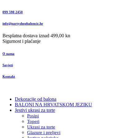
099 590 2450
info@partyshopbaloncic.hr
Besplatna dostava iznad 499,00 kn
Sigurnost i plaćanje
O nama
Savjeti
Kontakt
Dekoracije od balona
BALONI NA HRVATSKOM JEZIKU
Jestivi ukrasi za torte
Posipi
Toperi
Ukrasi za torte
Glazure i preljevi
Jestive pokrivke