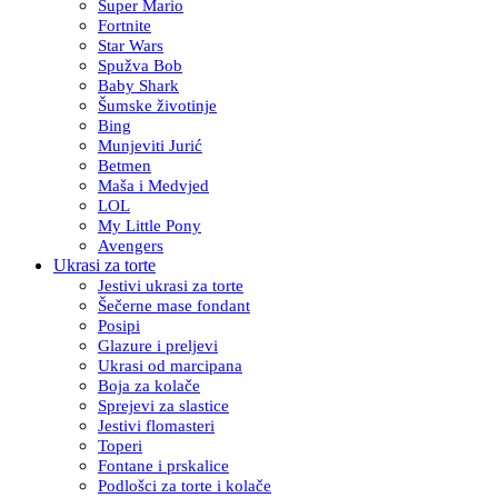
Super Mario
Fortnite
Star Wars
Spužva Bob
Baby Shark
Šumske životinje
Bing
Munjeviti Jurić
Betmen
Maša i Medvjed
LOL
My Little Pony
Avengers
Ukrasi za torte
Jestivi ukrasi za torte
Šečerne mase fondant
Posipi
Glazure i preljevi
Ukrasi od marcipana
Boja za kolače
Sprejevi za slastice
Jestivi flomasteri
Toperi
Fontane i prskalice
Podlošci za torte i kolače