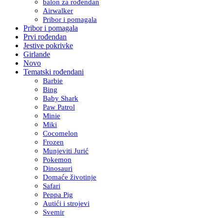
balon za rođendan
Airwalker
Pribor i pomagala
Pribor i pomagala
Prvi rođendan
Jestive pokrivke
Girlande
Novo
Tematski rođendani
Barbie
Bing
Baby Shark
Paw Patrol
Minie
Miki
Cocomelon
Frozen
Munjeviti Jurić
Pokemon
Dinosauri
Domaće životinje
Safari
Peppa Pig
Autići i strojevi
Svemir