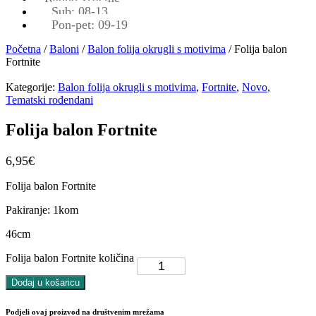
Sub: 08-13
Pon-pet: 09-19
Početna
/
Baloni
/
Balon folija okrugli s motivima
/ Folija balon
Fortnite
Kategorije:
Balon folija okrugli s motivima
,
Fortnite
,
Novo
,
Tematski rođendani
Folija balon Fortnite
6,95
€
Folija balon Fortnite
Pakiranje: 1kom
46cm
Folija balon Fortnite količina
Dodaj u košaricu
Podjeli ovaj proizvod na društvenim mrežama