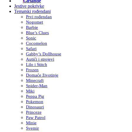
Girlande
Jestive pokrivke
Tematski rođendani
Prvi rođendan
Nogomet
Barbie
Blue’s Clues
Sonic
Cocomelon
Safari
Gabby’s Dollhouse
Autići i strojevi
Lilo i Stitch
Frozen
Domaće životinje
Minecraft
Spider-Man
Miki
Peppa Pig
Pokemon
Dinosauri
Princeze
Paw Patrol
Minie
Svemir