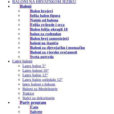
BALONI NA HRVATSKOM JEZIKU
Baloni
Balon brojevi
folija balon figura
Natpis od balona
Folija zvijezde i srca
Balon folija okrugli 18
balon za rođendan
Balon broj samostojeći
baloni na štapiću
Baloni za djevojačku i momačku
Baloni za vjerske svečanosti
Sveta potvrda
Latex baloni
Latex balon 5″
Latex baloni 10″
Latex balon 12″
Latex balon ogledalo 12″
latex baloni s tiskom
Baloni za Modeliranje
Trakice
Stalci za dekoriranje
Party program
Čaše
Salvete