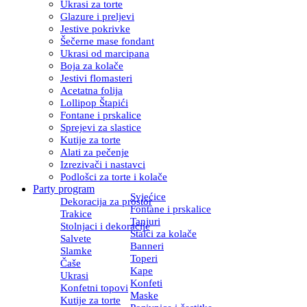
Ukrasi za torte
Glazure i preljevi
Jestive pokrivke
Šečerne mase fondant
Ukrasi od marcipana
Boja za kolače
Jestivi flomasteri
Acetatna folija
Lollipop Štapići
Fontane i prskalice
Sprejevi za slastice
Kutije za torte
Alati za pečenje
Izrezivači i nastavci
Podlošci za torte i kolače
Party program
Svjećice
Dekoracija za prostor
Fontane i prskalice
Trakice
Tanjuri
Stolnjaci i dekoracije
Stalci za kolače
Salvete
Banneri
Slamke
Toperi
Čaše
Kape
Ukrasi
Konfeti
Konfetni topovi
Maske
Kutije za torte