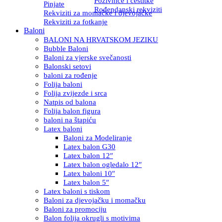
Pozivnice i čestitke
Pinjate
Rođendanski rekviziti
Rekviziti za momačke i djevojačke
Rekviziti za fotkanje
Baloni
BALONI NA HRVATSKOM JEZIKU
Bubble Baloni
Baloni za vjerske svečanosti
Balonski setovi
baloni za rođenje
Folija baloni
Folija zvijezde i srca
Natpis od balona
Folija balon figura
baloni na štapiću
Latex baloni
Baloni za Modeliranje
Latex balon G30
Latex balon 12″
Latex balon ogledalo 12″
Latex baloni 10″
Latex balon 5″
Latex baloni s tiskom
Baloni za djevojačku i momačku
Baloni za promociju
Balon folija okrugli s motivima