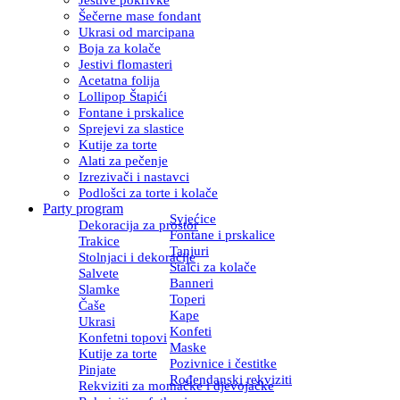
Šečerne mase fondant
Ukrasi od marcipana
Boja za kolače
Jestivi flomasteri
Acetatna folija
Lollipop Štapići
Fontane i prskalice
Sprejevi za slastice
Kutije za torte
Alati za pečenje
Izrezivači i nastavci
Podlošci za torte i kolače
Party program
Svjećice
Dekoracija za prostor
Fontane i prskalice
Trakice
Tanjuri
Stolnjaci i dekoracije
Stalci za kolače
Salvete
Banneri
Slamke
Toperi
Čaše
Kape
Ukrasi
Konfeti
Konfetni topovi
Maske
Kutije za torte
Pozivnice i čestitke
Pinjate
Rođendanski rekviziti
Rekviziti za momačke i djevojačke