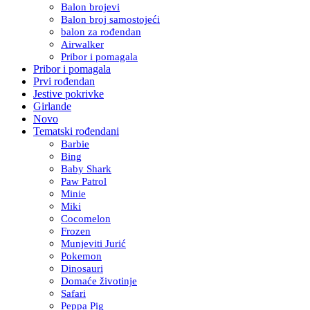
Balon brojevi
Balon broj samostojeći
balon za rođendan
Airwalker
Pribor i pomagala
Pribor i pomagala
Prvi rođendan
Jestive pokrivke
Girlande
Novo
Tematski rođendani
Barbie
Bing
Baby Shark
Paw Patrol
Minie
Miki
Cocomelon
Frozen
Munjeviti Jurić
Pokemon
Dinosauri
Domaće životinje
Safari
Peppa Pig