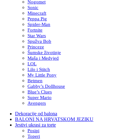
Nogomet
Sonic
Minecraft
Peppa Pig
Spider-Man
Fortnite
Star Wars
Spužva Bob
Princeze
Šumske životinje
Maša i Medvjed
LOL
Lilo i Stitch
My Little Pony
Betmen
Gabby’s Dollhouse
Blue’s Clues
Super Mario
Avengers
Dekoracije od balona
BALONI NA HRVATSKOM JEZIKU
Jestivi ukrasi za torte
Posipi
Toperi