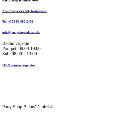
Party Shop Balončić, obrt
Ante Starčevića 5A, Koprivnica
Tel: +385 99 590 2450
info@partyshopbaloncic.hr
Radno vrijeme
Pon-pet: 09:00-19.00
Sub: 08:00 – 13:00
100% sigurna kupovina
Party Shop Balončić, obrt ©