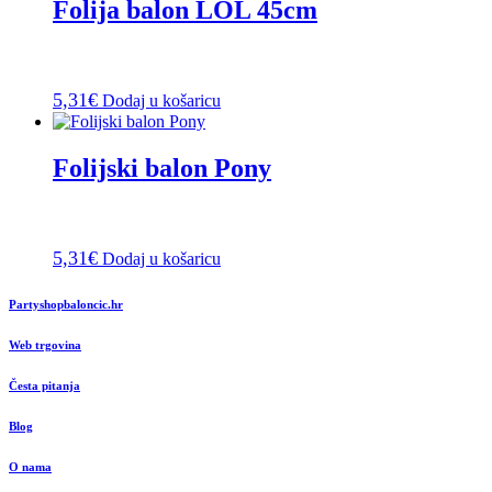
Folija balon LOL 45cm
5,31
€
Dodaj u košaricu
Folijski balon Pony
5,31
€
Dodaj u košaricu
Partyshopbaloncic.hr
Web trgovina
Česta pitanja
Blog
O nama