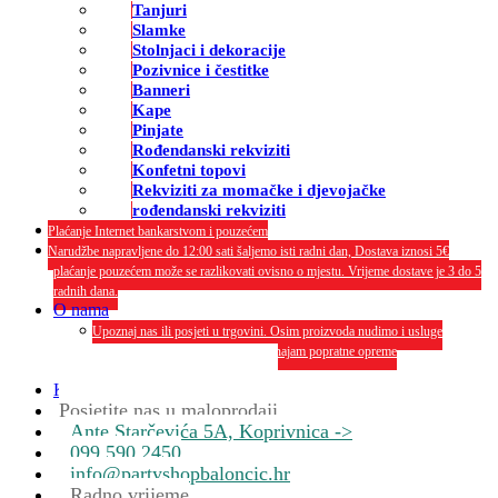
Tanjuri
Slamke
Stolnjaci i dekoracije
Pozivnice i čestitke
Banneri
Kape
Pinjate
Rođendanski rekviziti
Konfetni topovi
Rekviziti za momačke i djevojačke
rođendanski rekviziti
Plaćanje Internet bankarstvom i pouzećem
Narudžbe napravljene do 12:00 sati šaljemo isti radni dan, Dostava iznosi 5€
plaćanje pouzećem može se razlikovati ovisno o mjestu. Vrijeme dostave je 3 do 5
radnih dana.
O nama
Upoznaj nas ili posjeti u trgovini. Osim proizvoda nudimo i usluge
dekoriranja interijera i eksterija te najam popratne opreme
O nama
Kontakt
Posjetite nas u maloprodaji
Ante Starčevića 5A, Koprivnica ->
099 590 2450
info@partyshopbaloncic.hr
Radno vrijeme