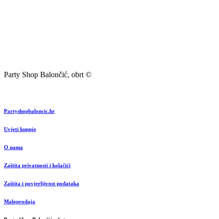
Party Shop Balončić, obrt ©
Partyshopbaloncic.hr
Uvjeti kupnje
O nama
Zaštita privatnosti i kolačići
Zaštita i povjerljivost podataka
Maloprodaja