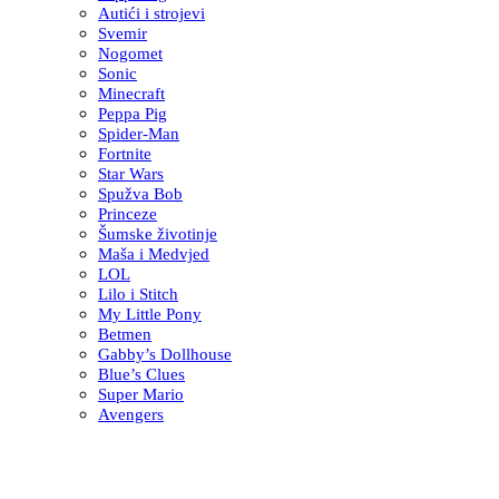
Autići i strojevi
Svemir
Nogomet
Sonic
Minecraft
Peppa Pig
Spider-Man
Fortnite
Star Wars
Spužva Bob
Princeze
Šumske životinje
Maša i Medvjed
LOL
Lilo i Stitch
My Little Pony
Betmen
Gabby’s Dollhouse
Blue’s Clues
Super Mario
Avengers