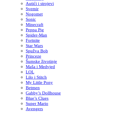
Autići i strojevi
Svemir
Nogomet
Sonic
Minecraft
Peppa Pig
Spider-Man
Fortnite
Star Wars
Spužva Bob
Princeze
Šumske životinje
Maša i Medvjed
LOL
Lilo i Stitch
My Little Pony
Betmen
Gabby’s Dollhouse
Blue’s Clues
Super Mario
Avengers