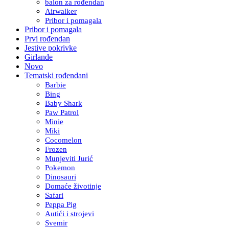
balon za rođendan
Airwalker
Pribor i pomagala
Pribor i pomagala
Prvi rođendan
Jestive pokrivke
Girlande
Novo
Tematski rođendani
Barbie
Bing
Baby Shark
Paw Patrol
Minie
Miki
Cocomelon
Frozen
Munjeviti Jurić
Pokemon
Dinosauri
Domaće životinje
Safari
Peppa Pig
Autići i strojevi
Svemir