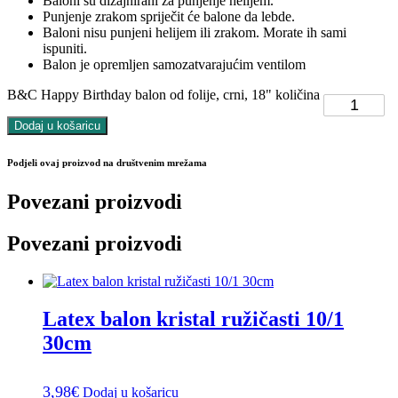
Baloni su dizajnirani za punjenje helijem.
Punjenje zrakom spriječit će balone da lebde.
Baloni nisu punjeni helijem ili zrakom. Morate ih sami
ispuniti.
Balon je opremljen samozatvarajućim ventilom
B&C Happy Birthday balon od folije, crni, 18" količina
Dodaj u košaricu
Podjeli ovaj proizvod na društvenim mrežama
Povezani proizvodi
Povezani proizvodi
Latex balon kristal ružičasti 10/1
30cm
3,98
€
Dodaj u košaricu