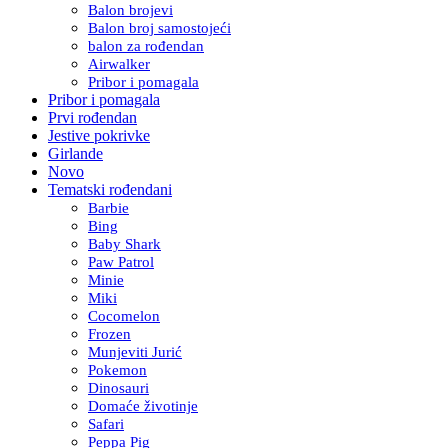
Balon brojevi
Balon broj samostojeći
balon za rođendan
Airwalker
Pribor i pomagala
Pribor i pomagala
Prvi rođendan
Jestive pokrivke
Girlande
Novo
Tematski rođendani
Barbie
Bing
Baby Shark
Paw Patrol
Minie
Miki
Cocomelon
Frozen
Munjeviti Jurić
Pokemon
Dinosauri
Domaće životinje
Safari
Peppa Pig