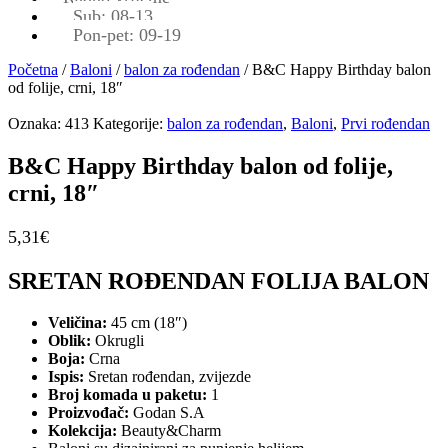
Sub: 08-13
Pon-pet: 09-19
Početna
/
Baloni
/
balon za rođendan
/ B&C Happy Birthday balon
od folije, crni, 18″
Oznaka:
413
Kategorije:
balon za rođendan
,
Baloni
,
Prvi rođendan
B&C Happy Birthday balon od folije,
crni, 18″
5,31
€
SRETAN ROĐENDAN FOLIJA BALON
Veličina:
45 cm (18″)
Oblik:
Okrugli
Boja:
Crna
Ispis:
Sretan rođendan, zvijezde
Broj komada u paketu:
1
Proizvođač:
Godan S.A
Kolekcija:
Beauty&Charm