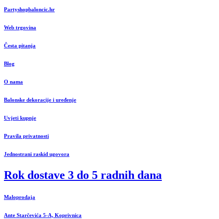
Partyshopbaloncic.hr
Web trgovina
Česta pitanja
Blog
O nama
Balonske dekoracije i uređenje
Uvjeti kupnje
Pravila privatnosti
Jednostrani raskid ugovora
Rok dostave 3 do 5 radnih dana
Maloprodaja
Ante Starčevića 5-A, Koprivnica