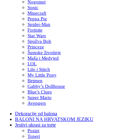
Nogomet
Sonic
Minecraft
Peppa Pig
Spider-Man
Fortnite
Star Wars
Spužva Bob
Princeze
Šumske životinje
Maša i Medvjed
LOL
Lilo i Stitch
My Little Pony
Betmen
Gabby’s Dollhouse
Blue’s Clues
Super Mario
Avengers
Dekoracije od balona
BALONI NA HRVATSKOM JEZIKU
Jestivi ukrasi za torte
Posipi
Toperi