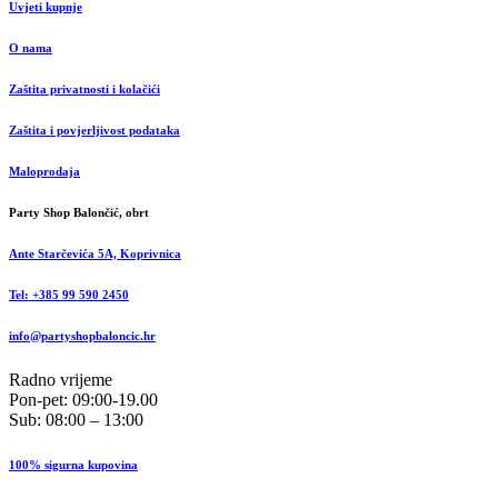
Uvjeti kupnje
O nama
Zaštita privatnosti i kolačići
Zaštita i povjerljivost podataka
Maloprodaja
Party Shop Balončić, obrt
Ante Starčevića 5A, Koprivnica
Tel: +385 99 590 2450
info@partyshopbaloncic.hr
Radno vrijeme
Pon-pet: 09:00-19.00
Sub: 08:00 – 13:00
100% sigurna kupovina