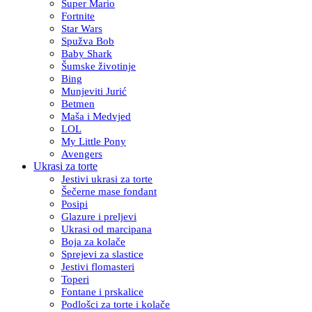
Super Mario
Fortnite
Star Wars
Spužva Bob
Baby Shark
Šumske životinje
Bing
Munjeviti Jurić
Betmen
Maša i Medvjed
LOL
My Little Pony
Avengers
Ukrasi za torte
Jestivi ukrasi za torte
Šečerne mase fondant
Posipi
Glazure i preljevi
Ukrasi od marcipana
Boja za kolače
Sprejevi za slastice
Jestivi flomasteri
Toperi
Fontane i prskalice
Podlošci za torte i kolače