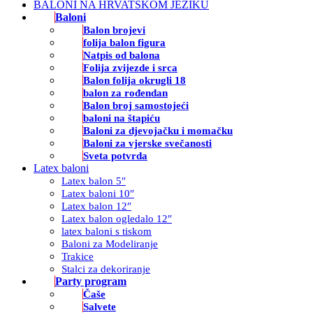
BALONI NA HRVATSKOM JEZIKU
Baloni
Balon brojevi
folija balon figura
Natpis od balona
Folija zvijezde i srca
Balon folija okrugli 18
balon za rođendan
Balon broj samostojeći
baloni na štapiću
Baloni za djevojačku i momačku
Baloni za vjerske svečanosti
Sveta potvrda
Latex baloni
Latex balon 5″
Latex baloni 10″
Latex balon 12″
Latex balon ogledalo 12″
latex baloni s tiskom
Baloni za Modeliranje
Trakice
Stalci za dekoriranje
Party program
Čaše
Salvete