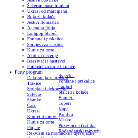
Šečerne mase fondant
Ukrasi od marcipana
Boja za kolače
Jestivi flomasteri
Acetatna folija
Lollipop Štapići
Fontane i prskalice
Sprejevi za slastice
Kutije za torte
Alati za pečenje
Izrezivači i nastavci
Podlošci za torte i kolače
Party program
Svjećice
Dekoracija za prostor
Fontane i prskalice
Trakice
Tanjuri
Stolnjaci i dekoracije
Stalci za kolače
Salvete
Banneri
Slamke
Toperi
Čaše
Kape
Ukrasi
Konfeti
Konfetni topovi
Maske
Kutije za torte
Pozivnice i čestitke
Pinjate
Rođendanski rekviziti
Rekviziti za momačke i djevojačke