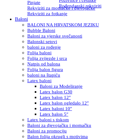
Pozivnice i čestitke
Pinjate
Rođendanski rekviziti
Rekviziti za momačke i djevojačke
Rekviziti za fotkanje
Baloni
BALONI NA HRVATSKOM JEZIKU
Bubble Baloni
Baloni za vjerske svečanosti
Balonski setovi
baloni za rođenje
Folija baloni
Folija zvijezde i srca
Natpis od balona
Folija balon figura
baloni na štapiću
Latex baloni
Baloni za Modeliranje
Latex balon G30
Latex balon 12″
Latex balon ogledalo 12″
Latex baloni 10″
Latex balon 5″
Latex baloni s tiskom
Baloni za djevojačku i momačku
Baloni za promociju
Balon folija okrugli s motivima