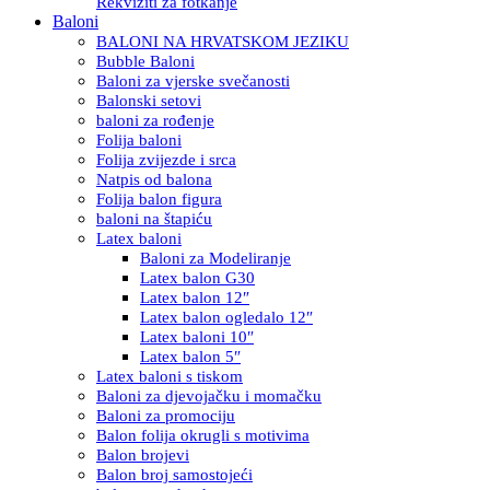
Rekviziti za fotkanje
Baloni
BALONI NA HRVATSKOM JEZIKU
Bubble Baloni
Baloni za vjerske svečanosti
Balonski setovi
baloni za rođenje
Folija baloni
Folija zvijezde i srca
Natpis od balona
Folija balon figura
baloni na štapiću
Latex baloni
Baloni za Modeliranje
Latex balon G30
Latex balon 12″
Latex balon ogledalo 12″
Latex baloni 10″
Latex balon 5″
Latex baloni s tiskom
Baloni za djevojačku i momačku
Baloni za promociju
Balon folija okrugli s motivima
Balon brojevi
Balon broj samostojeći