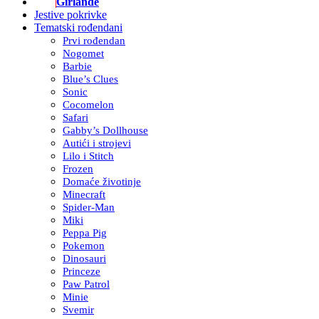
Girlande
Jestive pokrivke
Tematski rođendani
Prvi rođendan
Nogomet
Barbie
Blue’s Clues
Sonic
Cocomelon
Safari
Gabby’s Dollhouse
Autići i strojevi
Lilo i Stitch
Frozen
Domaće životinje
Minecraft
Spider-Man
Miki
Peppa Pig
Pokemon
Dinosauri
Princeze
Paw Patrol
Minie
Svemir