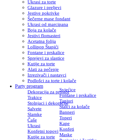
Ukrasi za torte
Glazure i preljevi
Jestive pokrivke
Šečerne mase fondant
Ukrasi od marcipana
Boja za kolače
Jestivi flomasteri
Acetatna folija
Lollipop Štapići
Fontane i prskalice
Sprejevi za slastice
Kutije za torte
Alati za pečenje
Izrezivači i nastavci
Podlošci za torte i kolače
Party program
Svjećice
Dekoracija za prostor
Fontane i prskalice
Trakice
Tanjuri
Stolnjaci i dekoracije
Stalci za kolače
Salvete
Banneri
Slamke
Toperi
Čaše
Kape
Ukrasi
Konfeti
Konfetni topovi
Maske
Kutije za torte