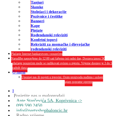
Tanjuri
Slamke
Stolnjaci i dekoracije
Pozivnice i čestitke
Banneri
Kape
Pinjate
Rođendanski rekviziti
Konfetni topovi
Rekviziti za momačke i djevojačke
rođendanski rekviziti
Plaćanje Internet bankarstvom i pouzećem
Narudžbe napravljene do 12:00 sati šaljemo isti radni dan, Dostava iznosi 5€
plaćanje pouzećem može se razlikovati ovisno o mjestu. Vrijeme dostave je 3 do 5
radnih dana.
O nama
Upoznaj nas ili posjeti u trgovini. Osim proizvoda nudimo i usluge
dekoriranja interijera i eksterija te najam popratne opreme
O nama
Kontakt
Posjetite nas u maloprodaji
Ante Starčevića 5A, Koprivnica ->
099 590 2450
info@partyshopbaloncic.hr
Radno vrijeme