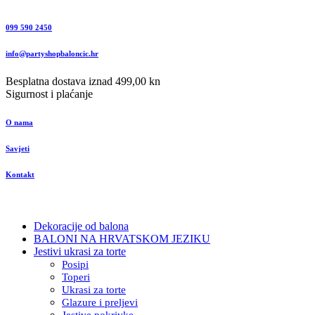
099 590 2450
info@partyshopbaloncic.hr
Besplatna dostava iznad 499,00 kn
Sigurnost i plaćanje
O nama
Savjeti
Kontakt
Dekoracije od balona
BALONI NA HRVATSKOM JEZIKU
Jestivi ukrasi za torte
Posipi
Toperi
Ukrasi za torte
Glazure i preljevi
Jestive pokrivke