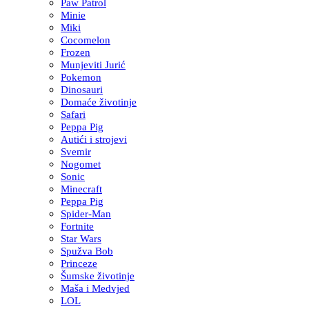
Paw Patrol
Minie
Miki
Cocomelon
Frozen
Munjeviti Jurić
Pokemon
Dinosauri
Domaće životinje
Safari
Peppa Pig
Autići i strojevi
Svemir
Nogomet
Sonic
Minecraft
Peppa Pig
Spider-Man
Fortnite
Star Wars
Spužva Bob
Princeze
Šumske životinje
Maša i Medvjed
LOL