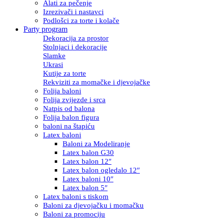
Alati za pečenje
Izrezivači i nastavci
Podlošci za torte i kolače
Party program
Dekoracija za prostor
Stolnjaci i dekoracije
Slamke
Ukrasi
Kutije za torte
Rekviziti za momačke i djevojačke
Folija baloni
Folija zvijezde i srca
Natpis od balona
Folija balon figura
baloni na štapiću
Latex baloni
Baloni za Modeliranje
Latex balon G30
Latex balon 12″
Latex balon ogledalo 12″
Latex baloni 10″
Latex balon 5″
Latex baloni s tiskom
Baloni za djevojačku i momačku
Baloni za promociju