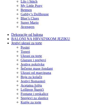
Lilo i Stitch
My Little Pony
Betmen
Gabby’s Dollhouse
Blue’s Clues
Super Mario
Avengers
Dekoracije od balona
BALONI NA HRVATSKOM JEZIKU
Jestivi ukrasi za torte
Posipi
Toperi
Ukrasi za torte
Glazure i preljevi
Jestive pokrivke
Šečerne mase fondant
Ukrasi od marcipana
Boja za kolače
Jestivi flomasteri
Acetatna folija
Lollipop Štapići
Fontane i prskalice
Sprejevi za slastice
Kutije za torte