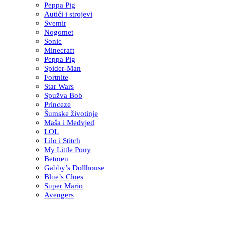
Peppa Pig
Autići i strojevi
Svemir
Nogomet
Sonic
Minecraft
Peppa Pig
Spider-Man
Fortnite
Star Wars
Spužva Bob
Princeze
Šumske životinje
Maša i Medvjed
LOL
Lilo i Stitch
My Little Pony
Betmen
Gabby’s Dollhouse
Blue’s Clues
Super Mario
Avengers