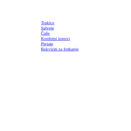
Trakice
Salvete
Čaše
Konfetni topovi
Pinjate
Rekviziti za fotkanje