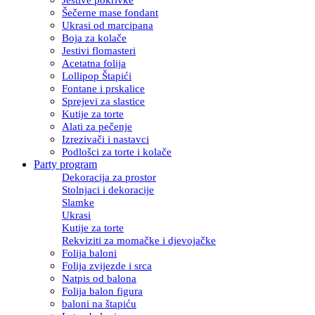
Šečerne mase fondant
Ukrasi od marcipana
Boja za kolače
Jestivi flomasteri
Acetatna folija
Lollipop Štapići
Fontane i prskalice
Sprejevi za slastice
Kutije za torte
Alati za pečenje
Izrezivači i nastavci
Podlošci za torte i kolače
Party program
Dekoracija za prostor
Stolnjaci i dekoracije
Slamke
Ukrasi
Kutije za torte
Rekviziti za momačke i djevojačke
Folija baloni
Folija zvijezde i srca
Natpis od balona
Folija balon figura
baloni na štapiću