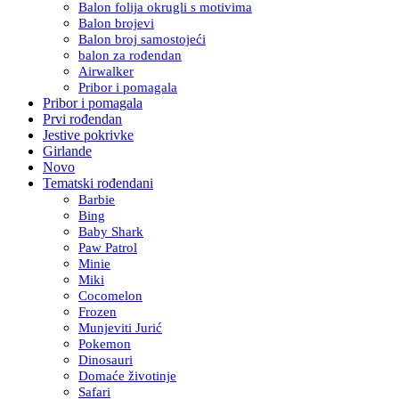
Balon folija okrugli s motivima
Balon brojevi
Balon broj samostojeći
balon za rođendan
Airwalker
Pribor i pomagala
Pribor i pomagala
Prvi rođendan
Jestive pokrivke
Girlande
Novo
Tematski rođendani
Barbie
Bing
Baby Shark
Paw Patrol
Minie
Miki
Cocomelon
Frozen
Munjeviti Jurić
Pokemon
Dinosauri
Domaće životinje
Safari