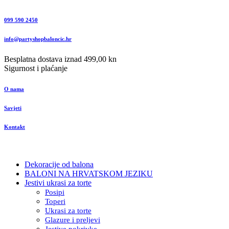
099 590 2450
info@partyshopbaloncic.hr
Besplatna dostava iznad 499,00 kn
Sigurnost i plaćanje
O nama
Savjeti
Kontakt
Dekoracije od balona
BALONI NA HRVATSKOM JEZIKU
Jestivi ukrasi za torte
Posipi
Toperi
Ukrasi za torte
Glazure i preljevi
Jestive pokrivke