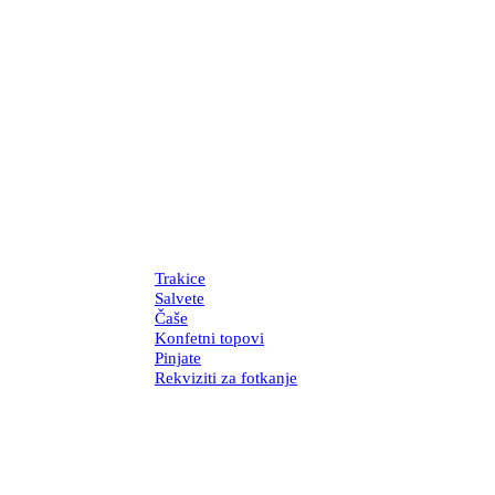
Trakice
Salvete
Čaše
Konfetni topovi
Pinjate
Rekviziti za fotkanje