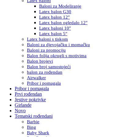
Latex baloni
Baloni za Modeliranje
Latex balon G30
Latex balon 12″
Latex balon ogledalo 12″
Latex baloni 10″
Latex balon 5″
Latex baloni s tiskom
Baloni za djevojačku i momačku
Baloni za promociju
Balon folija okrugli s motivima
Balon brojevi
Balon broj samostojeći
balon za rođendan
Airwalker
Pribor i pomagala
Pribor i pomagala
Prvi rođendan
Jestive pokrivke
Girlande
Novo
Tematski rođendani
Barbie
Bing
Baby Shark