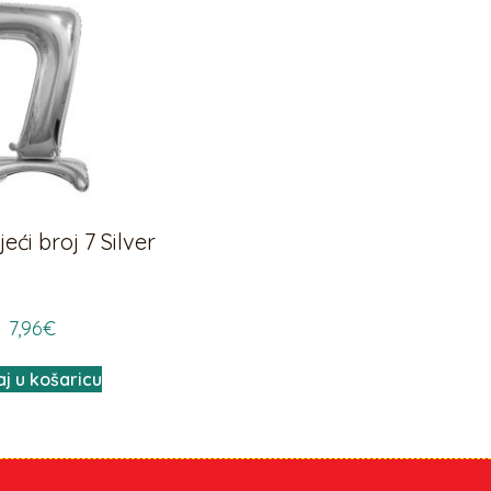
ći broj 7 Silver
7,96
€
j u košaricu