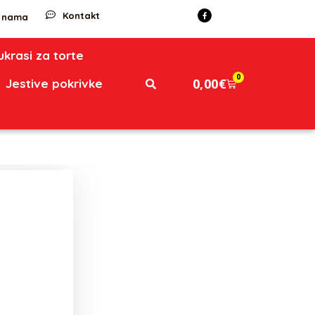
Kontakt
 nama
 ukrasi za torte
0
0,00
€
Jestive pokrivke