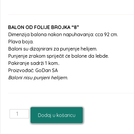
BALON OD FOLIJE BROJKA “8”
Dimenzija balona nakon napuhavanja: cca 92 cm.
Plava boja.
Baloni su dizajnirani za punjenje helijem.
Punjenje zrakom spriječit će balone da lebde.
Pakiranje sadrži 1 kom..
Proizvođač: GoDan SA
Baloni nisu punjeni helijem.
Dodaj u košaricu