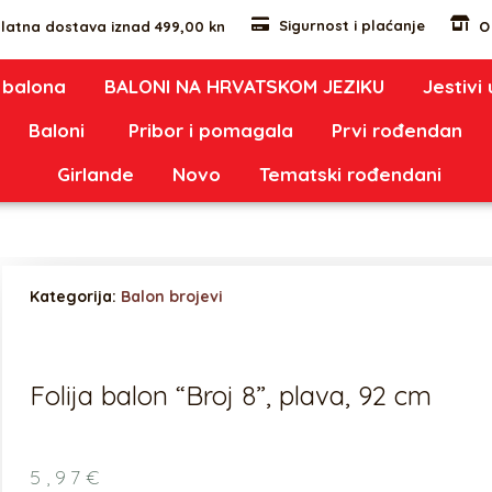
Sigurnost i plaćanje
latna dostava iznad 499,00 kn
O
 balona
BALONI NA HRVATSKOM JEZIKU
Jestivi
Baloni
Pribor i pomagala
Prvi rođendan
Girlande
Novo
Tematski rođendani
Kategorija:
Balon brojevi
Folija balon “Broj 8”, plava, 92 cm
5,97
€