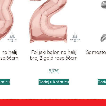
 na helij
Folijski balon na helij
Samostoje
rose 66cm
broj 2 gold rose 66cm
5,97
€
šaricu
Dodaj u košaricu
Doda