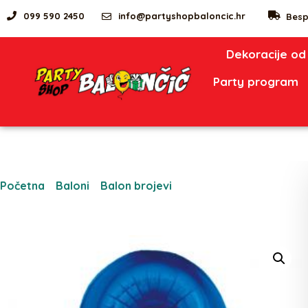
099 590 2450
info@partyshopbaloncic.hr
Besp
Dekoracije od
Party program
Početna
/
Baloni
/
Balon brojevi
/ Folija balon “Broj 8”,
plava, 92 cm