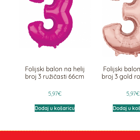
Folijski balon na helij
Folijski balon
broj 3 ružičasti 66cm
broj 3 gold 
5,97
€
5,97
€
Dodaj u košaricu
Dodaj u ko