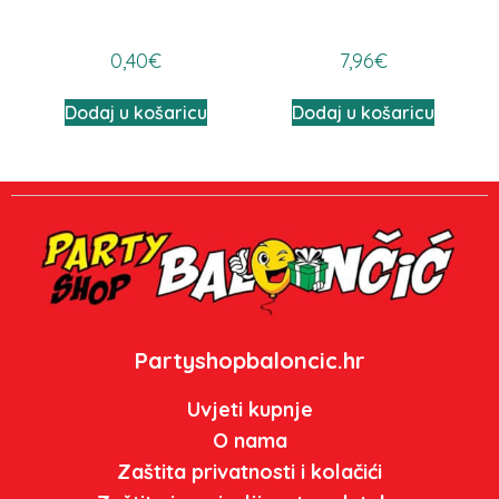
0,40
€
7,96
€
Dodaj u košaricu
Dodaj u košaricu
Partyshopbaloncic.hr
Uvjeti kupnje
O nama
Zaštita privatnosti i kolačići