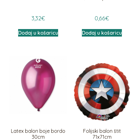
3,32
€
0,66
€
Dodaj u košaricu
Dodaj u košaricu
Latex balon boje bordo
Folijski balon štit
30cm
71x71cm