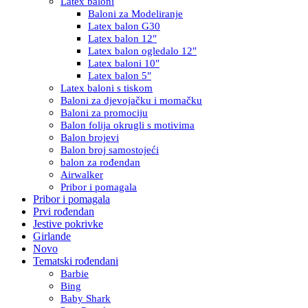
Latex baloni
Baloni za Modeliranje
Latex balon G30
Latex balon 12″
Latex balon ogledalo 12″
Latex baloni 10″
Latex balon 5″
Latex baloni s tiskom
Baloni za djevojačku i momačku
Baloni za promociju
Balon folija okrugli s motivima
Balon brojevi
Balon broj samostojeći
balon za rođendan
Airwalker
Pribor i pomagala
Pribor i pomagala
Prvi rođendan
Jestive pokrivke
Girlande
Novo
Tematski rođendani
Barbie
Bing
Baby Shark