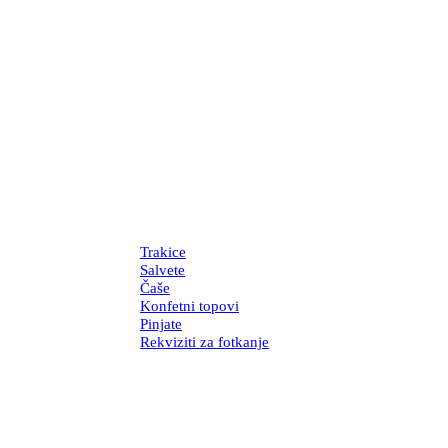
Trakice
Salvete
Čaše
Konfetni topovi
Pinjate
Rekviziti za fotkanje