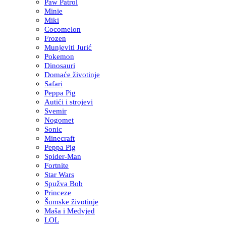
Paw Patrol
Minie
Miki
Cocomelon
Frozen
Munjeviti Jurić
Pokemon
Dinosauri
Domaće životinje
Safari
Peppa Pig
Autići i strojevi
Svemir
Nogomet
Sonic
Minecraft
Peppa Pig
Spider-Man
Fortnite
Star Wars
Spužva Bob
Princeze
Šumske životinje
Maša i Medvjed
LOL