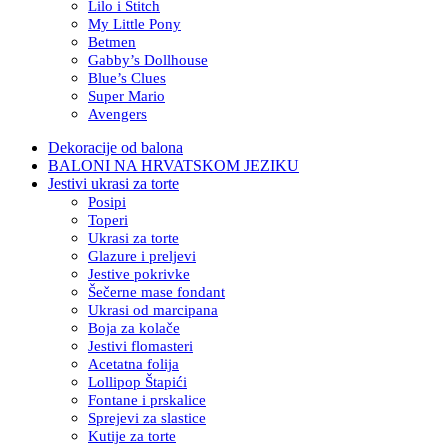
Lilo i Stitch
My Little Pony
Betmen
Gabby’s Dollhouse
Blue’s Clues
Super Mario
Avengers
Dekoracije od balona
BALONI NA HRVATSKOM JEZIKU
Jestivi ukrasi za torte
Posipi
Toperi
Ukrasi za torte
Glazure i preljevi
Jestive pokrivke
Šečerne mase fondant
Ukrasi od marcipana
Boja za kolače
Jestivi flomasteri
Acetatna folija
Lollipop Štapići
Fontane i prskalice
Sprejevi za slastice
Kutije za torte