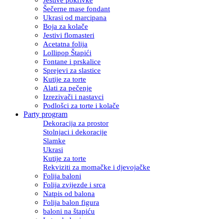
Šečerne mase fondant
Ukrasi od marcipana
Boja za kolače
Jestivi flomasteri
Acetatna folija
Lollipop Štapići
Fontane i prskalice
Sprejevi za slastice
Kutije za torte
Alati za pečenje
Izrezivači i nastavci
Podlošci za torte i kolače
Party program
Dekoracija za prostor
Stolnjaci i dekoracije
Slamke
Ukrasi
Kutije za torte
Rekviziti za momačke i djevojačke
Folija baloni
Folija zvijezde i srca
Natpis od balona
Folija balon figura
baloni na štapiću