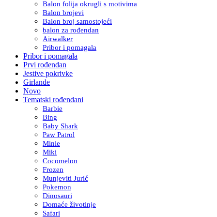
Balon folija okrugli s motivima
Balon brojevi
Balon broj samostojeći
balon za rođendan
Airwalker
Pribor i pomagala
Pribor i pomagala
Prvi rođendan
Jestive pokrivke
Girlande
Novo
Tematski rođendani
Barbie
Bing
Baby Shark
Paw Patrol
Minie
Miki
Cocomelon
Frozen
Munjeviti Jurić
Pokemon
Dinosauri
Domaće životinje
Safari