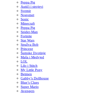
Peppa Pig
Autići i strojevi
Svemir
Nogomet
Sonic
Minecraft
Peppa Pig
Spider-Man
Fortnite
Star Wars
Spužva Bob
Princeze
Šumske životinje
Maša i Medvjed
LOL
Lilo i Stitch
My Little Pony
Betmen
Gabby’s Dollhouse
Blue’s Clues
Super Mario
Avengers