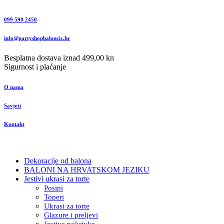
099 590 2450
info@partyshopbaloncic.hr
Besplatna dostava iznad 499,00 kn
Sigurnost i plaćanje
O nama
Savjeti
Kontakt
Dekoracije od balona
BALONI NA HRVATSKOM JEZIKU
Jestivi ukrasi za torte
Posipi
Toperi
Ukrasi za torte
Glazure i preljevi
Jestive pokrivke