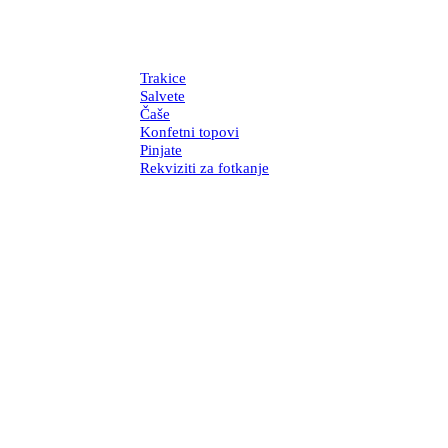
Trakice
Salvete
Čaše
Konfetni topovi
Pinjate
Rekviziti za fotkanje