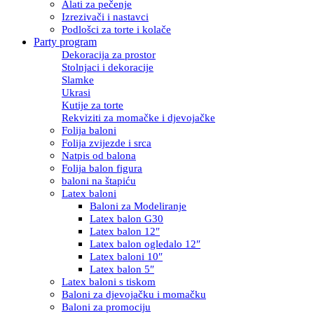
Alati za pečenje
Izrezivači i nastavci
Podlošci za torte i kolače
Party program
Dekoracija za prostor
Stolnjaci i dekoracije
Slamke
Ukrasi
Kutije za torte
Rekviziti za momačke i djevojačke
Folija baloni
Folija zvijezde i srca
Natpis od balona
Folija balon figura
baloni na štapiću
Latex baloni
Baloni za Modeliranje
Latex balon G30
Latex balon 12″
Latex balon ogledalo 12″
Latex baloni 10″
Latex balon 5″
Latex baloni s tiskom
Baloni za djevojačku i momačku
Baloni za promociju