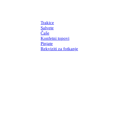
Trakice
Salvete
Čaše
Konfetni topovi
Pinjate
Rekviziti za fotkanje