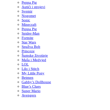
Peppa Pig
Autići i strojevi
Svemir
Nogomet
Sonic
Minecraft
Peppa Pig
Spider-Man
Fortnite
Star Wars
Spužva Bob
Princeze
Šumske životinje
Maša i Medvjed
LOL
Lilo i Stitch
My Little Pony
Betmen
Gabby’s Dollhouse
Blue’s Clues
Super Mario
Avengers