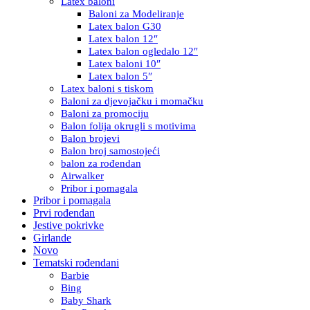
Latex baloni
Baloni za Modeliranje
Latex balon G30
Latex balon 12″
Latex balon ogledalo 12″
Latex baloni 10″
Latex balon 5″
Latex baloni s tiskom
Baloni za djevojačku i momačku
Baloni za promociju
Balon folija okrugli s motivima
Balon brojevi
Balon broj samostojeći
balon za rođendan
Airwalker
Pribor i pomagala
Pribor i pomagala
Prvi rođendan
Jestive pokrivke
Girlande
Novo
Tematski rođendani
Barbie
Bing
Baby Shark