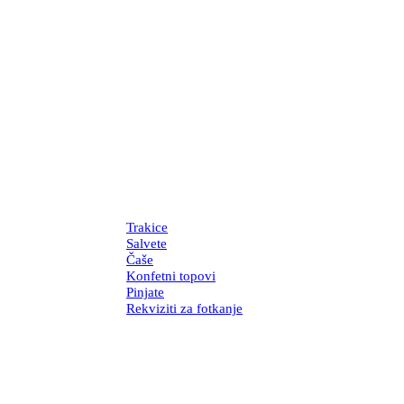
Trakice
Salvete
Čaše
Konfetni topovi
Pinjate
Rekviziti za fotkanje