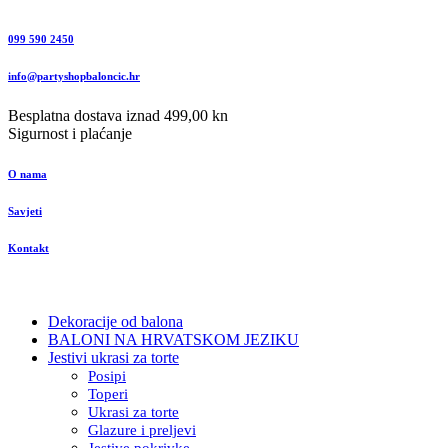
099 590 2450
info@partyshopbaloncic.hr
Besplatna dostava iznad 499,00 kn
Sigurnost i plaćanje
O nama
Savjeti
Kontakt
Dekoracije od balona
BALONI NA HRVATSKOM JEZIKU
Jestivi ukrasi za torte
Posipi
Toperi
Ukrasi za torte
Glazure i preljevi
Jestive pokrivke