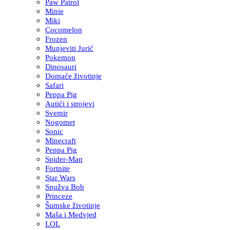
Paw Patrol
Minie
Miki
Cocomelon
Frozen
Munjeviti Jurić
Pokemon
Dinosauri
Domaće životinje
Safari
Peppa Pig
Autići i strojevi
Svemir
Nogomet
Sonic
Minecraft
Peppa Pig
Spider-Man
Fortnite
Star Wars
Spužva Bob
Princeze
Šumske životinje
Maša i Medvjed
LOL