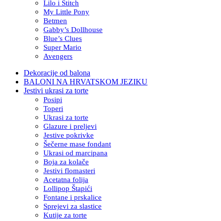
Lilo i Stitch
My Little Pony
Betmen
Gabby’s Dollhouse
Blue’s Clues
Super Mario
Avengers
Dekoracije od balona
BALONI NA HRVATSKOM JEZIKU
Jestivi ukrasi za torte
Posipi
Toperi
Ukrasi za torte
Glazure i preljevi
Jestive pokrivke
Šečerne mase fondant
Ukrasi od marcipana
Boja za kolače
Jestivi flomasteri
Acetatna folija
Lollipop Štapići
Fontane i prskalice
Sprejevi za slastice
Kutije za torte