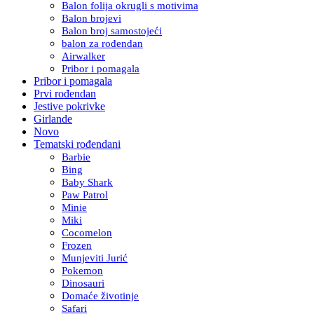
Balon folija okrugli s motivima
Balon brojevi
Balon broj samostojeći
balon za rođendan
Airwalker
Pribor i pomagala
Pribor i pomagala
Prvi rođendan
Jestive pokrivke
Girlande
Novo
Tematski rođendani
Barbie
Bing
Baby Shark
Paw Patrol
Minie
Miki
Cocomelon
Frozen
Munjeviti Jurić
Pokemon
Dinosauri
Domaće životinje
Safari