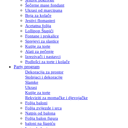
Šečerne mase fondant
Ukrasi od marcipana
Boja za kolače
Jestivi flomasteri
Acetatna folija
Lollipop Štapići
Fontane i prskalice
Sprejevi za slastice
Kutije za torte
Alati za pečenje
Izrezivači i nastavci
Podlošci za torte i kolače
Party program
Dekoracija za prostor
Stolnjaci i dekoracije
Slamke
Ukrasi
Kutije za torte
Rekviziti za momačke i djevojačke
Folija baloni
Folija zvijezde i srca
Natpis od balona
Folija balon figura
baloni na štapiću