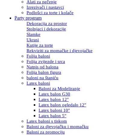
Alati za pečenje
Izrezivači i nastavci
Podlošci za torte i kolače
Party program
Dekoracija za prostor
Stolnjaci i dekoracije
Slamke
Ukrasi
Kutije za torte
Rekviziti za momačke i djevojačke
Folija baloni
Folija zvijezde i srca
Natpis od balona
Folija balon figura
baloni na štapiću
Latex baloni
Baloni za Modeliranje
Latex balon G30
Latex balon 12″
Latex balon ogledalo 12″
Latex baloni 10″
Latex balon 5″
Latex baloni s tiskom
Baloni za djevojačku i momačku
Baloni za promociju