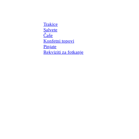
Trakice
Salvete
Čaše
Konfetni topovi
Pinjate
Rekviziti za fotkanje