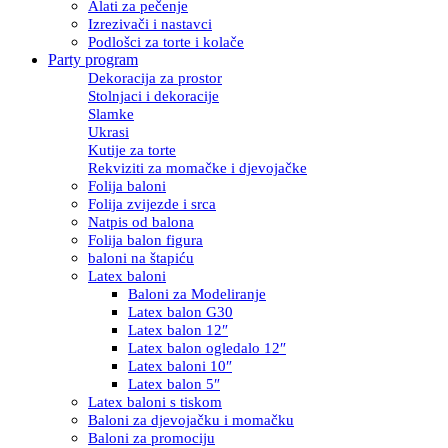
Alati za pečenje
Izrezivači i nastavci
Podlošci za torte i kolače
Party program
Dekoracija za prostor
Stolnjaci i dekoracije
Slamke
Ukrasi
Kutije za torte
Rekviziti za momačke i djevojačke
Folija baloni
Folija zvijezde i srca
Natpis od balona
Folija balon figura
baloni na štapiću
Latex baloni
Baloni za Modeliranje
Latex balon G30
Latex balon 12″
Latex balon ogledalo 12″
Latex baloni 10″
Latex balon 5″
Latex baloni s tiskom
Baloni za djevojačku i momačku
Baloni za promociju