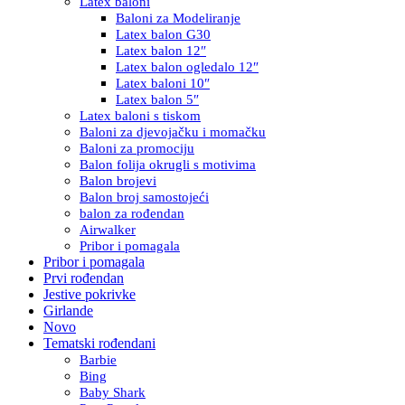
Latex baloni
Baloni za Modeliranje
Latex balon G30
Latex balon 12″
Latex balon ogledalo 12″
Latex baloni 10″
Latex balon 5″
Latex baloni s tiskom
Baloni za djevojačku i momačku
Baloni za promociju
Balon folija okrugli s motivima
Balon brojevi
Balon broj samostojeći
balon za rođendan
Airwalker
Pribor i pomagala
Pribor i pomagala
Prvi rođendan
Jestive pokrivke
Girlande
Novo
Tematski rođendani
Barbie
Bing
Baby Shark