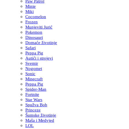
Paw Patrol
Minie
Miki
Cocomelon
Frozen
Munjeviti Jurić
Pokemon
Dinosauri
Domaće životinje
Safari
Peppa Pig
Autići i strojevi
Svemir
Nogomet
Sonic
Minecraft
Peppa Pig
Spider-Man
Fortnite
Star Wars
Spužva Bob
Princeze
Šumske životinje
Maša i Medvjed
LOL