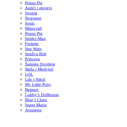
Peppa Pig
Autići i strojevi
Svemir
Nogomet
Sonic
Minecraft
Peppa Pig
Spider-Man
Fortnite
Star Wars
Spužva Bob
Princeze
Šumske životinje
Maša i Medvjed
LOL
Lilo i Stitch
My Little Pony
Betmen
Gabby’s Dollhouse
Blue’s Clues
Super Mario
Avengers