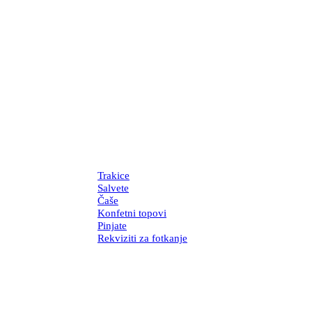
Trakice
Salvete
Čaše
Konfetni topovi
Pinjate
Rekviziti za fotkanje