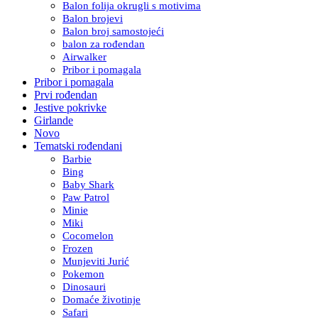
Balon folija okrugli s motivima
Balon brojevi
Balon broj samostojeći
balon za rođendan
Airwalker
Pribor i pomagala
Pribor i pomagala
Prvi rođendan
Jestive pokrivke
Girlande
Novo
Tematski rođendani
Barbie
Bing
Baby Shark
Paw Patrol
Minie
Miki
Cocomelon
Frozen
Munjeviti Jurić
Pokemon
Dinosauri
Domaće životinje
Safari