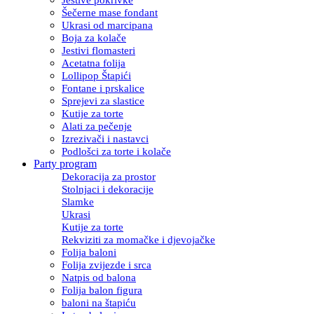
Šečerne mase fondant
Ukrasi od marcipana
Boja za kolače
Jestivi flomasteri
Acetatna folija
Lollipop Štapići
Fontane i prskalice
Sprejevi za slastice
Kutije za torte
Alati za pečenje
Izrezivači i nastavci
Podlošci za torte i kolače
Party program
Dekoracija za prostor
Stolnjaci i dekoracije
Slamke
Ukrasi
Kutije za torte
Rekviziti za momačke i djevojačke
Folija baloni
Folija zvijezde i srca
Natpis od balona
Folija balon figura
baloni na štapiću