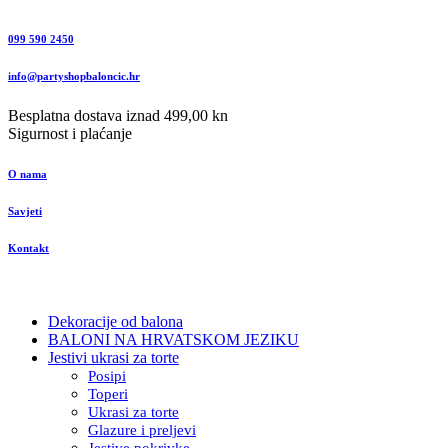
099 590 2450
info@partyshopbaloncic.hr
Besplatna dostava iznad 499,00 kn
Sigurnost i plaćanje
O nama
Savjeti
Kontakt
Dekoracije od balona
BALONI NA HRVATSKOM JEZIKU
Jestivi ukrasi za torte
Posipi
Toperi
Ukrasi za torte
Glazure i preljevi
Jestive pokrivke