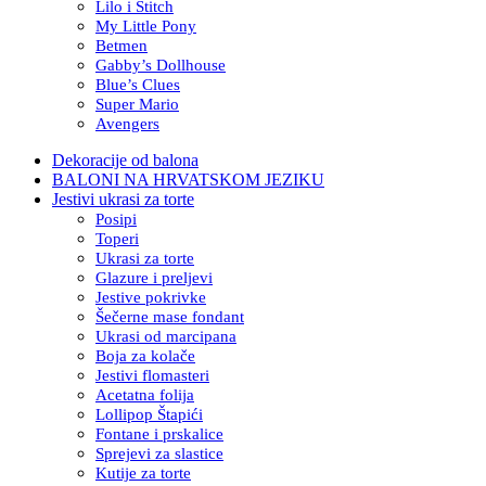
Lilo i Stitch
My Little Pony
Betmen
Gabby’s Dollhouse
Blue’s Clues
Super Mario
Avengers
Dekoracije od balona
BALONI NA HRVATSKOM JEZIKU
Jestivi ukrasi za torte
Posipi
Toperi
Ukrasi za torte
Glazure i preljevi
Jestive pokrivke
Šečerne mase fondant
Ukrasi od marcipana
Boja za kolače
Jestivi flomasteri
Acetatna folija
Lollipop Štapići
Fontane i prskalice
Sprejevi za slastice
Kutije za torte