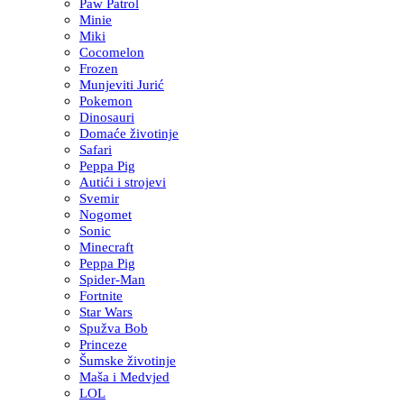
Paw Patrol
Minie
Miki
Cocomelon
Frozen
Munjeviti Jurić
Pokemon
Dinosauri
Domaće životinje
Safari
Peppa Pig
Autići i strojevi
Svemir
Nogomet
Sonic
Minecraft
Peppa Pig
Spider-Man
Fortnite
Star Wars
Spužva Bob
Princeze
Šumske životinje
Maša i Medvjed
LOL