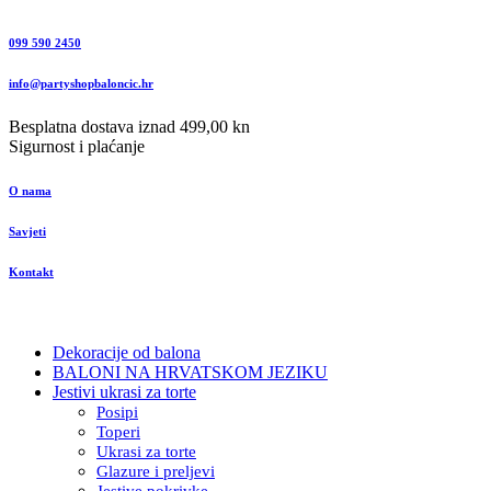
099 590 2450
info@partyshopbaloncic.hr
Besplatna dostava iznad 499,00 kn
Sigurnost i plaćanje
O nama
Savjeti
Kontakt
Dekoracije od balona
BALONI NA HRVATSKOM JEZIKU
Jestivi ukrasi za torte
Posipi
Toperi
Ukrasi za torte
Glazure i preljevi
Jestive pokrivke