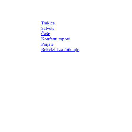
Trakice
Salvete
Čaše
Konfetni topovi
Pinjate
Rekviziti za fotkanje