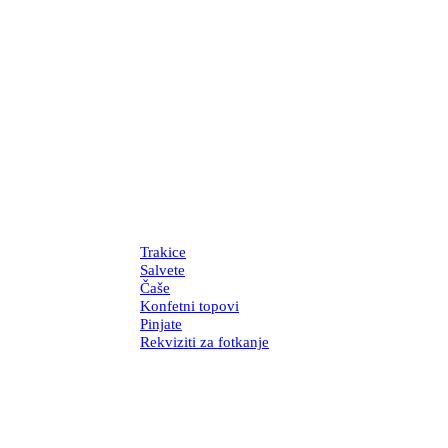
Trakice
Salvete
Čaše
Konfetni topovi
Pinjate
Rekviziti za fotkanje