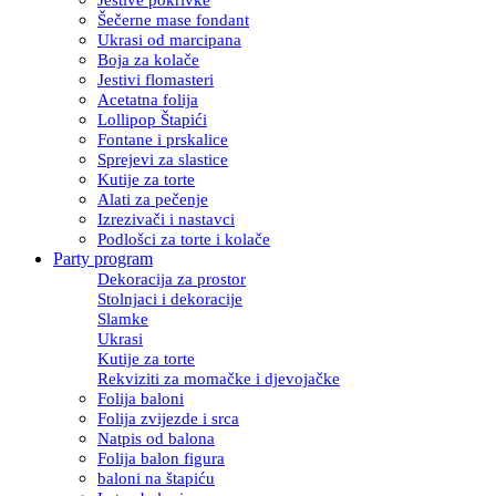
Šečerne mase fondant
Ukrasi od marcipana
Boja za kolače
Jestivi flomasteri
Acetatna folija
Lollipop Štapići
Fontane i prskalice
Sprejevi za slastice
Kutije za torte
Alati za pečenje
Izrezivači i nastavci
Podlošci za torte i kolače
Party program
Dekoracija za prostor
Stolnjaci i dekoracije
Slamke
Ukrasi
Kutije za torte
Rekviziti za momačke i djevojačke
Folija baloni
Folija zvijezde i srca
Natpis od balona
Folija balon figura
baloni na štapiću