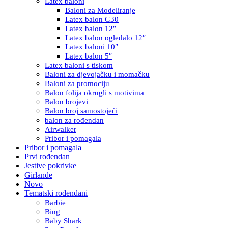
Latex baloni
Baloni za Modeliranje
Latex balon G30
Latex balon 12″
Latex balon ogledalo 12″
Latex baloni 10″
Latex balon 5″
Latex baloni s tiskom
Baloni za djevojačku i momačku
Baloni za promociju
Balon folija okrugli s motivima
Balon brojevi
Balon broj samostojeći
balon za rođendan
Airwalker
Pribor i pomagala
Pribor i pomagala
Prvi rođendan
Jestive pokrivke
Girlande
Novo
Tematski rođendani
Barbie
Bing
Baby Shark