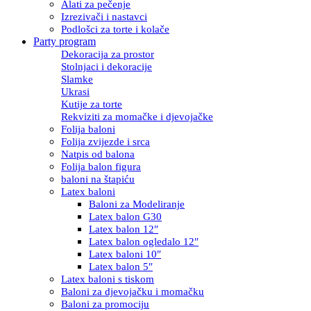
Alati za pečenje
Izrezivači i nastavci
Podlošci za torte i kolače
Party program
Dekoracija za prostor
Stolnjaci i dekoracije
Slamke
Ukrasi
Kutije za torte
Rekviziti za momačke i djevojačke
Folija baloni
Folija zvijezde i srca
Natpis od balona
Folija balon figura
baloni na štapiću
Latex baloni
Baloni za Modeliranje
Latex balon G30
Latex balon 12″
Latex balon ogledalo 12″
Latex baloni 10″
Latex balon 5″
Latex baloni s tiskom
Baloni za djevojačku i momačku
Baloni za promociju