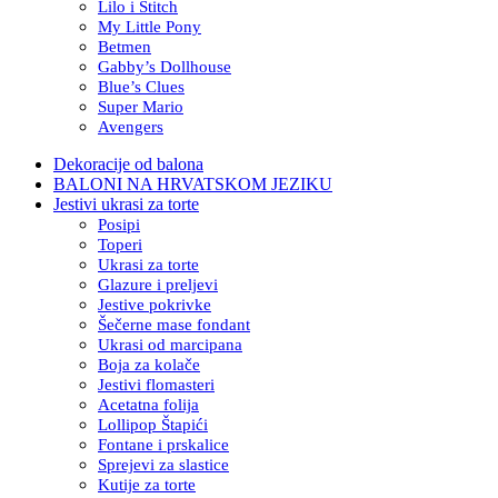
Lilo i Stitch
My Little Pony
Betmen
Gabby’s Dollhouse
Blue’s Clues
Super Mario
Avengers
Dekoracije od balona
BALONI NA HRVATSKOM JEZIKU
Jestivi ukrasi za torte
Posipi
Toperi
Ukrasi za torte
Glazure i preljevi
Jestive pokrivke
Šečerne mase fondant
Ukrasi od marcipana
Boja za kolače
Jestivi flomasteri
Acetatna folija
Lollipop Štapići
Fontane i prskalice
Sprejevi za slastice
Kutije za torte