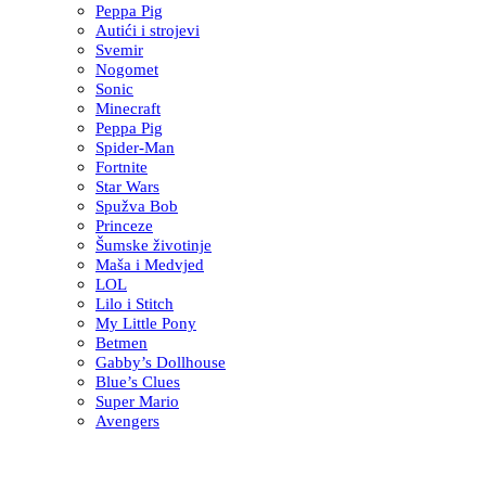
Peppa Pig
Autići i strojevi
Svemir
Nogomet
Sonic
Minecraft
Peppa Pig
Spider-Man
Fortnite
Star Wars
Spužva Bob
Princeze
Šumske životinje
Maša i Medvjed
LOL
Lilo i Stitch
My Little Pony
Betmen
Gabby’s Dollhouse
Blue’s Clues
Super Mario
Avengers