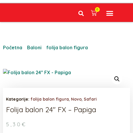
0
Narudžbe napravljene do 12:00 sati šaljemo isti radni dan, Dostava iznosi 5€ plaćanje pouzećem može se razlikovati ovisno o mjestu. Vrijeme dostave je 3 do 5 radnih dana.
Početna
/
Baloni
/
folija balon figura
/ Folija balon 24″
FX – Papiga
Kategorije:
folija balon figura
,
Novo
,
Safari
Folija balon 24″ FX – Papiga
5,30
€