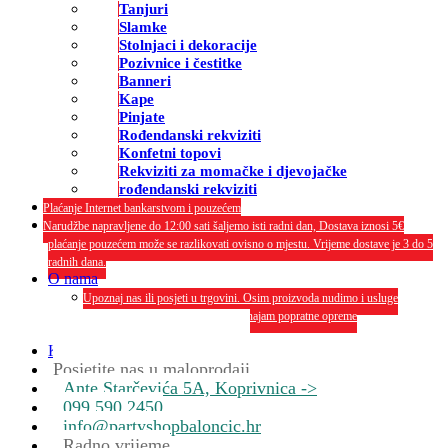
Tanjuri
Slamke
Stolnjaci i dekoracije
Pozivnice i čestitke
Banneri
Kape
Pinjate
Rođendanski rekviziti
Konfetni topovi
Rekviziti za momačke i djevojačke
rođendanski rekviziti
Plaćanje Internet bankarstvom i pouzećem
Narudžbe napravljene do 12:00 sati šaljemo isti radni dan, Dostava iznosi 5€
plaćanje pouzećem može se razlikovati ovisno o mjestu. Vrijeme dostave je 3 do 5
radnih dana.
O nama
Upoznaj nas ili posjeti u trgovini. Osim proizvoda nudimo i usluge
dekoriranja interijera i eksterija te najam popratne opreme
O nama
Kontakt
Posjetite nas u maloprodaji
Ante Starčevića 5A, Koprivnica ->
099 590 2450
info@partyshopbaloncic.hr
Radno vrijeme