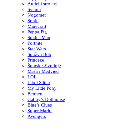
Autići i strojevi
Svemir
Nogomet
Sonic
Minecraft
Peppa Pig
Spider-Man
Fortnite
Star Wars
Spužva Bob
Princeze
Šumske životinje
Maša i Medvjed
LOL
Lilo i Stitch
My Little Pony
Betmen
Gabby’s Dollhouse
Blue’s Clues
Super Mario
Avengers