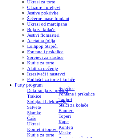
Ukrasi za torte
Glazure i preljevi
Jestive pokrivke
Šečerne mase fondant
Ukrasi od marcipana
Boja za kolače
Jestivi flomasteri
Acetatna folija
Lollipop Štapići
Fontane i prskalice
Sprejevi za slastice
Kutije za torte
Alati za pečenje
Izrezivači i nastavci
Podlošci za torte i kolače
Party program
Svjećice
Dekoracija za prostor
Fontane i prskalice
Trakice
Tanjuri
Stolnjaci i dekoracije
Stalci za kolače
Salvete
Banneri
Slamke
Toperi
Čaše
Kape
Ukrasi
Konfeti
Konfetni topovi
Maske
Kutije za torte