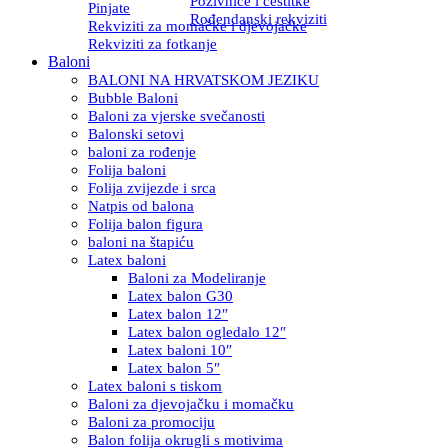
Pozivnice i čestitke
Pinjate
Rođendanski rekviziti
Rekviziti za momačke i djevojačke
Rekviziti za fotkanje
Baloni
BALONI NA HRVATSKOM JEZIKU
Bubble Baloni
Baloni za vjerske svečanosti
Balonski setovi
baloni za rođenje
Folija baloni
Folija zvijezde i srca
Natpis od balona
Folija balon figura
baloni na štapiću
Latex baloni
Baloni za Modeliranje
Latex balon G30
Latex balon 12″
Latex balon ogledalo 12″
Latex baloni 10″
Latex balon 5″
Latex baloni s tiskom
Baloni za djevojačku i momačku
Baloni za promociju
Balon folija okrugli s motivima