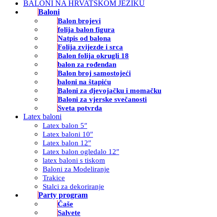
BALONI NA HRVATSKOM JEZIKU
Baloni
Balon brojevi
folija balon figura
Natpis od balona
Folija zvijezde i srca
Balon folija okrugli 18
balon za rođendan
Balon broj samostojeći
baloni na štapiću
Baloni za djevojačku i momačku
Baloni za vjerske svečanosti
Sveta potvrda
Latex baloni
Latex balon 5″
Latex baloni 10″
Latex balon 12″
Latex balon ogledalo 12″
latex baloni s tiskom
Baloni za Modeliranje
Trakice
Stalci za dekoriranje
Party program
Čaše
Salvete