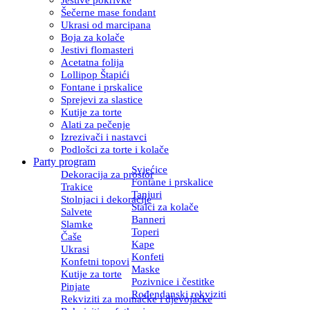
Šečerne mase fondant
Ukrasi od marcipana
Boja za kolače
Jestivi flomasteri
Acetatna folija
Lollipop Štapići
Fontane i prskalice
Sprejevi za slastice
Kutije za torte
Alati za pečenje
Izrezivači i nastavci
Podlošci za torte i kolače
Party program
Svjećice
Dekoracija za prostor
Fontane i prskalice
Trakice
Tanjuri
Stolnjaci i dekoracije
Stalci za kolače
Salvete
Banneri
Slamke
Toperi
Čaše
Kape
Ukrasi
Konfeti
Konfetni topovi
Maske
Kutije za torte
Pozivnice i čestitke
Pinjate
Rođendanski rekviziti
Rekviziti za momačke i djevojačke