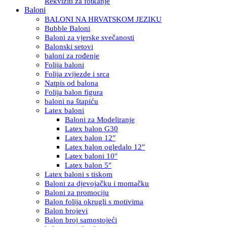
Rekviziti za fotkanje
Baloni
BALONI NA HRVATSKOM JEZIKU
Bubble Baloni
Baloni za vjerske svečanosti
Balonski setovi
baloni za rođenje
Folija baloni
Folija zvijezde i srca
Natpis od balona
Folija balon figura
baloni na štapiću
Latex baloni
Baloni za Modeliranje
Latex balon G30
Latex balon 12″
Latex balon ogledalo 12″
Latex baloni 10″
Latex balon 5″
Latex baloni s tiskom
Baloni za djevojačku i momačku
Baloni za promociju
Balon folija okrugli s motivima
Balon brojevi
Balon broj samostojeći