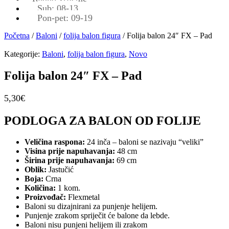
Sub: 08-13
Pon-pet: 09-19
Početna
/
Baloni
/
folija balon figura
/ Folija balon 24″ FX – Pad
Kategorije:
Baloni
,
folija balon figura
,
Novo
Folija balon 24″ FX – Pad
5,30
€
PODLOGA ZA BALON OD FOLIJE
Veličina raspona:
24 inča – baloni se nazivaju “veliki”
Visina prije napuhavanja:
48 cm
Širina prije napuhavanja:
69 cm
Oblik:
Jastučić
Boja:
Crna
Količina:
1 kom.
Proizvođač:
Flexmetal
Baloni su dizajnirani za punjenje helijem.
Punjenje zrakom spriječit će balone da lebde.
Baloni nisu punjeni helijem ili zrakom