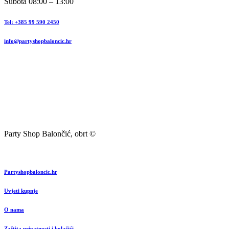
Subota 08:00 – 13:00
Tel: +385 99 590 2450
info@partyshopbaloncic.hr
Party Shop Balončić, obrt ©
Partyshopbaloncic.hr
Uvjeti kupnje
O nama
Zaštita privatnosti i kolačići