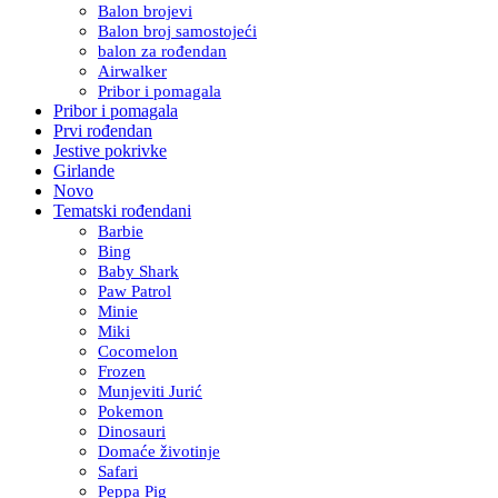
Balon brojevi
Balon broj samostojeći
balon za rođendan
Airwalker
Pribor i pomagala
Pribor i pomagala
Prvi rođendan
Jestive pokrivke
Girlande
Novo
Tematski rođendani
Barbie
Bing
Baby Shark
Paw Patrol
Minie
Miki
Cocomelon
Frozen
Munjeviti Jurić
Pokemon
Dinosauri
Domaće životinje
Safari
Peppa Pig