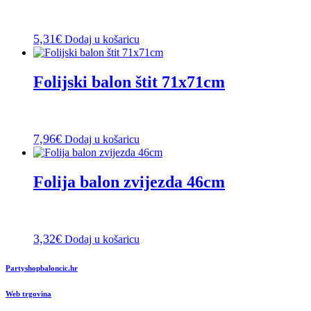
5,31
€
Dodaj u košaricu
Folijski balon štit 71x71cm
7,96
€
Dodaj u košaricu
Folija balon zvijezda 46cm
3,32
€
Dodaj u košaricu
Partyshopbaloncic.hr
Web trgovina