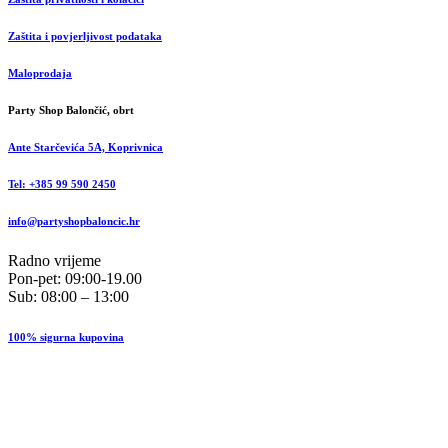
Zaštita i povjerljivost podataka
Maloprodaja
Party Shop Balončić, obrt
Ante Starčevića 5A, Koprivnica
Tel: +385 99 590 2450
info@partyshopbaloncic.hr
Radno vrijeme
Pon-pet: 09:00-19.00
Sub: 08:00 – 13:00
100% sigurna kupovina