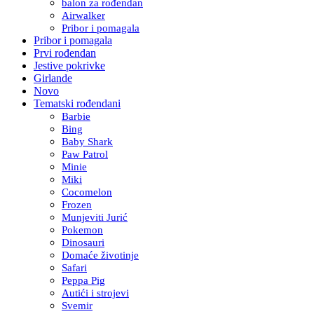
balon za rođendan
Airwalker
Pribor i pomagala
Pribor i pomagala
Prvi rođendan
Jestive pokrivke
Girlande
Novo
Tematski rođendani
Barbie
Bing
Baby Shark
Paw Patrol
Minie
Miki
Cocomelon
Frozen
Munjeviti Jurić
Pokemon
Dinosauri
Domaće životinje
Safari
Peppa Pig
Autići i strojevi
Svemir