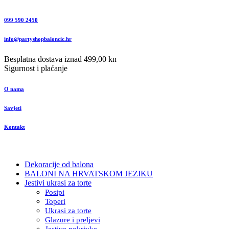
099 590 2450
info@partyshopbaloncic.hr
Besplatna dostava iznad 499,00 kn
Sigurnost i plaćanje
O nama
Savjeti
Kontakt
Dekoracije od balona
BALONI NA HRVATSKOM JEZIKU
Jestivi ukrasi za torte
Posipi
Toperi
Ukrasi za torte
Glazure i preljevi
Jestive pokrivke