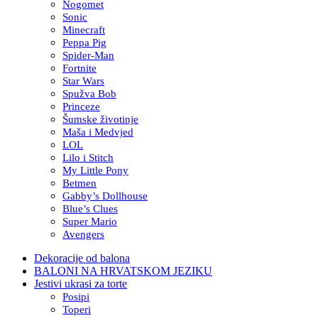
Nogomet
Sonic
Minecraft
Peppa Pig
Spider-Man
Fortnite
Star Wars
Spužva Bob
Princeze
Šumske životinje
Maša i Medvjed
LOL
Lilo i Stitch
My Little Pony
Betmen
Gabby’s Dollhouse
Blue’s Clues
Super Mario
Avengers
Dekoracije od balona
BALONI NA HRVATSKOM JEZIKU
Jestivi ukrasi za torte
Posipi
Toperi