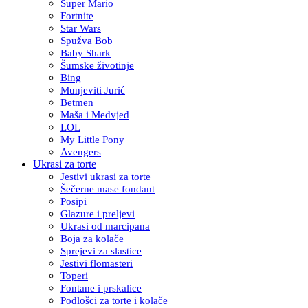
Super Mario
Fortnite
Star Wars
Spužva Bob
Baby Shark
Šumske životinje
Bing
Munjeviti Jurić
Betmen
Maša i Medvjed
LOL
My Little Pony
Avengers
Ukrasi za torte
Jestivi ukrasi za torte
Šečerne mase fondant
Posipi
Glazure i preljevi
Ukrasi od marcipana
Boja za kolače
Sprejevi za slastice
Jestivi flomasteri
Toperi
Fontane i prskalice
Podlošci za torte i kolače