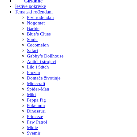
Girlande
Jestive pokrivke
Tematski rođendani
Prvi rođendan
Nogomet
Barbie
Blue’s Clues
Sonic
Cocomelon
Safari
Gabby’s Dollhouse
Autići i strojevi
Lilo i Stitch
Frozen
Domaće životinje
Minecraft
Spider-Man
Miki
Peppa Pig
Pokemon
Dinosauri
Princeze
Paw Patrol
Minie
Svemir