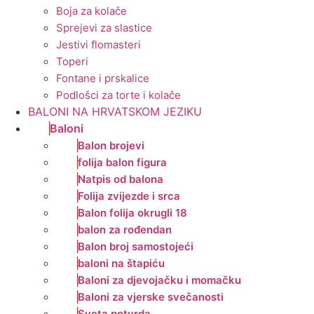
Boja za kolače
Sprejevi za slastice
Jestivi flomasteri
Toperi
Fontane i prskalice
Podlošci za torte i kolače
BALONI NA HRVATSKOM JEZIKU
Baloni
Balon brojevi
folija balon figura
Natpis od balona
Folija zvijezde i srca
Balon folija okrugli 18
balon za rođendan
Balon broj samostojeći
baloni na štapiću
Baloni za djevojačku i momačku
Baloni za vjerske svečanosti
Sveta potvrda