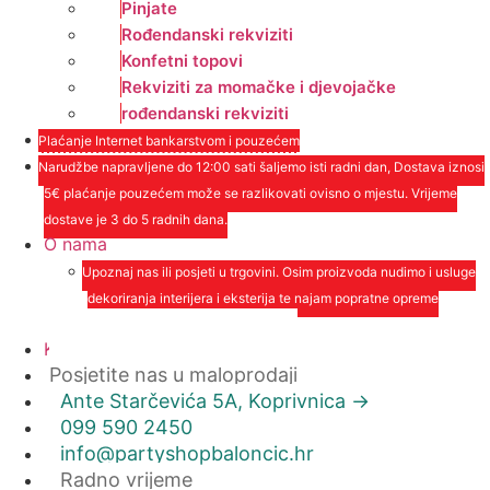
Pinjate
Rođendanski rekviziti
Konfetni topovi
Rekviziti za momačke i djevojačke
rođendanski rekviziti
Plaćanje Internet bankarstvom i pouzećem
Narudžbe napravljene do 12:00 sati šaljemo isti radni dan, Dostava iznosi
5€ plaćanje pouzećem može se razlikovati ovisno o mjestu. Vrijeme
dostave je 3 do 5 radnih dana.
O nama
Upoznaj nas ili posjeti u trgovini. Osim proizvoda nudimo i usluge
dekoriranja interijera i eksterija te najam popratne opreme
O nama
Kontakt
Posjetite nas u maloprodaji
Ante Starčevića 5A, Koprivnica ->
099 590 2450
info@partyshopbaloncic.hr
Radno vrijeme