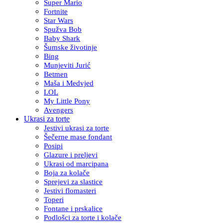
Super Mario
Fortnite
Star Wars
Spužva Bob
Baby Shark
Šumske životinje
Bing
Munjeviti Jurić
Betmen
Maša i Medvjed
LOL
My Little Pony
Avengers
Ukrasi za torte
Jestivi ukrasi za torte
Šečerne mase fondant
Posipi
Glazure i preljevi
Ukrasi od marcipana
Boja za kolače
Sprejevi za slastice
Jestivi flomasteri
Toperi
Fontane i prskalice
Podlošci za torte i kolače