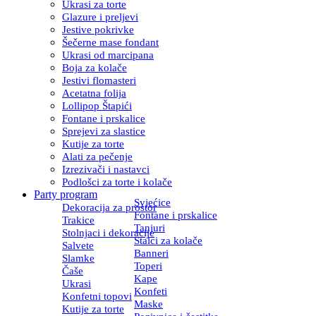
Ukrasi za torte
Glazure i preljevi
Jestive pokrivke
Šečerne mase fondant
Ukrasi od marcipana
Boja za kolače
Jestivi flomasteri
Acetatna folija
Lollipop Štapići
Fontane i prskalice
Sprejevi za slastice
Kutije za torte
Alati za pečenje
Izrezivači i nastavci
Podlošci za torte i kolače
Party program
Svjećice
Dekoracija za prostor
Fontane i prskalice
Trakice
Tanjuri
Stolnjaci i dekoracije
Stalci za kolače
Salvete
Banneri
Slamke
Toperi
Čaše
Kape
Ukrasi
Konfeti
Konfetni topovi
Maske
Kutije za torte