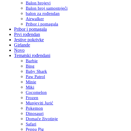
Balon brojevi
Balon broj samostojeći
balon za rođendan
Airwalker
Pribor i pomagala
Pribor i pomagala
Prvi rođendan
Jestive pokrivke
Girlande
Novo
Tematski rođendani
Barbie
Bing
Baby Shark
Paw Patrol
Minie
Miki
Cocomelon
Frozen
Munjeviti Jurić
Pokemon
Dinosauri
Domaće životinje
Safari
Peppa Pig