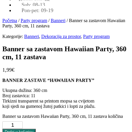
Sub: 08-13
Pon-pet: 09-19
Početna
/
Party program
/
Banneri
/ Banner sa zastavom Hawaiian
Party, 360 cm, 11 zastava
Kategorije:
Banneri
,
Dekoracija za prostor
,
Party program
Banner sa zastavom Hawaiian Party, 360
cm, 11 zastava
1,99
€
BANNER ZASTAVE “HAWAIIAN PARTY”
Ukupna dužina: 360 cm
Broj zastavica: 11
Tirkizni transparent sa printom mopsa sa cvijetom
koji sjedi na gumenoj žutoj patkici i lopti za plažu.
Banner sa zastavom Hawaiian Party, 360 cm, 11 zastava količina
Dodaj u košaricu