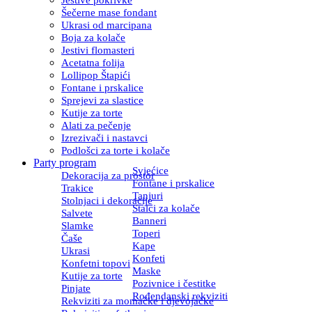
Šečerne mase fondant
Ukrasi od marcipana
Boja za kolače
Jestivi flomasteri
Acetatna folija
Lollipop Štapići
Fontane i prskalice
Sprejevi za slastice
Kutije za torte
Alati za pečenje
Izrezivači i nastavci
Podlošci za torte i kolače
Party program
Svjećice
Dekoracija za prostor
Fontane i prskalice
Trakice
Tanjuri
Stolnjaci i dekoracije
Stalci za kolače
Salvete
Banneri
Slamke
Toperi
Čaše
Kape
Ukrasi
Konfeti
Konfetni topovi
Maske
Kutije za torte
Pozivnice i čestitke
Pinjate
Rođendanski rekviziti
Rekviziti za momačke i djevojačke