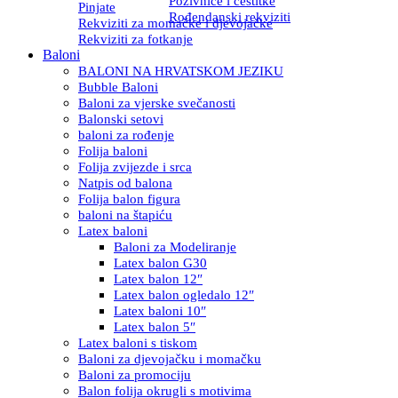
Pozivnice i čestitke
Pinjate
Rođendanski rekviziti
Rekviziti za momačke i djevojačke
Rekviziti za fotkanje
Baloni
BALONI NA HRVATSKOM JEZIKU
Bubble Baloni
Baloni za vjerske svečanosti
Balonski setovi
baloni za rođenje
Folija baloni
Folija zvijezde i srca
Natpis od balona
Folija balon figura
baloni na štapiću
Latex baloni
Baloni za Modeliranje
Latex balon G30
Latex balon 12″
Latex balon ogledalo 12″
Latex baloni 10″
Latex balon 5″
Latex baloni s tiskom
Baloni za djevojačku i momačku
Baloni za promociju
Balon folija okrugli s motivima