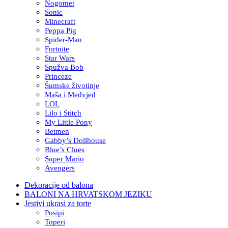
Nogomet
Sonic
Minecraft
Peppa Pig
Spider-Man
Fortnite
Star Wars
Spužva Bob
Princeze
Šumske životinje
Maša i Medvjed
LOL
Lilo i Stitch
My Little Pony
Betmen
Gabby’s Dollhouse
Blue’s Clues
Super Mario
Avengers
Dekoracije od balona
BALONI NA HRVATSKOM JEZIKU
Jestivi ukrasi za torte
Posipi
Toperi