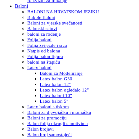
Rekviziti za fotkanje
Baloni
BALONI NA HRVATSKOM JEZIKU
Bubble Baloni
Baloni za vjerske svečanosti
Balonski setovi
baloni za rođenje
Folija baloni
Folija zvijezde i srca
Natpis od balona
Folija balon figura
baloni na štapiću
Latex baloni
Baloni za Modeliranje
Latex balon G30
Latex balon 12″
Latex balon ogledalo 12″
Latex baloni 10″
Latex balon 5″
Latex baloni s tiskom
Baloni za djevojačku i momačku
Baloni za promociju
Balon folija okrugli s motivima
Balon brojevi
Balon broj samostojeći