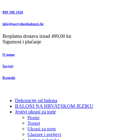
099 590 2450
info@partyshopbaloncic.hr
Besplatna dostava iznad 499,00 kn
Sigurnost i plaćanje
O nama
Savjeti
Kontakt
Dekoracije od balona
BALONI NA HRVATSKOM JEZIKU
Jestivi ukrasi za torte
Posipi
Toperi
Ukrasi za torte
Glazure i preljevi
Jestive pokrivke