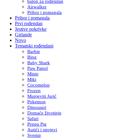
balon za rođendan
Airwalker
Pribor i pomagala
Pribor i pomagala
Prvi rođendan
Jestive pokrivke
Girlande
Novo
Tematski rođendani
Barbie
Bing
Baby Shark
Paw Patrol
Minie
Miki
Cocomelon
Frozen
Munjeviti Jurić
Pokemon
Dinosauri
Domaće životinje
Safari
Peppa Pig
Autići i strojevi
Svemir