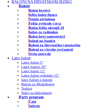
BALONI NA HRVATSKOM JEZIKU
Baloni
Balon brojevi
folija balon figura
Natpis od balona
Folija zvijezde i srca
Balon folija okrugli 18
balon za rođendan
Balon broj samostojeći
baloni na štapiću
Baloni za djevojačku i momačku
Baloni za vjerske svečanosti
Sveta potvrda
Latex baloni
Latex balon 5″
Latex baloni 10″
Latex balon 12″
Latex balon ogledalo 12″
latex baloni s tiskom
Baloni za Modeliranje
Trakice
Stalci za dekoriranje
Party program
Čaše
Salvete