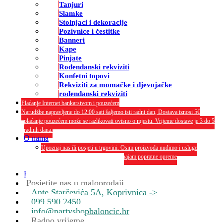
Tanjuri
Slamke
Stolnjaci i dekoracije
Pozivnice i čestitke
Banneri
Kape
Pinjate
Rođendanski rekviziti
Konfetni topovi
Rekviziti za momačke i djevojačke
rođendanski rekviziti
Plaćanje Internet bankarstvom i pouzećem
Narudžbe napravljene do 12:00 sati šaljemo isti radni dan, Dostava iznosi 5€
plaćanje pouzećem može se razlikovati ovisno o mjestu. Vrijeme dostave je 3 do 5
radnih dana.
O nama
Upoznaj nas ili posjeti u trgovini. Osim proizvoda nudimo i usluge
dekoriranja interijera i eksterija te najam popratne opreme
O nama
Kontakt
Posjetite nas u maloprodaji
Ante Starčevića 5A, Koprivnica ->
099 590 2450
info@partyshopbaloncic.hr
Radno vrijeme