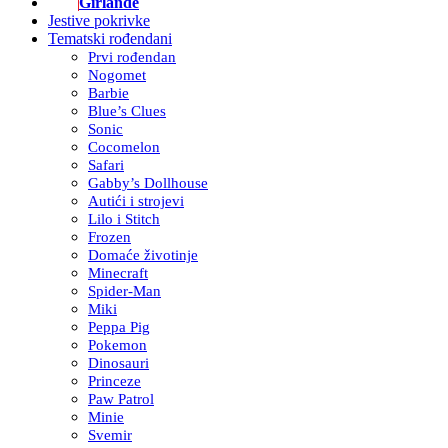
Girlande
Jestive pokrivke
Tematski rođendani
Prvi rođendan
Nogomet
Barbie
Blue’s Clues
Sonic
Cocomelon
Safari
Gabby’s Dollhouse
Autići i strojevi
Lilo i Stitch
Frozen
Domaće životinje
Minecraft
Spider-Man
Miki
Peppa Pig
Pokemon
Dinosauri
Princeze
Paw Patrol
Minie
Svemir