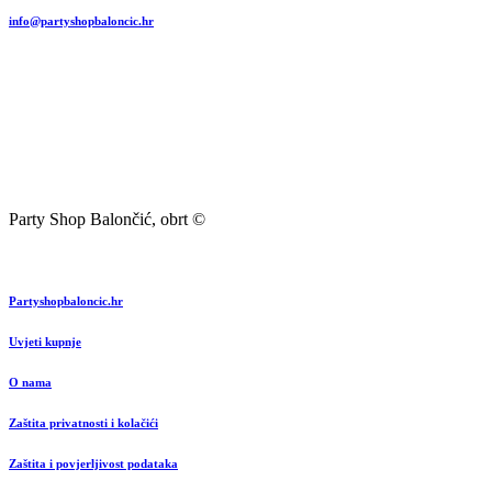
info@partyshopbaloncic.hr
Party Shop Balončić, obrt ©
Partyshopbaloncic.hr
Uvjeti kupnje
O nama
Zaštita privatnosti i kolačići
Zaštita i povjerljivost podataka