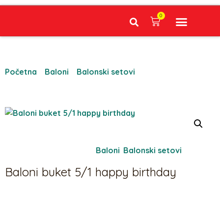
0
Narudžbe napravljene do 12:00 sati šaljemo isti radni dan, Dostava iznosi 5€ plaćanje pouzećem može se razlikovati ovisno o mjestu. Vrijeme dostave je 3 do 5 radnih dana.
Početna
/
Baloni
/
Balonski setovi
/ Baloni buket 5/1
happy birthday
Oznaka:
1297
Kategorije:
Baloni
,
Balonski setovi
Baloni buket 5/1 happy birthday
17,25
€