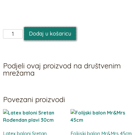
Balon je u svome orginalnom pakiranju (nenapuhan), a
može se napuhati helijem ili zrakom
Dodaj u košaricu
Podjeli ovaj proizvod na društvenim
mrežama
Povezani proizvodi
Latex baloni Sretan
Folijski balon Mr&Mrs 45cm