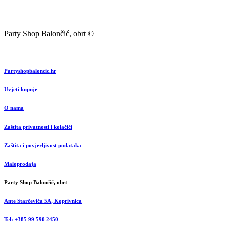
Party Shop Balončić, obrt ©
Partyshopbaloncic.hr
Uvjeti kupnje
O nama
Zaštita privatnosti i kolačići
Zaštita i povjerljivost podataka
Maloprodaja
Party Shop Balončić, obrt
Ante Starčevića 5A, Koprivnica
Tel: +385 99 590 2450