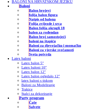
BALONI NA HRVATSKOM JEZIKU
Baloni
Balon brojevi
folija balon figura
Natpis od balona
Folija zvijezde i srca
Balon folija okrugli 18
balon za rođendan
Balon broj samostojeći
baloni na štapiću
Baloni za djevojačku i momačku
Baloni za vjerske svečanosti
Sveta potvrda
Latex baloni
Latex balon 5″
Latex baloni 10″
Latex balon 12″
Latex balon ogledalo 12″
latex baloni s tiskom
Baloni za Modeliranje
Trakice
Stalci za dekoriranje
Party program
Čaše
Salvete