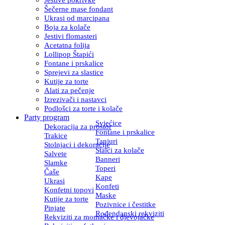
Šečerne mase fondant
Ukrasi od marcipana
Boja za kolače
Jestivi flomasteri
Acetatna folija
Lollipop Štapići
Fontane i prskalice
Sprejevi za slastice
Kutije za torte
Alati za pečenje
Izrezivači i nastavci
Podlošci za torte i kolače
Party program
Svjećice
Dekoracija za prostor
Fontane i prskalice
Trakice
Tanjuri
Stolnjaci i dekoracije
Stalci za kolače
Salvete
Banneri
Slamke
Toperi
Čaše
Kape
Ukrasi
Konfeti
Konfetni topovi
Maske
Kutije za torte
Pozivnice i čestitke
Pinjate
Rođendanski rekviziti
Rekviziti za momačke i djevojačke