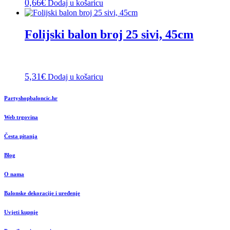
0,66
€
Dodaj u košaricu
Folijski balon broj 25 sivi, 45cm
5,31
€
Dodaj u košaricu
Partyshopbaloncic.hr
Web trgovina
Česta pitanja
Blog
O nama
Balonske dekoracije i uređenje
Uvjeti kupnje