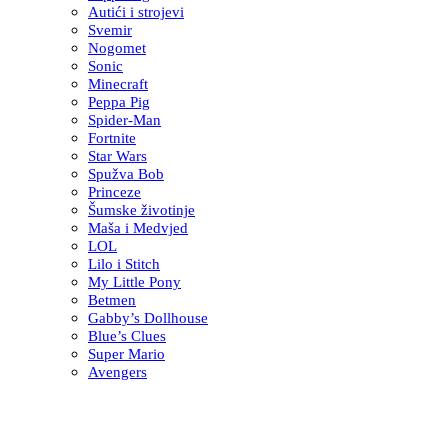
Autići i strojevi
Svemir
Nogomet
Sonic
Minecraft
Peppa Pig
Spider-Man
Fortnite
Star Wars
Spužva Bob
Princeze
Šumske životinje
Maša i Medvjed
LOL
Lilo i Stitch
My Little Pony
Betmen
Gabby’s Dollhouse
Blue’s Clues
Super Mario
Avengers