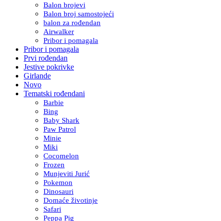
Balon brojevi
Balon broj samostojeći
balon za rođendan
Airwalker
Pribor i pomagala
Pribor i pomagala
Prvi rođendan
Jestive pokrivke
Girlande
Novo
Tematski rođendani
Barbie
Bing
Baby Shark
Paw Patrol
Minie
Miki
Cocomelon
Frozen
Munjeviti Jurić
Pokemon
Dinosauri
Domaće životinje
Safari
Peppa Pig