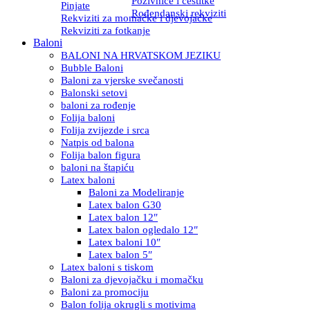
Pozivnice i čestitke
Pinjate
Rođendanski rekviziti
Rekviziti za momačke i djevojačke
Rekviziti za fotkanje
Baloni
BALONI NA HRVATSKOM JEZIKU
Bubble Baloni
Baloni za vjerske svečanosti
Balonski setovi
baloni za rođenje
Folija baloni
Folija zvijezde i srca
Natpis od balona
Folija balon figura
baloni na štapiću
Latex baloni
Baloni za Modeliranje
Latex balon G30
Latex balon 12″
Latex balon ogledalo 12″
Latex baloni 10″
Latex balon 5″
Latex baloni s tiskom
Baloni za djevojačku i momačku
Baloni za promociju
Balon folija okrugli s motivima