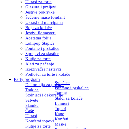
Ukrasi za torte
Glazure i preljevi
Jestive pokrivke
Šečerne mase fondant
Ukrasi od marcipana
Boja za kolače
Jestivi flomasteri
Acetatna folija
Lollipop Štapići
Fontane i prskalice
Sprejevi za slastice
Kutije za torte
Alati za pečenje
Izrezivači i nastavci
Podlošci za torte i kolače
Party program
Svjećice
Dekoracija za prostor
Fontane i prskalice
Trakice
Tanjuri
Stolnjaci i dekoracije
Stalci za kolače
Salvete
Banneri
Slamke
Toperi
Čaše
Kape
Ukrasi
Konfeti
Konfetni topovi
Maske
Kutije za torte