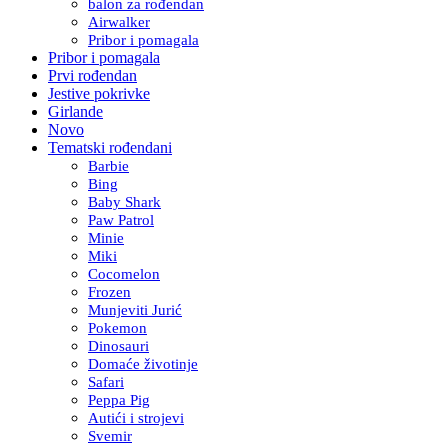
balon za rođendan
Airwalker
Pribor i pomagala
Pribor i pomagala
Prvi rođendan
Jestive pokrivke
Girlande
Novo
Tematski rođendani
Barbie
Bing
Baby Shark
Paw Patrol
Minie
Miki
Cocomelon
Frozen
Munjeviti Jurić
Pokemon
Dinosauri
Domaće životinje
Safari
Peppa Pig
Autići i strojevi
Svemir