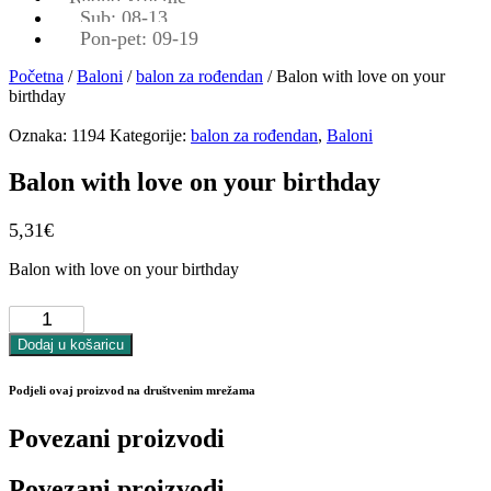
Sub: 08-13
Pon-pet: 09-19
Početna
/
Baloni
/
balon za rođendan
/ Balon with love on your
birthday
Oznaka:
1194
Kategorije:
balon za rođendan
,
Baloni
Balon with love on your birthday
5,31
€
Balon with love on your birthday
Balon
with
love
Dodaj u košaricu
on
your
Podjeli ovaj proizvod na društvenim mrežama
birthday
količina
Povezani proizvodi
Povezani proizvodi