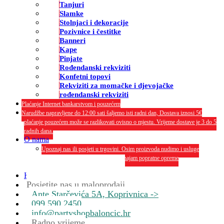
Tanjuri
Slamke
Stolnjaci i dekoracije
Pozivnice i čestitke
Banneri
Kape
Pinjate
Rođendanski rekviziti
Konfetni topovi
Rekviziti za momačke i djevojačke
rođendanski rekviziti
Plaćanje Internet bankarstvom i pouzećem
Narudžbe napravljene do 12:00 sati šaljemo isti radni dan, Dostava iznosi 5€
plaćanje pouzećem može se razlikovati ovisno o mjestu. Vrijeme dostave je 3 do 5
radnih dana.
O nama
Upoznaj nas ili posjeti u trgovini. Osim proizvoda nudimo i usluge
dekoriranja interijera i eksterija te najam popratne opreme
O nama
Kontakt
Posjetite nas u maloprodaji
Ante Starčevića 5A, Koprivnica ->
099 590 2450
info@partyshopbaloncic.hr
Radno vrijeme