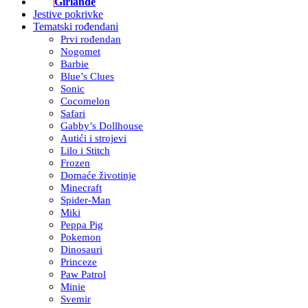
Girlande
Jestive pokrivke
Tematski rođendani
Prvi rođendan
Nogomet
Barbie
Blue’s Clues
Sonic
Cocomelon
Safari
Gabby’s Dollhouse
Autići i strojevi
Lilo i Stitch
Frozen
Domaće životinje
Minecraft
Spider-Man
Miki
Peppa Pig
Pokemon
Dinosauri
Princeze
Paw Patrol
Minie
Svemir