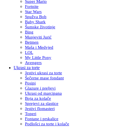
Super Mario
Fortnite
Star Wars
Spužva Bob
Baby Shark
Šumske životinje
Bing
Munjeviti Jurić
Betmen
Maša i Medvjed
LOL
My Little Pony
Avengers
Ukrasi za torte
Jestivi ukrasi za torte
Šečerne mase fondant
Posipi
Glazure i preljevi
Ukrasi od marcipana
Boja za kolače
Sprejevi za slastice
Jestivi flomasteri
Toperi
Fontane i prskalice
Podlošci za torte i kolače