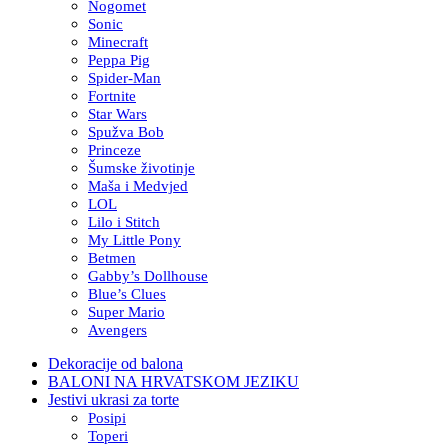
Nogomet
Sonic
Minecraft
Peppa Pig
Spider-Man
Fortnite
Star Wars
Spužva Bob
Princeze
Šumske životinje
Maša i Medvjed
LOL
Lilo i Stitch
My Little Pony
Betmen
Gabby’s Dollhouse
Blue’s Clues
Super Mario
Avengers
Dekoracije od balona
BALONI NA HRVATSKOM JEZIKU
Jestivi ukrasi za torte
Posipi
Toperi