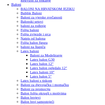
Rekviziti za fotkanje
Baloni
BALONI NA HRVATSKOM JEZIKU
Bubble Baloni
Baloni za vjerske svečanosti
Balonski setovi
baloni za rođenje
Folija baloni
Folija zvijezde i srca
Natpis od balona
Folija balon figura
baloni na štapiću
Latex baloni
Baloni za Modeliranje
Latex balon G30
Latex balon 12″
Latex balon ogledalo 12″
Latex baloni 10″
Latex balon 5″
Latex baloni s tiskom
Baloni za djevojačku i momačku
Baloni za promociju
Balon folija okrugli s motivima
Balon brojevi
Balon broj samostojeći