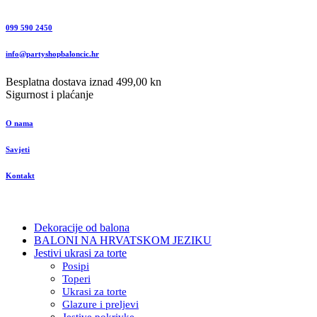
099 590 2450
info@partyshopbaloncic.hr
Besplatna dostava iznad 499,00 kn
Sigurnost i plaćanje
O nama
Savjeti
Kontakt
Dekoracije od balona
BALONI NA HRVATSKOM JEZIKU
Jestivi ukrasi za torte
Posipi
Toperi
Ukrasi za torte
Glazure i preljevi
Jestive pokrivke