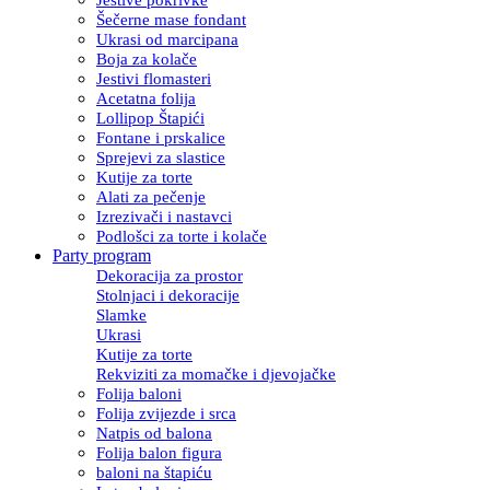
Šečerne mase fondant
Ukrasi od marcipana
Boja za kolače
Jestivi flomasteri
Acetatna folija
Lollipop Štapići
Fontane i prskalice
Sprejevi za slastice
Kutije za torte
Alati za pečenje
Izrezivači i nastavci
Podlošci za torte i kolače
Party program
Dekoracija za prostor
Stolnjaci i dekoracije
Slamke
Ukrasi
Kutije za torte
Rekviziti za momačke i djevojačke
Folija baloni
Folija zvijezde i srca
Natpis od balona
Folija balon figura
baloni na štapiću