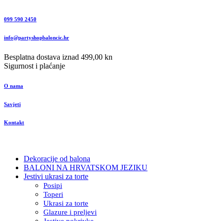
099 590 2450
info@partyshopbaloncic.hr
Besplatna dostava iznad 499,00 kn
Sigurnost i plaćanje
O nama
Savjeti
Kontakt
Dekoracije od balona
BALONI NA HRVATSKOM JEZIKU
Jestivi ukrasi za torte
Posipi
Toperi
Ukrasi za torte
Glazure i preljevi
Jestive pokrivke