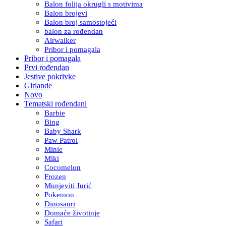
Balon folija okrugli s motivima
Balon brojevi
Balon broj samostojeći
balon za rođendan
Airwalker
Pribor i pomagala
Pribor i pomagala
Prvi rođendan
Jestive pokrivke
Girlande
Novo
Tematski rođendani
Barbie
Bing
Baby Shark
Paw Patrol
Minie
Miki
Cocomelon
Frozen
Munjeviti Jurić
Pokemon
Dinosauri
Domaće životinje
Safari