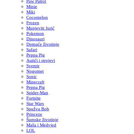
Paw Patrol
Minie
Miki
Cocomelon
Frozen
Munjeviti Jurić
Pokemon
Dinosauri
Domaće životinje
Safari
Peppa Pig
Autići i strojevi
Svemir
Nogomet
Sonic
Minecraft
Peppa Pig
Spider-Man
Fortnite
Star Wars
Spužva Bob
Princeze
Šumske životinje
Maša i Medvjed
LOL