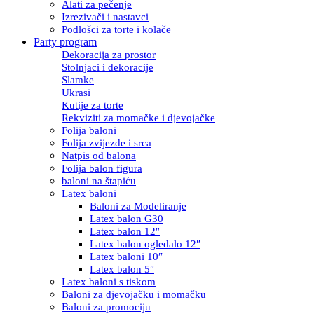
Alati za pečenje
Izrezivači i nastavci
Podlošci za torte i kolače
Party program
Dekoracija za prostor
Stolnjaci i dekoracije
Slamke
Ukrasi
Kutije za torte
Rekviziti za momačke i djevojačke
Folija baloni
Folija zvijezde i srca
Natpis od balona
Folija balon figura
baloni na štapiću
Latex baloni
Baloni za Modeliranje
Latex balon G30
Latex balon 12″
Latex balon ogledalo 12″
Latex baloni 10″
Latex balon 5″
Latex baloni s tiskom
Baloni za djevojačku i momačku
Baloni za promociju