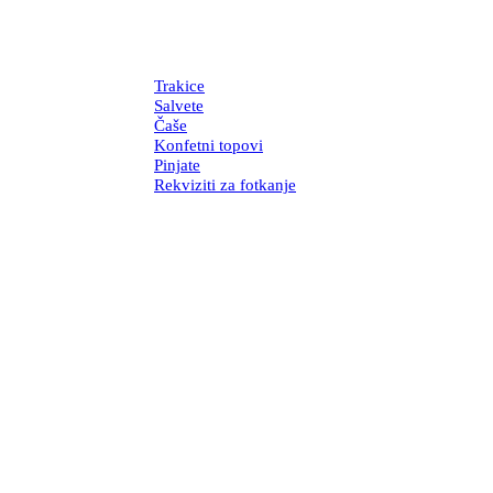
Trakice
Salvete
Čaše
Konfetni topovi
Pinjate
Rekviziti za fotkanje