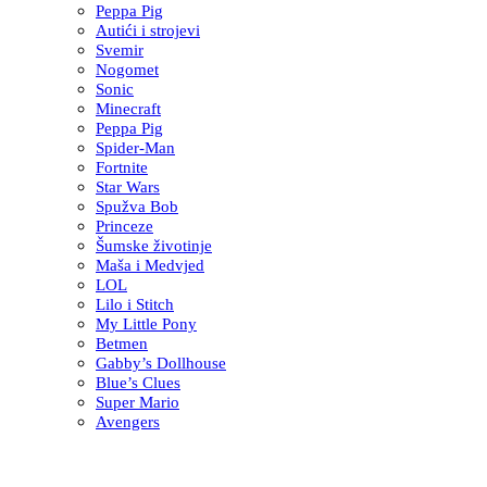
Peppa Pig
Autići i strojevi
Svemir
Nogomet
Sonic
Minecraft
Peppa Pig
Spider-Man
Fortnite
Star Wars
Spužva Bob
Princeze
Šumske životinje
Maša i Medvjed
LOL
Lilo i Stitch
My Little Pony
Betmen
Gabby’s Dollhouse
Blue’s Clues
Super Mario
Avengers