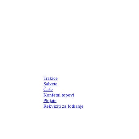
Trakice
Salvete
Čaše
Konfetni topovi
Pinjate
Rekviziti za fotkanje