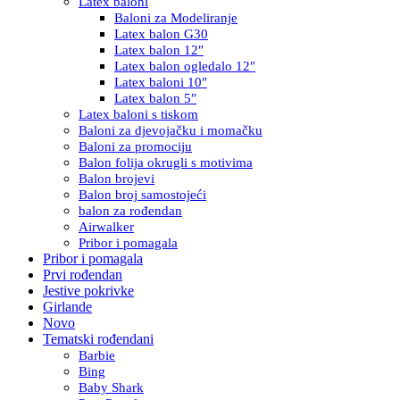
Latex baloni
Baloni za Modeliranje
Latex balon G30
Latex balon 12″
Latex balon ogledalo 12″
Latex baloni 10″
Latex balon 5″
Latex baloni s tiskom
Baloni za djevojačku i momačku
Baloni za promociju
Balon folija okrugli s motivima
Balon brojevi
Balon broj samostojeći
balon za rođendan
Airwalker
Pribor i pomagala
Pribor i pomagala
Prvi rođendan
Jestive pokrivke
Girlande
Novo
Tematski rođendani
Barbie
Bing
Baby Shark