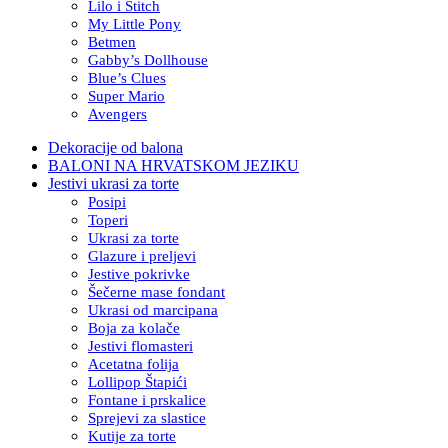
Lilo i Stitch
My Little Pony
Betmen
Gabby’s Dollhouse
Blue’s Clues
Super Mario
Avengers
Dekoracije od balona
BALONI NA HRVATSKOM JEZIKU
Jestivi ukrasi za torte
Posipi
Toperi
Ukrasi za torte
Glazure i preljevi
Jestive pokrivke
Šečerne mase fondant
Ukrasi od marcipana
Boja za kolače
Jestivi flomasteri
Acetatna folija
Lollipop Štapići
Fontane i prskalice
Sprejevi za slastice
Kutije za torte