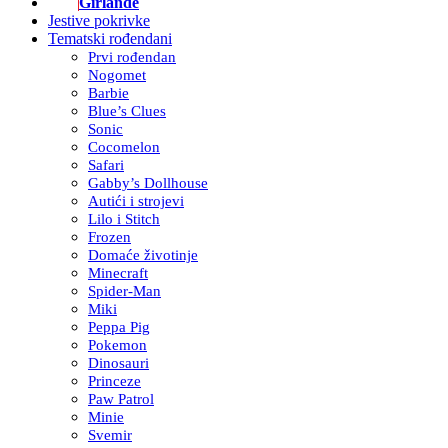
Girlande
Jestive pokrivke
Tematski rođendani
Prvi rođendan
Nogomet
Barbie
Blue’s Clues
Sonic
Cocomelon
Safari
Gabby’s Dollhouse
Autići i strojevi
Lilo i Stitch
Frozen
Domaće životinje
Minecraft
Spider-Man
Miki
Peppa Pig
Pokemon
Dinosauri
Princeze
Paw Patrol
Minie
Svemir