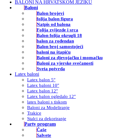
BALONI NA HRVATSKOM JEZIKU
Baloni
Balon brojevi
folija balon figura
Natpis od balona
Folija zvijezde i srca
Balon folija okrugli 18
balon za rođendan
Balon broj samostojeći
baloni na štapiću
Baloni za djevojačku i momačku
Baloni za vjerske svečanosti
Sveta potvrda
Latex baloni
Latex balon 5″
Latex baloni 10″
Latex balon 12″
Latex balon ogledalo 12″
latex baloni s tiskom
Baloni za Modeliranje
Trakice
Stalci za dekoriranje
Party program
Čaše
Salvete