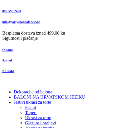
099 590 2450
info@partyshopbaloncic.hr
Besplatna dostava iznad 499,00 kn
Sigurnost i plaćanje
O nama
Savjeti
Kontakt
Dekoracije od balona
BALONI NA HRVATSKOM JEZIKU
Jestivi ukrasi za torte
Posipi
Toperi
Ukrasi za torte
Glazure i preljevi
Jestive pokrivke