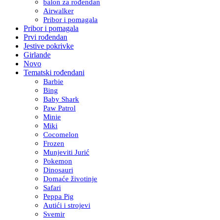
balon za rođendan
Airwalker
Pribor i pomagala
Pribor i pomagala
Prvi rođendan
Jestive pokrivke
Girlande
Novo
Tematski rođendani
Barbie
Bing
Baby Shark
Paw Patrol
Minie
Miki
Cocomelon
Frozen
Munjeviti Jurić
Pokemon
Dinosauri
Domaće životinje
Safari
Peppa Pig
Autići i strojevi
Svemir