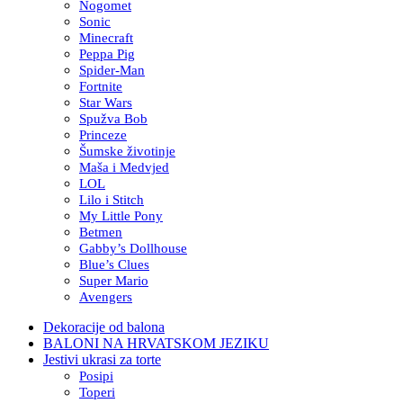
Nogomet
Sonic
Minecraft
Peppa Pig
Spider-Man
Fortnite
Star Wars
Spužva Bob
Princeze
Šumske životinje
Maša i Medvjed
LOL
Lilo i Stitch
My Little Pony
Betmen
Gabby’s Dollhouse
Blue’s Clues
Super Mario
Avengers
Dekoracije od balona
BALONI NA HRVATSKOM JEZIKU
Jestivi ukrasi za torte
Posipi
Toperi