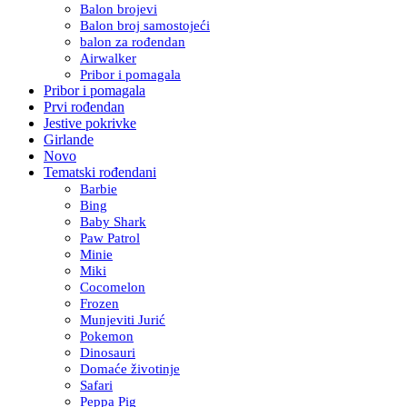
Balon brojevi
Balon broj samostojeći
balon za rođendan
Airwalker
Pribor i pomagala
Pribor i pomagala
Prvi rođendan
Jestive pokrivke
Girlande
Novo
Tematski rođendani
Barbie
Bing
Baby Shark
Paw Patrol
Minie
Miki
Cocomelon
Frozen
Munjeviti Jurić
Pokemon
Dinosauri
Domaće životinje
Safari
Peppa Pig