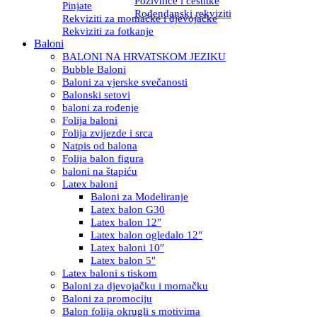
Pozivnice i čestitke
Pinjate
Rođendanski rekviziti
Rekviziti za momačke i djevojačke
Rekviziti za fotkanje
Baloni
BALONI NA HRVATSKOM JEZIKU
Bubble Baloni
Baloni za vjerske svečanosti
Balonski setovi
baloni za rođenje
Folija baloni
Folija zvijezde i srca
Natpis od balona
Folija balon figura
baloni na štapiću
Latex baloni
Baloni za Modeliranje
Latex balon G30
Latex balon 12″
Latex balon ogledalo 12″
Latex baloni 10″
Latex balon 5″
Latex baloni s tiskom
Baloni za djevojačku i momačku
Baloni za promociju
Balon folija okrugli s motivima