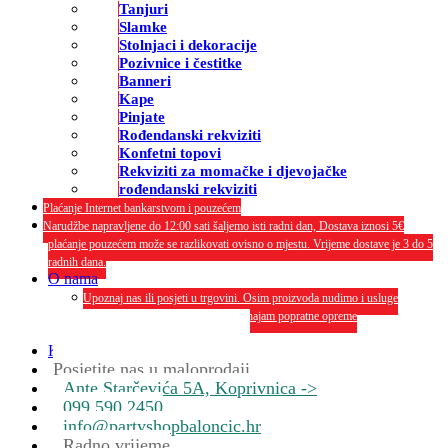
Tanjuri
Slamke
Stolnjaci i dekoracije
Pozivnice i čestitke
Banneri
Kape
Pinjate
Rođendanski rekviziti
Konfetni topovi
Rekviziti za momačke i djevojačke
rođendanski rekviziti
Plaćanje Internet bankarstvom i pouzećem
Narudžbe napravljene do 12:00 sati šaljemo isti radni dan, Dostava iznosi 5€
plaćanje pouzećem može se razlikovati ovisno o mjestu. Vrijeme dostave je 3 do 5
radnih dana.
O nama
Upoznaj nas ili posjeti u trgovini. Osim proizvoda nudimo i usluge
dekoriranja interijera i eksterija te najam popratne opreme
O nama
Kontakt
Posjetite nas u maloprodaji
Ante Starčevića 5A, Koprivnica ->
099 590 2450
info@partyshopbaloncic.hr
Radno vrijeme