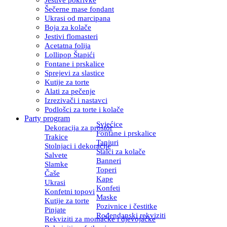
Šečerne mase fondant
Ukrasi od marcipana
Boja za kolače
Jestivi flomasteri
Acetatna folija
Lollipop Štapići
Fontane i prskalice
Sprejevi za slastice
Kutije za torte
Alati za pečenje
Izrezivači i nastavci
Podlošci za torte i kolače
Party program
Svjećice
Dekoracija za prostor
Fontane i prskalice
Trakice
Tanjuri
Stolnjaci i dekoracije
Stalci za kolače
Salvete
Banneri
Slamke
Toperi
Čaše
Kape
Ukrasi
Konfeti
Konfetni topovi
Maske
Kutije za torte
Pozivnice i čestitke
Pinjate
Rođendanski rekviziti
Rekviziti za momačke i djevojačke