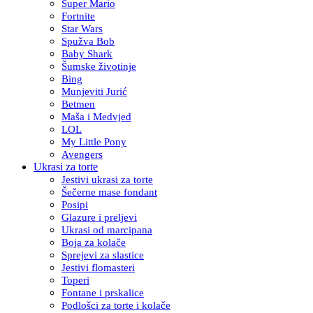
Super Mario
Fortnite
Star Wars
Spužva Bob
Baby Shark
Šumske životinje
Bing
Munjeviti Jurić
Betmen
Maša i Medvjed
LOL
My Little Pony
Avengers
Ukrasi za torte
Jestivi ukrasi za torte
Šečerne mase fondant
Posipi
Glazure i preljevi
Ukrasi od marcipana
Boja za kolače
Sprejevi za slastice
Jestivi flomasteri
Toperi
Fontane i prskalice
Podlošci za torte i kolače