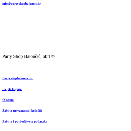
info@partyshopbaloncic.hr
Party Shop Balončić, obrt ©
Partyshopbaloncic.hr
Uvjeti kupnje
O nama
Zaštita privatnosti i kolačići
Zaštita i povjerljivost podataka