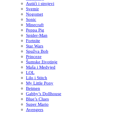
Autići i strojevi
Svemir
Nogomet
Sonic
Minecraft
Peppa Pig
Spider-Man
Fortnite
Star Wars
Spužva Bob
Princeze
Šumske životinje
Maša i Medvjed
LOL
Lilo i Stitch
My Little Pony
Betmen
Gabby’s Dollhouse
Blue’s Clues
Super Mario
Avengers