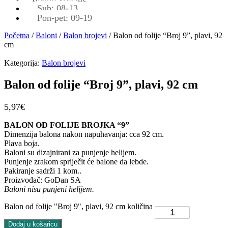
Sub: 08-13
Pon-pet: 09-19
Početna
/
Baloni
/
Balon brojevi
/ Balon od folije “Broj 9”, plavi, 92
cm
Kategorija:
Balon brojevi
Balon od folije “Broj 9”, plavi, 92 cm
5,97
€
BALON OD FOLIJE BROJKA “9”
Dimenzija balona nakon napuhavanja: cca 92 cm.
Plava boja.
Baloni su dizajnirani za punjenje helijem.
Punjenje zrakom spriječit će balone da lebde.
Pakiranje sadrži 1 kom..
Proizvođač: GoDan SA
Baloni nisu punjeni helijem.
Balon od folije "Broj 9", plavi, 92 cm količina
Dodaj u košaricu