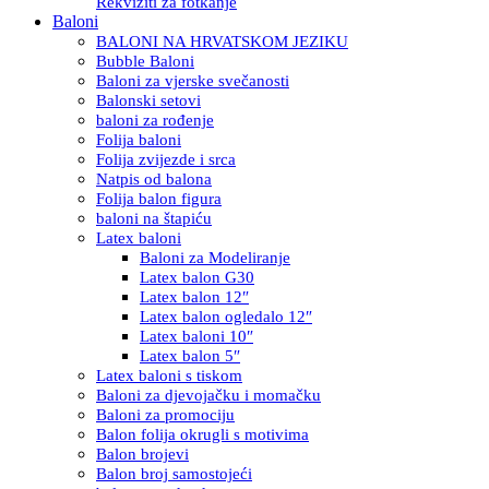
Rekviziti za fotkanje
Baloni
BALONI NA HRVATSKOM JEZIKU
Bubble Baloni
Baloni za vjerske svečanosti
Balonski setovi
baloni za rođenje
Folija baloni
Folija zvijezde i srca
Natpis od balona
Folija balon figura
baloni na štapiću
Latex baloni
Baloni za Modeliranje
Latex balon G30
Latex balon 12″
Latex balon ogledalo 12″
Latex baloni 10″
Latex balon 5″
Latex baloni s tiskom
Baloni za djevojačku i momačku
Baloni za promociju
Balon folija okrugli s motivima
Balon brojevi
Balon broj samostojeći