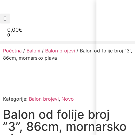
0,00
€
0
Narudžbe napravljene do 12:00 sati šaljemo isti radni dan, Dostava iznosi 5€ plaćanje pouzećem može se razlikovati ovisno o mjestu. Vrijeme dostave je 3 do 5 radnih dana.
Početna
/
Baloni
/
Balon brojevi
/ Balon od folije broj ”3”,
86cm, mornarsko plava
Kategorije:
Balon brojevi
,
Novo
Balon od folije broj
”3”, 86cm, mornarsko