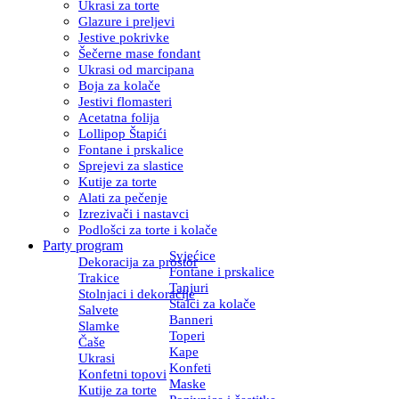
Ukrasi za torte
Glazure i preljevi
Jestive pokrivke
Šečerne mase fondant
Ukrasi od marcipana
Boja za kolače
Jestivi flomasteri
Acetatna folija
Lollipop Štapići
Fontane i prskalice
Sprejevi za slastice
Kutije za torte
Alati za pečenje
Izrezivači i nastavci
Podlošci za torte i kolače
Party program
Svjećice
Dekoracija za prostor
Fontane i prskalice
Trakice
Tanjuri
Stolnjaci i dekoracije
Stalci za kolače
Salvete
Banneri
Slamke
Toperi
Čaše
Kape
Ukrasi
Konfeti
Konfetni topovi
Maske
Kutije za torte