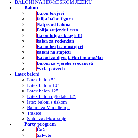
BALONI NA HRVATSKOM JEZIKU
Baloni
Balon brojevi
folija balon figura
Natpis od balona
Folija zvijezde i srca
Balon folija okrugli 18
balon za rođendan
Balon broj samostojeći
baloni na štapiću
Baloni za djevojačku i momačku
Baloni za vjerske svečanosti
Sveta potvrda
Latex baloni
Latex balon 5″
Latex baloni 10″
Latex balon 12″
Latex balon ogledalo 12″
latex baloni s tiskom
Baloni za Modeliranje
Trakice
Stalci za dekoriranje
Party program
Čaše
Salvete