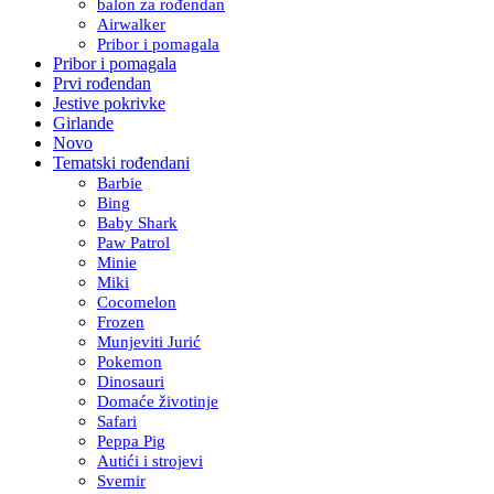
balon za rođendan
Airwalker
Pribor i pomagala
Pribor i pomagala
Prvi rođendan
Jestive pokrivke
Girlande
Novo
Tematski rođendani
Barbie
Bing
Baby Shark
Paw Patrol
Minie
Miki
Cocomelon
Frozen
Munjeviti Jurić
Pokemon
Dinosauri
Domaće životinje
Safari
Peppa Pig
Autići i strojevi
Svemir