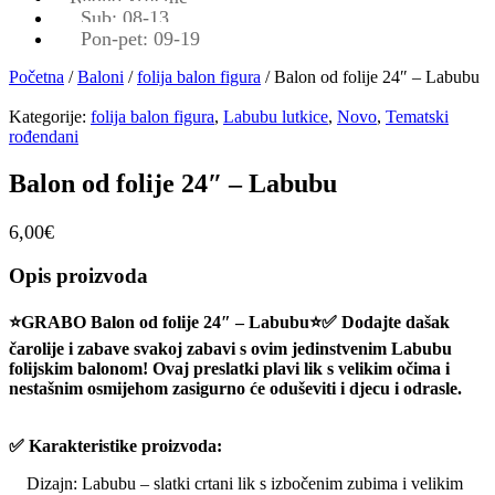
Sub: 08-13
Pon-pet: 09-19
Početna
/
Baloni
/
folija balon figura
/ Balon od folije 24″ – Labubu
Kategorije:
folija balon figura
,
Labubu lutkice
,
Novo
,
Tematski
rođendani
Balon od folije 24″ – Labubu
6,00
€
Opis proizvoda
⭐GRABO Balon od folije 24″ – Labubu⭐
✅ Dodajte dašak
čarolije i zabave svakoj zabavi s ovim jedinstvenim Labubu
folijskim balonom! Ovaj preslatki plavi lik s velikim očima i
nestašnim osmijehom zasigurno će oduševiti i djecu i odrasle.
✅ Karakteristike proizvoda:
Dizajn:
Labubu – slatki crtani lik s izbočenim zubima i velikim