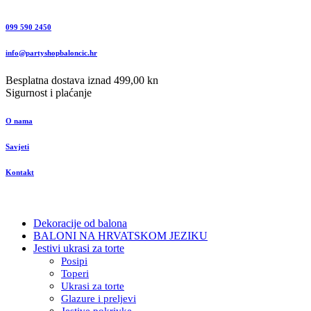
099 590 2450
info@partyshopbaloncic.hr
Besplatna dostava iznad 499,00 kn
Sigurnost i plaćanje
O nama
Savjeti
Kontakt
Dekoracije od balona
BALONI NA HRVATSKOM JEZIKU
Jestivi ukrasi za torte
Posipi
Toperi
Ukrasi za torte
Glazure i preljevi
Jestive pokrivke