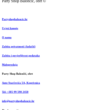
Party Shop Balončić, obrt ©
Partyshopbaloncic.hr
Uvjeti kupnje
O nama
Zaštita privatnosti i kolačići
Zaštita i povjerljivost podataka
Maloprodaja
Party Shop Balončić, obrt
Ante Starčevića 5A, Koprivnica
Tel: +385 99 590 2450
info@partyshopbaloncic.hr