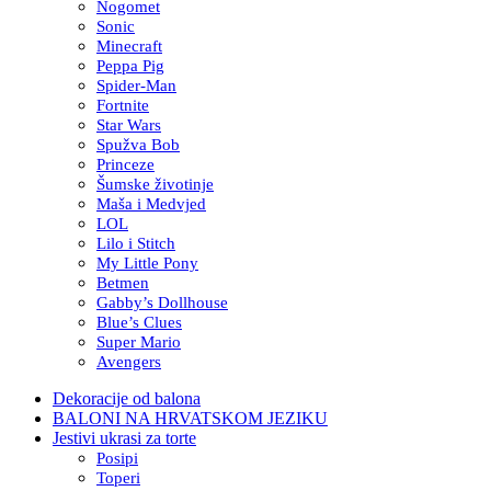
Nogomet
Sonic
Minecraft
Peppa Pig
Spider-Man
Fortnite
Star Wars
Spužva Bob
Princeze
Šumske životinje
Maša i Medvjed
LOL
Lilo i Stitch
My Little Pony
Betmen
Gabby’s Dollhouse
Blue’s Clues
Super Mario
Avengers
Dekoracije od balona
BALONI NA HRVATSKOM JEZIKU
Jestivi ukrasi za torte
Posipi
Toperi