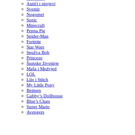
Autići i strojevi
Svemir
Nogomet
Sonic
Minecraft
Peppa Pig
Spider-Man
Fortnite
Star Wars
Spužva Bob
Princeze
Šumske životinje
Maša i Medvjed
LOL
Lilo i Stitch
My Little Pony
Betmen
Gabby’s Dollhouse
Blue’s Clues
Super Mario
Avengers