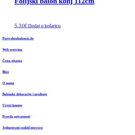
Folijski balon konj 112cm
5,31
€
Dodaj u košaricu
Partyshopbaloncic.hr
Web trgovina
Česta pitanja
Blog
O nama
Balonske dekoracije i uređenje
Uvjeti kupnje
Pravila privatnosti
Jednostrani raskid ugovora