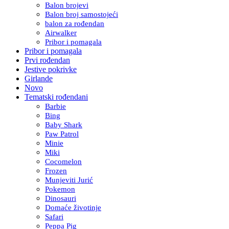
Balon brojevi
Balon broj samostojeći
balon za rođendan
Airwalker
Pribor i pomagala
Pribor i pomagala
Prvi rođendan
Jestive pokrivke
Girlande
Novo
Tematski rođendani
Barbie
Bing
Baby Shark
Paw Patrol
Minie
Miki
Cocomelon
Frozen
Munjeviti Jurić
Pokemon
Dinosauri
Domaće životinje
Safari
Peppa Pig