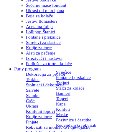
Šečerne mase fondant
Ukrasi od marcipana
Boja za kolače
Jestivi flomasteri
Acetatna folija
Lollipop Štapići
Fontane i prskalice
Sprejevi za slastice
Kutije za torte
Alati za pečenje
Izrezivači i nastavci
Podlošci za torte i kolače
Party program
Svjećice
Dekoracija za prostor
Fontane i prskalice
Trakice
Tanjuri
Stolnjaci i dekoracije
Stalci za kolače
Salvete
Banneri
Slamke
Toperi
Čaše
Kape
Ukrasi
Konfeti
Konfetni topovi
Maske
Kutije za torte
Pozivnice i čestitke
Pinjate
Rođendanski rekviziti
Rekviziti za momačke i djevojačke