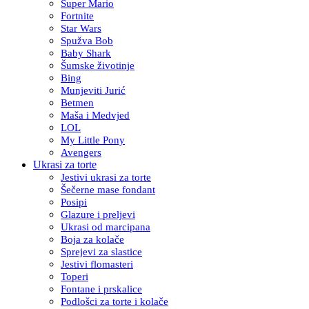
Super Mario
Fortnite
Star Wars
Spužva Bob
Baby Shark
Šumske životinje
Bing
Munjeviti Jurić
Betmen
Maša i Medvjed
LOL
My Little Pony
Avengers
Ukrasi za torte
Jestivi ukrasi za torte
Šečerne mase fondant
Posipi
Glazure i preljevi
Ukrasi od marcipana
Boja za kolače
Sprejevi za slastice
Jestivi flomasteri
Toperi
Fontane i prskalice
Podlošci za torte i kolače