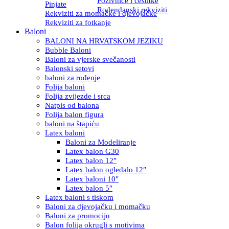
Pozivnice i čestitke
Pinjate
Rođendanski rekviziti
Rekviziti za momačke i djevojačke
Rekviziti za fotkanje
Baloni
BALONI NA HRVATSKOM JEZIKU
Bubble Baloni
Baloni za vjerske svečanosti
Balonski setovi
baloni za rođenje
Folija baloni
Folija zvijezde i srca
Natpis od balona
Folija balon figura
baloni na štapiću
Latex baloni
Baloni za Modeliranje
Latex balon G30
Latex balon 12″
Latex balon ogledalo 12″
Latex baloni 10″
Latex balon 5″
Latex baloni s tiskom
Baloni za djevojačku i momačku
Baloni za promociju
Balon folija okrugli s motivima