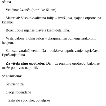
očima.
Veličina:
24 inča (otprilike 61 cm)
Materijal:
Visokokvalitetna folija – izdržljiva, sjajna i otporna na
kidanje.
Boje:
Tople nijanse plave s krem ​​​​detaljima.
Vrsta balona:
Folija balon – dizajniran za punjenje zrakom ili
helijem.
Samozatvarajući ventil:
Da – olakšava napuhavanje i sprječava
ispuštanje plina.
Za višekratnu upotrebu:
Da – uz pravilnu upotrebu, balon se
može ponovno napuniti.
✅ Primjena:
Savršeno za:
dječje rođendane
, festivale i piknike, obiteljske