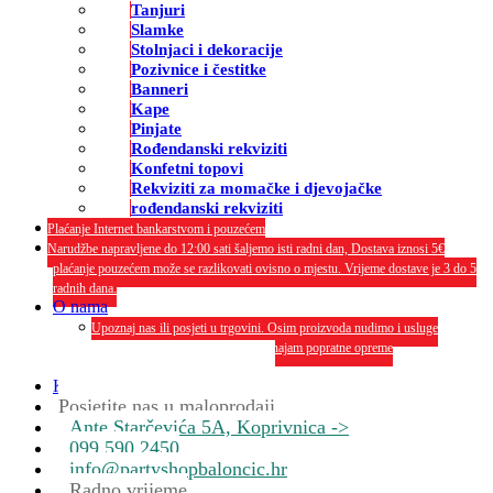
Tanjuri
Slamke
Stolnjaci i dekoracije
Pozivnice i čestitke
Banneri
Kape
Pinjate
Rođendanski rekviziti
Konfetni topovi
Rekviziti za momačke i djevojačke
rođendanski rekviziti
Plaćanje Internet bankarstvom i pouzećem
Narudžbe napravljene do 12:00 sati šaljemo isti radni dan, Dostava iznosi 5€
plaćanje pouzećem može se razlikovati ovisno o mjestu. Vrijeme dostave je 3 do 5
radnih dana.
O nama
Upoznaj nas ili posjeti u trgovini. Osim proizvoda nudimo i usluge
dekoriranja interijera i eksterija te najam popratne opreme
O nama
Kontakt
Posjetite nas u maloprodaji
Ante Starčevića 5A, Koprivnica ->
099 590 2450
info@partyshopbaloncic.hr
Radno vrijeme