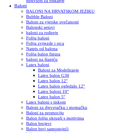
Rekviziti za fotkanje
Baloni
BALONI NA HRVATSKOM JEZIKU
Bubble Baloni
Baloni za vjerske svečanosti
Balonski setovi
baloni za rođenje
Folija baloni
Folija zvijezde i srca
Natpis od balona
Folija balon figura
baloni na štapiću
Latex baloni
Baloni za Modeliranje
Latex balon G30
Latex balon 12″
Latex balon ogledalo 12″
Latex baloni 10″
Latex balon 5″
Latex baloni s tiskom
Baloni za djevojačku i momačku
Baloni za promociju
Balon folija okrugli s motivima
Balon brojevi
Balon broj samostojeći