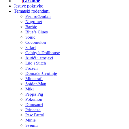
Girlande
Jestive pokrivke
Tematski rođendani
Prvi rođendan
Nogomet
Barbie
Blue’s Clues
Sonic
Cocomelon
Safari
Gabby’s Dollhouse
Autići i strojevi
Lilo i Stitch
Frozen
Domaće životinje
Minecraft
Spider-Man
Miki
Peppa Pig
Pokemon
Dinosauri
Princeze
Paw Patrol
Minie
Svemir