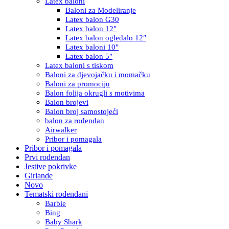
Latex baloni
Baloni za Modeliranje
Latex balon G30
Latex balon 12″
Latex balon ogledalo 12″
Latex baloni 10″
Latex balon 5″
Latex baloni s tiskom
Baloni za djevojačku i momačku
Baloni za promociju
Balon folija okrugli s motivima
Balon brojevi
Balon broj samostojeći
balon za rođendan
Airwalker
Pribor i pomagala
Pribor i pomagala
Prvi rođendan
Jestive pokrivke
Girlande
Novo
Tematski rođendani
Barbie
Bing
Baby Shark