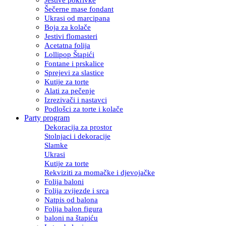
Šečerne mase fondant
Ukrasi od marcipana
Boja za kolače
Jestivi flomasteri
Acetatna folija
Lollipop Štapići
Fontane i prskalice
Sprejevi za slastice
Kutije za torte
Alati za pečenje
Izrezivači i nastavci
Podlošci za torte i kolače
Party program
Dekoracija za prostor
Stolnjaci i dekoracije
Slamke
Ukrasi
Kutije za torte
Rekviziti za momačke i djevojačke
Folija baloni
Folija zvijezde i srca
Natpis od balona
Folija balon figura
baloni na štapiću