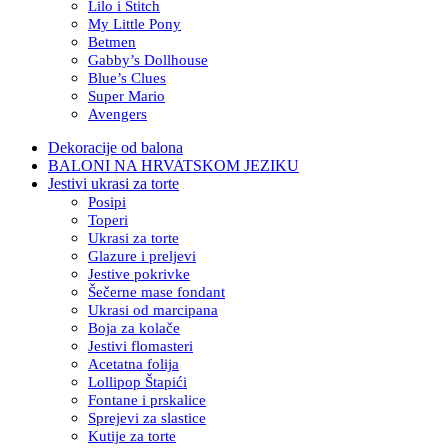
Lilo i Stitch
My Little Pony
Betmen
Gabby’s Dollhouse
Blue’s Clues
Super Mario
Avengers
Dekoracije od balona
BALONI NA HRVATSKOM JEZIKU
Jestivi ukrasi za torte
Posipi
Toperi
Ukrasi za torte
Glazure i preljevi
Jestive pokrivke
Šečerne mase fondant
Ukrasi od marcipana
Boja za kolače
Jestivi flomasteri
Acetatna folija
Lollipop Štapići
Fontane i prskalice
Sprejevi za slastice
Kutije za torte