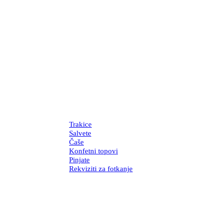
Trakice
Salvete
Čaše
Konfetni topovi
Pinjate
Rekviziti za fotkanje