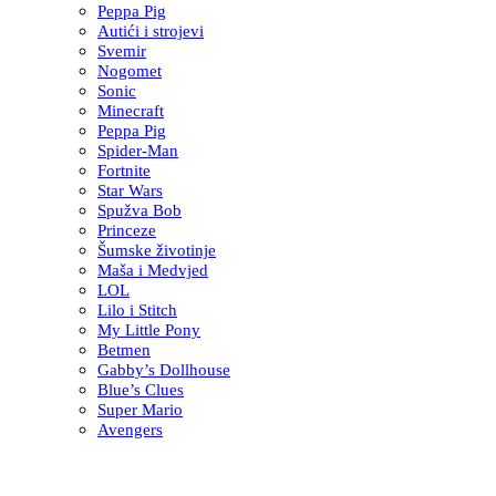
Peppa Pig
Autići i strojevi
Svemir
Nogomet
Sonic
Minecraft
Peppa Pig
Spider-Man
Fortnite
Star Wars
Spužva Bob
Princeze
Šumske životinje
Maša i Medvjed
LOL
Lilo i Stitch
My Little Pony
Betmen
Gabby’s Dollhouse
Blue’s Clues
Super Mario
Avengers