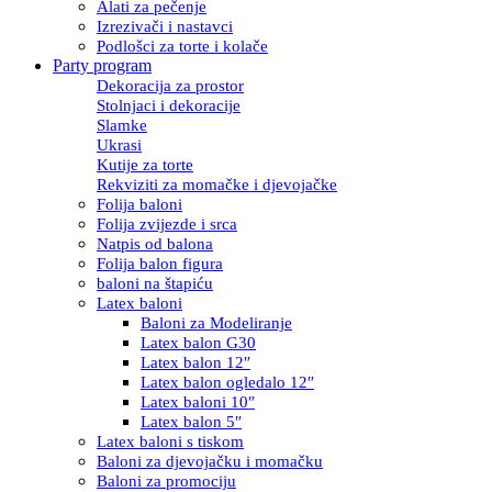
Alati za pečenje
Izrezivači i nastavci
Podlošci za torte i kolače
Party program
Dekoracija za prostor
Stolnjaci i dekoracije
Slamke
Ukrasi
Kutije za torte
Rekviziti za momačke i djevojačke
Folija baloni
Folija zvijezde i srca
Natpis od balona
Folija balon figura
baloni na štapiću
Latex baloni
Baloni za Modeliranje
Latex balon G30
Latex balon 12″
Latex balon ogledalo 12″
Latex baloni 10″
Latex balon 5″
Latex baloni s tiskom
Baloni za djevojačku i momačku
Baloni za promociju