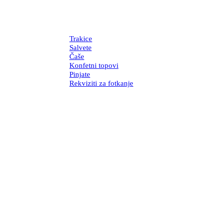
Trakice
Salvete
Čaše
Konfetni topovi
Pinjate
Rekviziti za fotkanje