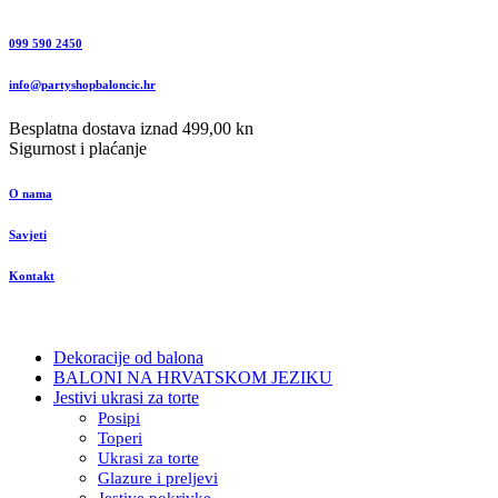
099 590 2450
info@partyshopbaloncic.hr
Besplatna dostava iznad 499,00 kn
Sigurnost i plaćanje
O nama
Savjeti
Kontakt
Dekoracije od balona
BALONI NA HRVATSKOM JEZIKU
Jestivi ukrasi za torte
Posipi
Toperi
Ukrasi za torte
Glazure i preljevi
Jestive pokrivke