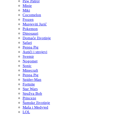
Paw Patrol
Minie
Miki
Cocomelon
Frozen
Munjeviti Jurić
Pokemon
Dinosauri
Domaće životinje
Safari
Peppa Pig
Autići i strojevi
Svemir
Nogomet
Sonic
Minecraft
Peppa Pig
Spider-Man
Fortnite
Star Wars
Spužva Bob
Princeze
Šumske životinje
Maša i Medvjed
LOL