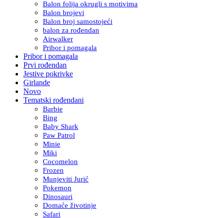
Balon folija okrugli s motivima
Balon brojevi
Balon broj samostojeći
balon za rođendan
Airwalker
Pribor i pomagala
Pribor i pomagala
Prvi rođendan
Jestive pokrivke
Girlande
Novo
Tematski rođendani
Barbie
Bing
Baby Shark
Paw Patrol
Minie
Miki
Cocomelon
Frozen
Munjeviti Jurić
Pokemon
Dinosauri
Domaće životinje
Safari