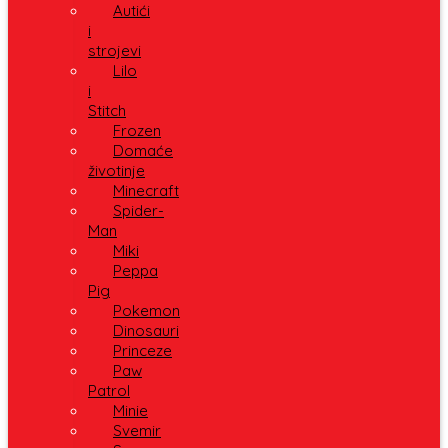
Autići
i
strojevi
Lilo
i
Stitch
Frozen
Domaće
životinje
Minecraft
Spider-
Man
Miki
Peppa
Pig
Pokemon
Dinosauri
Princeze
Paw
Patrol
Minie
Svemir