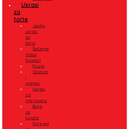
Ukrasi
za
torte
Jestivi
ukrasi
za
torte
Šečerne
mase
fondant
Posipi
Glazure
i
preljevi
Ukrasi
od
marcipana
Boja
za
kolače
Sprejevi