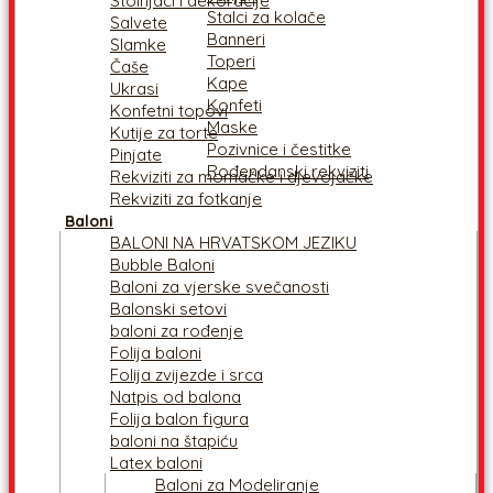
Stolnjaci i dekoracije
Stalci za kolače
Salvete
Banneri
Slamke
Toperi
Čaše
Kape
Ukrasi
Konfeti
Konfetni topovi
Maske
Kutije za torte
Pozivnice i čestitke
Pinjate
Rođendanski rekviziti
Rekviziti za momačke i djevojačke
Rekviziti za fotkanje
Baloni
BALONI NA HRVATSKOM JEZIKU
Bubble Baloni
Baloni za vjerske svečanosti
Balonski setovi
baloni za rođenje
Folija baloni
Folija zvijezde i srca
Natpis od balona
Folija balon figura
baloni na štapiću
Latex baloni
Baloni za Modeliranje