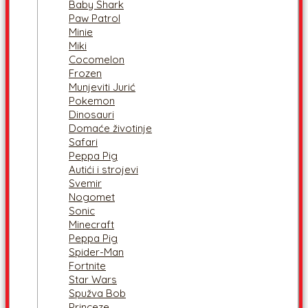
Baby Shark
Paw Patrol
Minie
Miki
Cocomelon
Frozen
Munjeviti Jurić
Pokemon
Dinosauri
Domaće životinje
Safari
Peppa Pig
Autići i strojevi
Svemir
Nogomet
Sonic
Minecraft
Peppa Pig
Spider-Man
Fortnite
Star Wars
Spužva Bob
Princeze