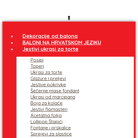
Dekoracije od balona
BALONI NA HRVATSKOM JEZIKU
Jestivi ukrasi za torte
Posipi
Toperi
Ukrasi za torte
Glazure i preljevi
Jestive pokrivke
Šečerne mase fondant
Ukrasi od marcipana
Boja za kolače
Jestivi flomasteri
Acetatna folija
Lollipop Štapići
Fontane i prskalice
Sprejevi za slastice