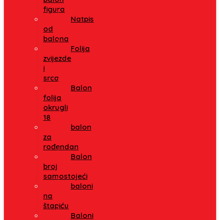
figura
Natpis
od
balona
Folija
zvijezde
i
srca
Balon
folija
okrugli
18
balon
za
rođendan
Balon
broj
samostojeći
baloni
na
štapiću
Baloni