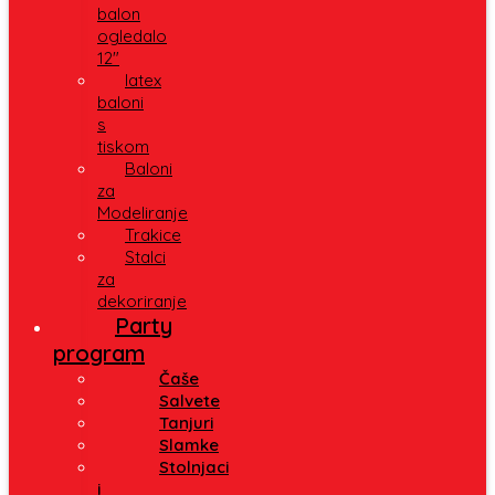
balon
ogledalo
12″
latex
baloni
s
tiskom
Baloni
za
Modeliranje
Trakice
Stalci
za
dekoriranje
Party
program
Čaše
Salvete
Tanjuri
Slamke
Stolnjaci
i