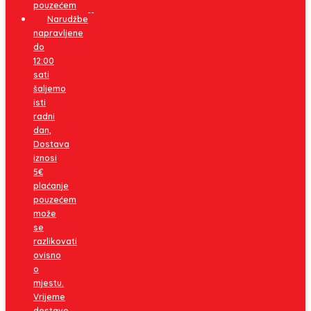
pouzećem
Narudžbe
napravljene
do
12:00
sati
šaljemo
isti
radni
dan,
Dostava
iznosi
5€
plaćanje
pouzećem
može
se
razlikovati
ovisno
o
mjestu.
Vrijeme
dostave