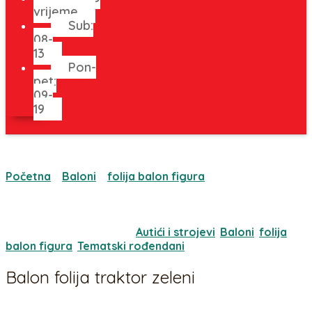
vrijeme
Sub:
08-
13
Pon-
pet:
09-
19
Početna
/
Baloni
/
folija balon figura
/ Balon folija
traktor zeleni
Oznaka:
1300
Kategorije:
Autići i strojevi
,
Baloni
,
folija
balon figura
,
Tematski rođendani
Balon folija traktor zeleni
5,31
€