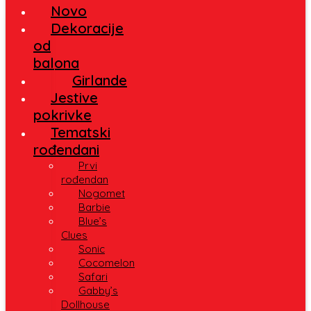
Novo
Dekoracije
od
balona
Girlande
Jestive
pokrivke
Tematski
rođendani
Prvi
rođendan
Nogomet
Barbie
Blue’s
Clues
Sonic
Cocomelon
Safari
Gabby’s
Dollhouse