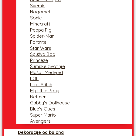
Svemir
Nogomet
Sonic
Minecraft
Peppa Pig
Spider-Man
Fortnite
Star Wars
Spužva Bob
Princeze
Šumske životinje
Maša i Medvjed
LOL
Lilo i Stitch
My Little Pony
Betmen
Gabby’s Dollhouse
Blue’s Clues
Super Mario
Avengers
Dekoracije od balona