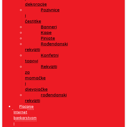
dekoracije
Pozivnice
i
čestitke
Banneri
Kape
Pinjate
Rođendanski
rekviziti
Konfetni
topovi
Rekviziti
za
momačke
i
djevojačke
rođendanski
rekviziti
Plaćanje
Internet
bankarstvom
i