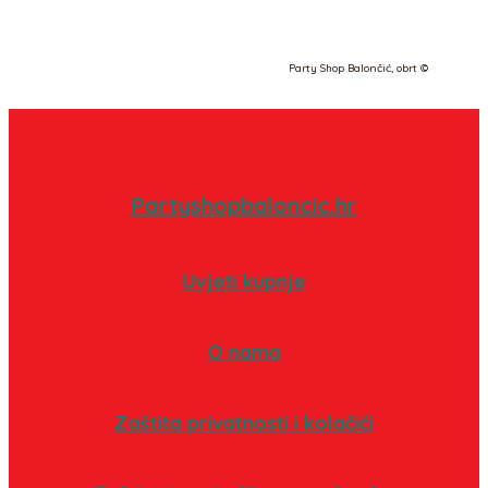
Party Shop Balončić, obrt ©
Partyshopbaloncic.hr
Uvjeti kupnje
O nama
Zaštita privatnosti i kolačići