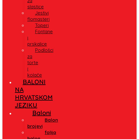
za
slastice
Jestivi
flomasteri
Toperi
Fontane
i
prskalice
Podlošci
za
torte
i
kolače
BALONI
NA
HRVATSKOM
JEZIKU
Baloni
Balon
brojevi
folija
balon