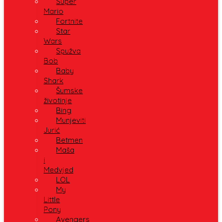
Super
Mario
Fortnite
Star
Wars
Spužva
Bob
Baby
Shark
Šumske
životinje
Bing
Munjeviti
Jurić
Betmen
Maša
i
Medvjed
LOL
My
Little
Pony
Avengers