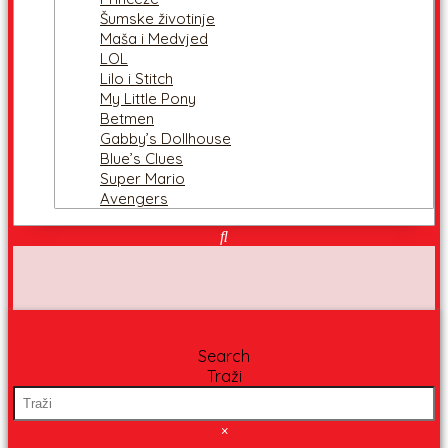
Šumske životinje
Maša i Medvjed
LOL
Lilo i Stitch
My Little Pony
Betmen
Gabby’s Dollhouse
Blue’s Clues
Super Mario
Avengers
Search
Traži
×