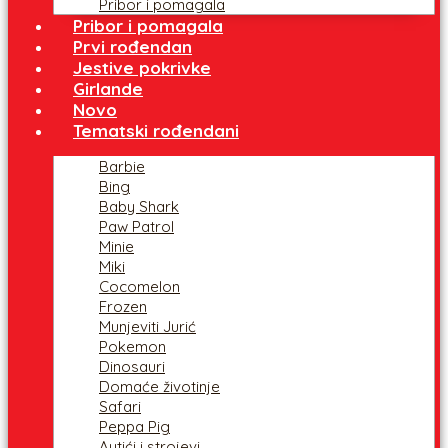
Pribor i pomagala
Pribor i pomagala
Prvi rođendan
Jestive pokrivke
Girlande
Novo
Tematski rođendani
Barbie
Bing
Baby Shark
Paw Patrol
Minie
Miki
Cocomelon
Frozen
Munjeviti Jurić
Pokemon
Dinosauri
Domaće životinje
Safari
Peppa Pig
Autići i strojevi