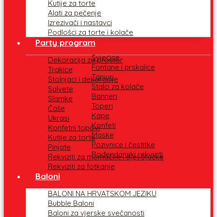
Kutije za torte
Alati za pečenje
Izrezivači i nastavci
Podlošci za torte i kolače
Party program
Svjećice
Dekoracija za prostor
Fontane i prskalice
Trakice
Tanjuri
Stolnjaci i dekoracije
Stalci za kolače
Salvete
Banneri
Slamke
Toperi
Čaše
Kape
Ukrasi
Konfeti
Konfetni topovi
Maske
Kutije za torte
Pozivnice i čestitke
Pinjate
Rođendanski rekviziti
Rekviziti za momačke i djevojačke
Rekviziti za fotkanje
Baloni
BALONI NA HRVATSKOM JEZIKU
Bubble Baloni
Baloni za vjerske svečanosti