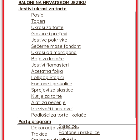
BALONI NA HRVATSKOM JEZIKU
Jestivi ukrasi za torte
Posipi
Toperi
Ukrasi za torte
Glazure i preljevi
Jestive pokrivke
Šečerne mase fondant
Ukrasi od marcipana
Boja za kolače
Jestivi flomasteri
Acetatna folija
Lollipop Štapići
Fontane i prskalice
Sprejevi za slastice
Kutije za torte
Alati za pečenje
Izrezivači i nastavci
Podlošci za torte i kolače
Party program
Svjećice
Dekoracija za prostor
Fontane i prskalice
Trakice
Tanjuri