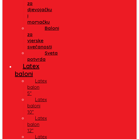
za
djevojačku
i
momačku
Baloni
za
vjerske
svečanosti
Sveta
potvrda
Latex
baloni
Latex
balon
5″
Latex
baloni
10″
Latex
balon
12″
Latex