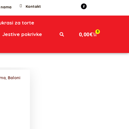
Kontakt
 nama
 ukrasi za torte
0
0,00
€
Jestive pokrivke
ima
,
Baloni