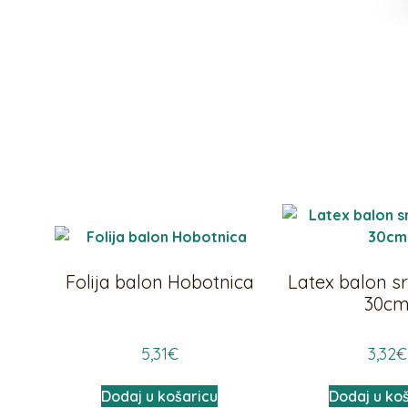
Folija balon Hobotnica
Latex balon sr
30c
5,31
€
3,32
€
Dodaj u košaricu
Dodaj u ko