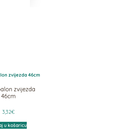
balon zvijezda
46cm
3,32
€
j u košaricu