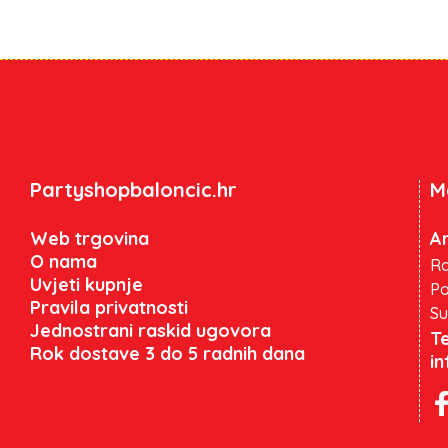
Partyshopbaloncic.hr
M
Web trgovina
An
O nama
Ra
Uvjeti kupnje
Po
Pravila privatnosti
Su
Jednostrani raskid ugovora
Te
Rok dostave 3 do 5 radnih dana
i