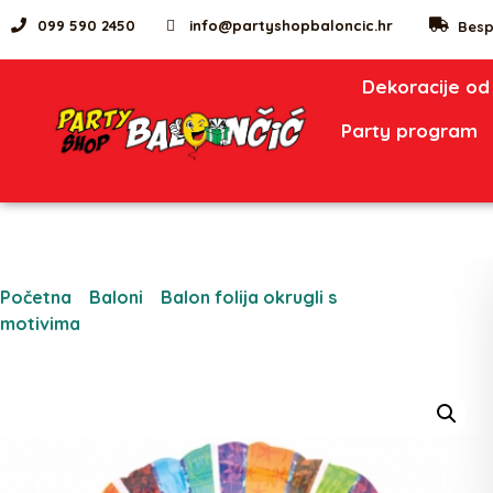
099 590 2450
info@partyshopbaloncic.hr
Besp
Dekoracije od
Party program
Početna
/
Baloni
/
Balon folija okrugli s
motivima
/ Balon folija RADIANT BIRTHDAY 30