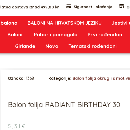
Sigurnost i plaćanje
latna dostava iznad 499,00 kn
O
 balona
BALONI NA HRVATSKOM JEZIKU
Jestivi
Baloni
Pribor i pomagala
Prvi rođendan
Girlande
Novo
Tematski rođendani
Oznaka:
1368
Kategorije:
Balon folija okrugli s motiv
Balon folija RADIANT BIRTHDAY 30
5,31
€