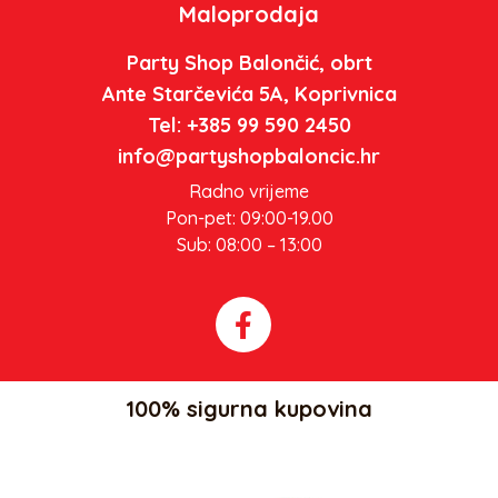
Maloprodaja
Party Shop Balončić, obrt
Ante Starčevića 5A, Koprivnica
Tel: +385 99 590 2450
info@partyshopbaloncic.hr
Radno vrijeme
Pon-pet: 09:00-19.00
Sub: 08:00 – 13:00
100% sigurna kupovina