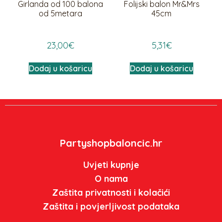
Girlanda od 100 balona
Folijski balon Mr&Mrs
od 5metara
45cm
23,00
€
5,31
€
Dodaj u košaricu
Dodaj u košaricu
Partyshopbaloncic.hr
Uvjeti kupnje
O nama
Zaštita privatnosti i kolačići
Zaštita i povjerljivost podataka