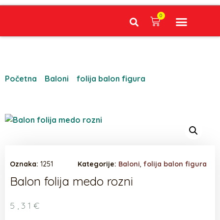
0
Narudžbe napravljene do 12:00 sati šaljemo isti radni dan, Dostava iznosi 5€ plaćanje pouzećem može se razlikovati ovisno o mjestu. Vrijeme dostave je 3 do 5 radnih dana.
Početna
/
Baloni
/
folija balon figura
/ Balon folija
medo rozni
Oznaka:
1251
Kategorije:
Baloni
,
folija balon figura
Balon folija medo rozni
5,31
€