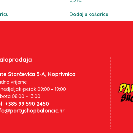
ricu
Dodaj u košaricu
aloprodaja
te Starčevića 5-A, Koprivnica
dno vrijeme:
nedjeljak-petak 09:00 – 19:00
bota 08:00 – 13:00
l: +385 99 590 2450
nfo@partyshopbaloncic.hr