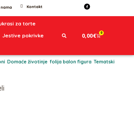
Kontakt
 nama
 ukrasi za torte
0
0,00
€
Jestive pokrivke
oni
,
Domaće životinje
,
folija balon figura
,
Tematski
li
pakiranju (nenapuhan), a može se napuhati helijem ili