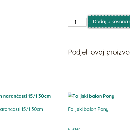
zrakom
Dodaj u košaricu
Podjeli ovaj proiz
arančasti 15/1 30cm
Folijski balon Pony
5,31
€