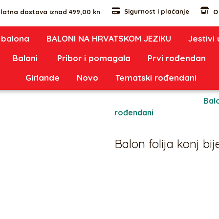
Sigurnost i plaćanje
latna dostava iznad 499,00 kn
O
 balona
BALONI NA HRVATSKOM JEZIKU
Jestivi
Baloni
Pribor i pomagala
Prvi rođendan
Girlande
Novo
Tematski rođendani
eli
Oznaka:
1261
Kategorije:
Bal
rođendani
Balon folija konj bije
5,31
€
Balon je u svome orginalnom 