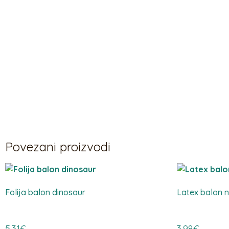
Povezani proizvodi
Folija balon dinosaur
Latex balon n
5,31
€
3,98
€