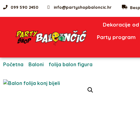
099 590 2450
info@partyshopbaloncic.hr
Besp
Dekoracije od
Party program
Početna
/
Baloni
/
folija balon figura
/ Balon folija konj bij