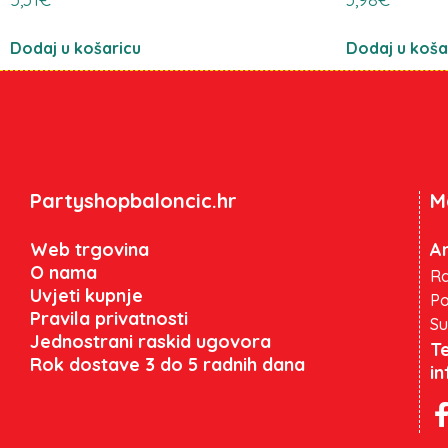
Dodaj u košaricu
Dodaj u koša
Partyshopbaloncic.hr
M
Web trgovina
An
O nama
Ra
Uvjeti kupnje
Po
Pravila privatnosti
Su
Jednostrani raskid ugovora
Te
Rok dostave 3 do 5 radnih dana
i