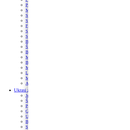
Paw Patrol
Minie
Svemir
Super Mario
Fortnite
Star Wars
Spužva Bob
Baby Shark
Šumske životinje
Bing
Munjeviti Jurić
Betmen
Maša i Medvjed
LOL
My Little Pony
Avengers
Ukrasi za torte
Jestivi ukrasi za torte
Šečerne mase fondant
Posipi
Glazure i preljevi
Ukrasi od marcipana
Boja za kolače
Sprejevi za slastice