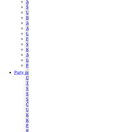
Jestive pokrivke
Šečerne mase fondant
Ukrasi od marcipana
Boja za kolače
Jestivi flomasteri
Acetatna folija
Lollipop Štapići
Fontane i prskalice
Sprejevi za slastice
Kutije za torte
Alati za pečenje
Izrezivači i nastavci
Podlošci za torte i kolače
Party program
Svjećice
Dekoracija za prostor
Fontane i prskalice
Trakice
Tanjuri
Stolnjaci i dekoracije
Stalci za kolače
Salvete
Banneri
Slamke
Toperi
Čaše
Kape
Ukrasi
Konfeti
Konfetni topovi
Maske
Kutije za torte
Pozivnice i čestitke
Pinjate
Rođendanski rekviziti
Rekviziti za momačke i djevojačke