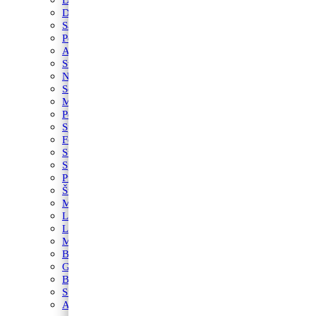
Domaće životinje
Safari
Peppa Pig
Autići i strojevi
Svemir
Nogomet
Sonic
Minecraft
Peppa Pig
Spider-Man
Fortnite
Star Wars
Spužva Bob
Princeze
Šumske životinje
Maša i Medvjed
LOL
Lilo i Stitch
My Little Pony
Betmen
Gabby’s Dollhouse
Blue’s Clues
Super Mario
Avengers