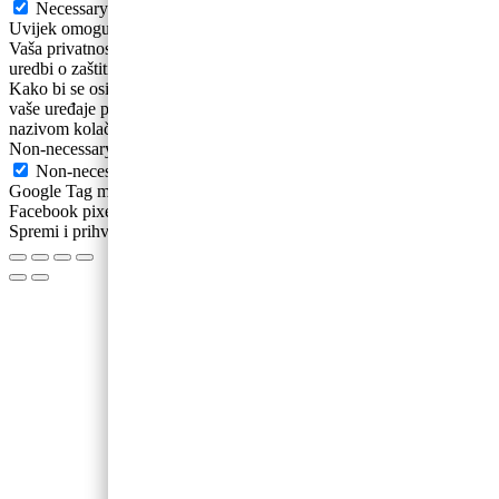
Necessary
Uvijek omogućeno
Vaša privatnost i osobni podaci su nam bitni. Sukladno novoj Općoj
uredbi o zaštiti podataka ažurirali smo naša Pravila privatnosti .
Kako bi se osigurao ispravan rad ovih web-stranica, ponekad na
vaše uređaje pohranjujemo male podatkovne datoteke poznate pod
nazivom kolačići.
Non-necessary
Non-necessary
Google Tag manager Google Analytics Google ecommerce
Facebook pixel
Spremi i prihvati