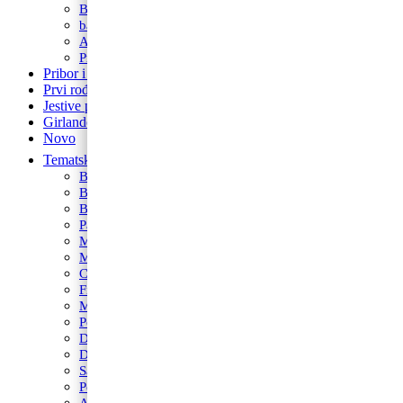
Balon broj samostojeći
balon za rođendan
Airwalker
Pribor i pomagala
Pribor i pomagala
Prvi rođendan
Jestive pokrivke
Girlande
Novo
Tematski rođendani
Barbie
Bing
Baby Shark
Paw Patrol
Minie
Miki
Cocomelon
Frozen
Munjeviti Jurić
Pokemon
Dinosauri
Domaće životinje
Safari
Peppa Pig
Autići i strojevi