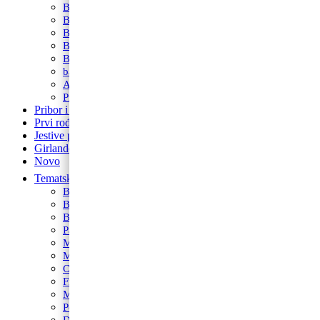
Baloni za djevojačku i momačku
Baloni za promociju
Balon folija okrugli s motivima
Balon brojevi
Balon broj samostojeći
balon za rođendan
Airwalker
Pribor i pomagala
Pribor i pomagala
Prvi rođendan
Jestive pokrivke
Girlande
Novo
Tematski rođendani
Barbie
Bing
Baby Shark
Paw Patrol
Minie
Miki
Cocomelon
Frozen
Munjeviti Jurić
Pokemon
Dinosauri