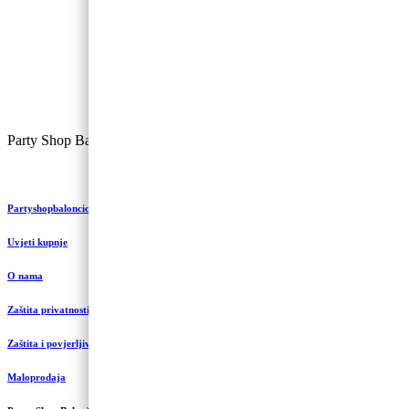
Party Shop Balončić, obrt ©
Partyshopbaloncic.hr
Uvjeti kupnje
O nama
Zaštita privatnosti i kolačići
Zaštita i povjerljivost podataka
Maloprodaja