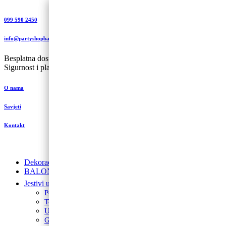
099 590 2450
info@partyshopbaloncic.hr
Besplatna dostava iznad 499,00 kn
Sigurnost i plaćanje
O nama
Savjeti
Kontakt
Dekoracije od balona
BALONI NA HRVATSKOM JEZIKU
Jestivi ukrasi za torte
Posipi
Toperi
Ukrasi za torte
Glazure i preljevi