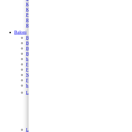
Konfeti
Konfetni topovi
Maske
Kutije za torte
Pozivnice i čestitke
Pinjate
Rođendanski rekviziti
Rekviziti za momačke i djevojačke
Rekviziti za fotkanje
Baloni
BALONI NA HRVATSKOM JEZIKU
Bubble Baloni
Baloni za vjerske svečanosti
Balonski setovi
baloni za rođenje
Folija baloni
Folija zvijezde i srca
Natpis od balona
Folija balon figura
baloni na štapiću
Latex baloni
Baloni za Modeliranje
Latex balon G30
Latex balon 12″
Latex balon ogledalo 12″
Latex baloni 10″
Latex balon 5″
Latex baloni s tiskom