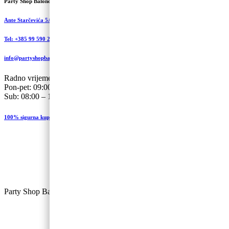
Party Shop Balončić, obrt
Ante Starčevića 5A, Koprivnica
Tel: +385 99 590 2450
info@partyshopbaloncic.hr
Radno vrijeme
Pon-pet: 09:00-19.00
Sub: 08:00 – 13:00
100% sigurna kupovina
Party Shop Balončić, obrt ©