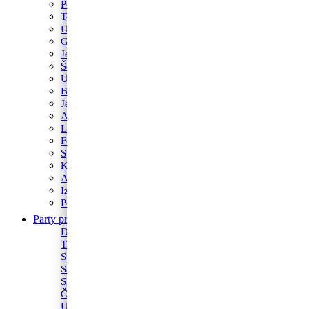
Posipi
Toperi
Ukrasi za torte
Glazure i preljevi
Jestive pokrivke
Šečerne mase fondant
Ukrasi od marcipana
Boja za kolače
Jestivi flomasteri
Acetatna folija
Lollipop Štapići
Fontane i prskalice
Sprejevi za slastice
Kutije za torte
Alati za pečenje
Izrezivači i nastavci
Podlošci za torte i kolače
Party program
Svjećice
Dekoracija za prostor
Fontane i prskalice
Trakice
Tanjuri
Stolnjaci i dekoracije
Stalci za kolače
Salvete
Banneri
Slamke
Toperi
Čaše
Kape
Ukrasi