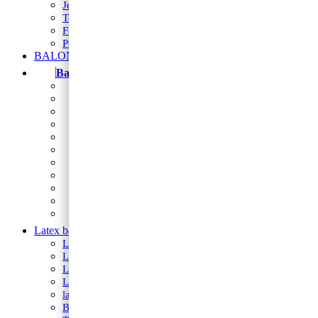
Jestivi flomasteri
Toperi
Fontane i prskalice
Podlošci za torte i kolače
BALONI NA HRVATSKOM JEZIKU
Baloni
Balon brojevi
folija balon figura
Natpis od balona
Folija zvijezde i srca
Balon folija okrugli 18
balon za rođendan
Balon broj samostojeći
baloni na štapiću
Baloni za djevojačku i momačku
Baloni za vjerske svečanosti
Sveta potvrda
Latex baloni
Latex balon 5″
Latex baloni 10″
Latex balon 12″
Latex balon ogledalo 12″
latex baloni s tiskom
Baloni za Modeliranje