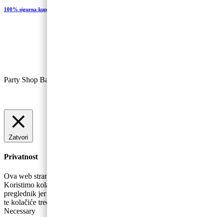
100% sigurna kupovina
Party Shop Baloncic, obrt ©
Zatvori
Privatnost
Ova web stranica koristi kolačiće za poboljšanje vašeg iskustva.
Koristimo kolačiće koji se prema potrebi pohranjuju se na vaš
preglednik jer su bitni za rad osnovnih funkcionalnosti web stranice
te kolačiće trećih strana koji nam pomažu u analizira
...
Necessary