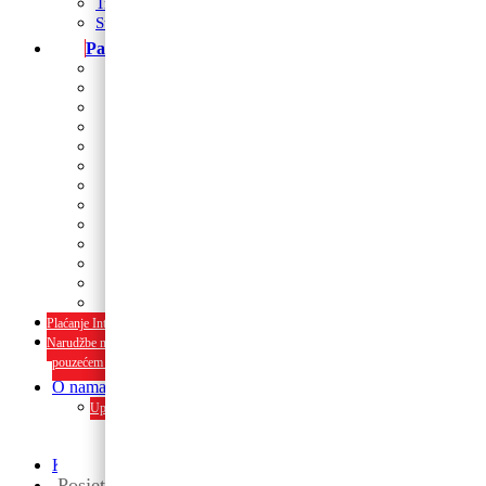
Trakice
Stalci za dekoriranje
Party program
Čaše
Salvete
Tanjuri
Slamke
Stolnjaci i dekoracije
Pozivnice i čestitke
Banneri
Kape
Pinjate
Rođendanski rekviziti
Konfetni topovi
Rekviziti za momačke i djevojačke
rođendanski rekviziti
Plaćanje Internet bankarstvom i pouzećem
Narudžbe napravljene do 12:00 sati šaljemo isti radni dan, Dostava iznosi 5€ plaćanje
pouzećem može se razlikovati ovisno o mjestu. Vrijeme dostave je 3 do 5 radnih dan
O nama
Upoznaj nas ili posjeti u trgovini. Osim proizvoda nudimo i usluge dekoriran
interijera i eksterija te najam popratne opreme
O nama
Kontakt
Posjetite nas u maloprodaji