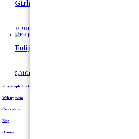
Girlanda od 100 balona od 5metara
19,91
€
Dodaj u košaricu
Folijski balon Pony
5,31
€
Dodaj u košaricu
Partyshopbaloncic.hr
Web trgovina
Česta pitanja
Blog
O nama