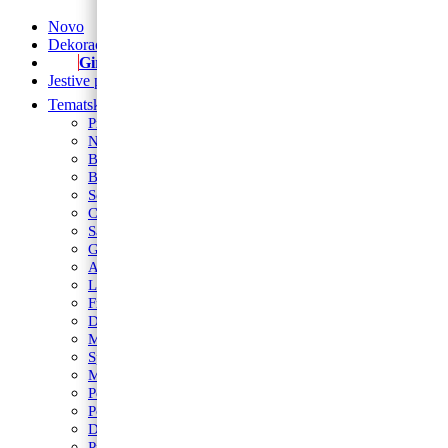
Novo
Dekoracije od balona
Girlande
Jestive pokrivke
Tematski rođendani
Prvi rođendan
Nogomet
Barbie
Blue’s Clues
Sonic
Cocomelon
Safari
Gabby’s Dollhouse
Autići i strojevi
Lilo i Stitch
Frozen
Domaće životinje
Minecraft
Spider-Man
Miki
Peppa Pig
Pokemon
Dinosauri
Princeze