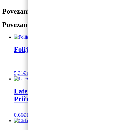
Povezani proizvodi
Povezani proizvodi
Folija balon Hobotnica
5,31
€
Dodaj u košaricu
Latex balon sa tiskom Sretna Prva
Pričest
0,66
€
Dodaj u košaricu