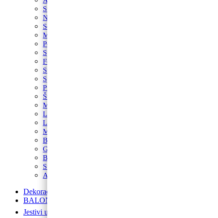
Svemir
Nogomet
Sonic
Minecraft
Peppa Pig
Spider-Man
Fortnite
Star Wars
Spužva Bob
Princeze
Šumske životinje
Maša i Medvjed
LOL
Lilo i Stitch
My Little Pony
Betmen
Gabby’s Dollhouse
Blue’s Clues
Super Mario
Avengers
Dekoracije od balona
BALONI NA HRVATSKOM JEZIKU
Jestivi ukrasi za torte