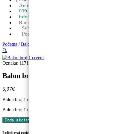
Ante Starčevića 5A, Koprivnica ->
099 590 2450
info@partyshopbaloncic.hr
Radno vrijeme
Sub: 08-13
Pon-pet: 09-19
Početna
/
Baloni
/
Balon brojevi
/ Balon broj 1 crveni
🔍
Oznaka:
1171
Kategorije:
Balon brojevi
,
Baloni
,
Prvi rođendan
Balon broj 1 crveni
5,97
€
Balon broj 1 crveni
Balon broj 1 crveni količina
Dodaj u košaricu
Podjeli ovaj proizvod na društvenim mrežama