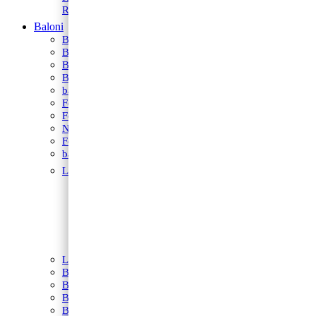
Rekviziti za fotkanje
Baloni
BALONI NA HRVATSKOM JEZIKU
Bubble Baloni
Baloni za vjerske svečanosti
Balonski setovi
baloni za rođenje
Folija baloni
Folija zvijezde i srca
Natpis od balona
Folija balon figura
baloni na štapiću
Latex baloni
Baloni za Modeliranje
Latex balon G30
Latex balon 12″
Latex balon ogledalo 12″
Latex baloni 10″
Latex balon 5″
Latex baloni s tiskom
Baloni za djevojačku i momačku
Baloni za promociju
Balon folija okrugli s motivima
Balon brojevi