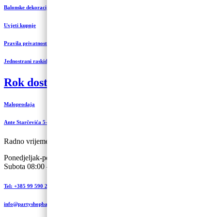
Balonske dekoracije i uređenje
Uvjeti kupnje
Pravila privatnosti
Jednostrani raskid ugovora
Rok dostave 3 do 5 radnih dana
Maloprodaja
Ante Starčevića 5-A, Koprivnica
Radno vrijeme:
Ponedjeljak-petak 09:00 – 19:00
Subota 08:00 – 13:00
Tel: +385 99 590 2450
info@partyshopbaloncic.hr