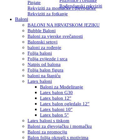
Pozivnice i čestitke
Pinjate
Rođendanski rekviziti
Rekviziti za momačke i djevojačke
Rekviziti za fotkanje
Baloni
BALONI NA HRVATSKOM JEZIKU
Bubble Baloni
Baloni za vjerske svečanosti
Balonski setovi
baloni za rođenje
Folija baloni
Folija zvijezde i srca
Natpis od balona
Folija balon figura
baloni na štapiću
Latex baloni
Baloni za Modeliranje
Latex balon G30
Latex balon 12″
Latex balon ogledalo 12″
Latex baloni 10″
Latex balon 5″
Latex baloni s tiskom
Baloni za djevojačku i momačku
Baloni za promociju
Balon folija okrugli s motivima