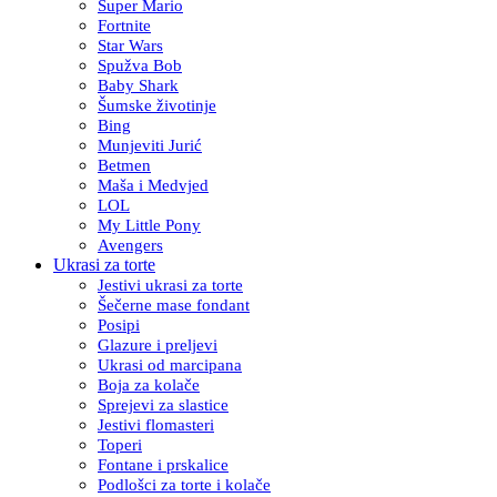
Super Mario
Fortnite
Star Wars
Spužva Bob
Baby Shark
Šumske životinje
Bing
Munjeviti Jurić
Betmen
Maša i Medvjed
LOL
My Little Pony
Avengers
Ukrasi za torte
Jestivi ukrasi za torte
Šečerne mase fondant
Posipi
Glazure i preljevi
Ukrasi od marcipana
Boja za kolače
Sprejevi za slastice
Jestivi flomasteri
Toperi
Fontane i prskalice
Podlošci za torte i kolače