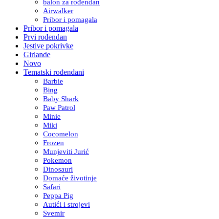
balon za rođendan
Airwalker
Pribor i pomagala
Pribor i pomagala
Prvi rođendan
Jestive pokrivke
Girlande
Novo
Tematski rođendani
Barbie
Bing
Baby Shark
Paw Patrol
Minie
Miki
Cocomelon
Frozen
Munjeviti Jurić
Pokemon
Dinosauri
Domaće životinje
Safari
Peppa Pig
Autići i strojevi
Svemir