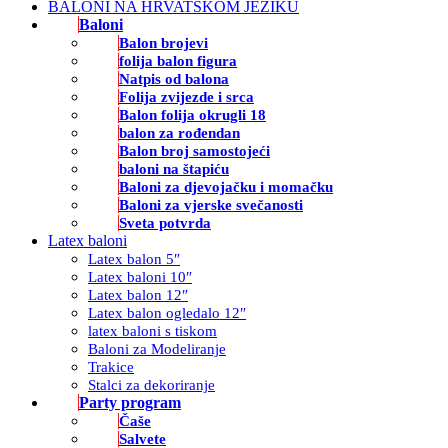
BALONI NA HRVATSKOM JEZIKU
Baloni
Balon brojevi
folija balon figura
Natpis od balona
Folija zvijezde i srca
Balon folija okrugli 18
balon za rođendan
Balon broj samostojeći
baloni na štapiću
Baloni za djevojačku i momačku
Baloni za vjerske svečanosti
Sveta potvrda
Latex baloni
Latex balon 5″
Latex baloni 10″
Latex balon 12″
Latex balon ogledalo 12″
latex baloni s tiskom
Baloni za Modeliranje
Trakice
Stalci za dekoriranje
Party program
Čaše
Salvete