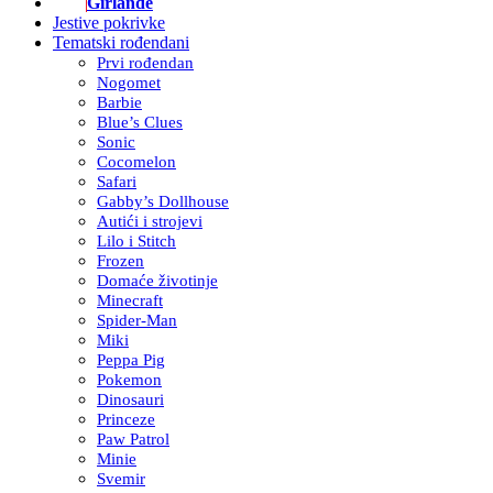
Girlande
Jestive pokrivke
Tematski rođendani
Prvi rođendan
Nogomet
Barbie
Blue’s Clues
Sonic
Cocomelon
Safari
Gabby’s Dollhouse
Autići i strojevi
Lilo i Stitch
Frozen
Domaće životinje
Minecraft
Spider-Man
Miki
Peppa Pig
Pokemon
Dinosauri
Princeze
Paw Patrol
Minie
Svemir