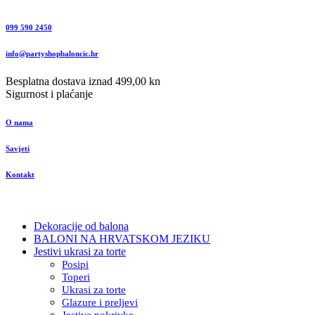
099 590 2450
info@partyshopbaloncic.hr
Besplatna dostava iznad 499,00 kn
Sigurnost i plaćanje
O nama
Savjeti
Kontakt
Dekoracije od balona
BALONI NA HRVATSKOM JEZIKU
Jestivi ukrasi za torte
Posipi
Toperi
Ukrasi za torte
Glazure i preljevi
Jestive pokrivke