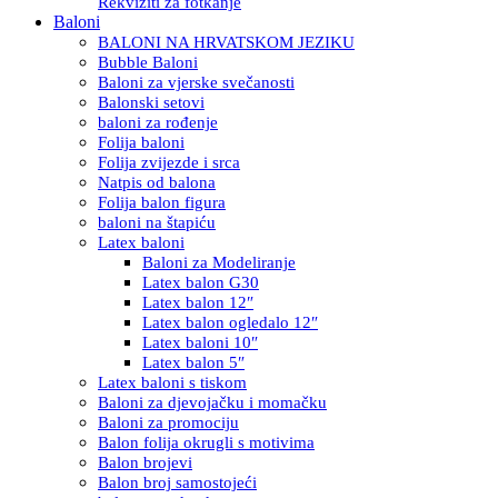
Rekviziti za fotkanje
Baloni
BALONI NA HRVATSKOM JEZIKU
Bubble Baloni
Baloni za vjerske svečanosti
Balonski setovi
baloni za rođenje
Folija baloni
Folija zvijezde i srca
Natpis od balona
Folija balon figura
baloni na štapiću
Latex baloni
Baloni za Modeliranje
Latex balon G30
Latex balon 12″
Latex balon ogledalo 12″
Latex baloni 10″
Latex balon 5″
Latex baloni s tiskom
Baloni za djevojačku i momačku
Baloni za promociju
Balon folija okrugli s motivima
Balon brojevi
Balon broj samostojeći