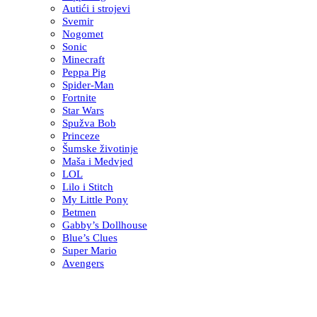
Autići i strojevi
Svemir
Nogomet
Sonic
Minecraft
Peppa Pig
Spider-Man
Fortnite
Star Wars
Spužva Bob
Princeze
Šumske životinje
Maša i Medvjed
LOL
Lilo i Stitch
My Little Pony
Betmen
Gabby’s Dollhouse
Blue’s Clues
Super Mario
Avengers