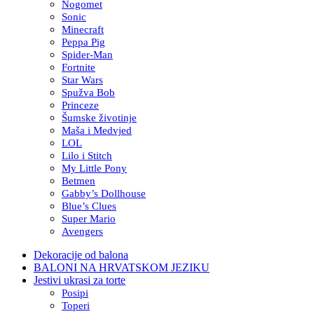
Nogomet
Sonic
Minecraft
Peppa Pig
Spider-Man
Fortnite
Star Wars
Spužva Bob
Princeze
Šumske životinje
Maša i Medvjed
LOL
Lilo i Stitch
My Little Pony
Betmen
Gabby’s Dollhouse
Blue’s Clues
Super Mario
Avengers
Dekoracije od balona
BALONI NA HRVATSKOM JEZIKU
Jestivi ukrasi za torte
Posipi
Toperi