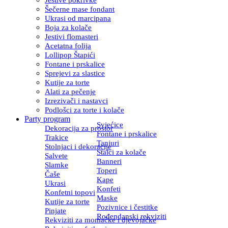
Šečerne mase fondant
Ukrasi od marcipana
Boja za kolače
Jestivi flomasteri
Acetatna folija
Lollipop Štapići
Fontane i prskalice
Sprejevi za slastice
Kutije za torte
Alati za pečenje
Izrezivači i nastavci
Podlošci za torte i kolače
Party program
Svjećice
Dekoracija za prostor
Fontane i prskalice
Trakice
Tanjuri
Stolnjaci i dekoracije
Stalci za kolače
Salvete
Banneri
Slamke
Toperi
Čaše
Kape
Ukrasi
Konfeti
Konfetni topovi
Maske
Kutije za torte
Pozivnice i čestitke
Pinjate
Rođendanski rekviziti
Rekviziti za momačke i djevojačke