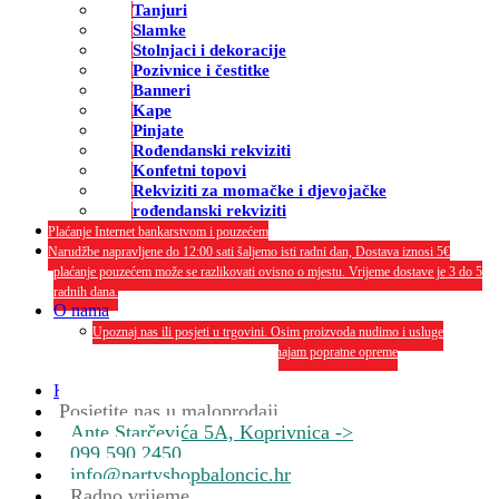
Tanjuri
Slamke
Stolnjaci i dekoracije
Pozivnice i čestitke
Banneri
Kape
Pinjate
Rođendanski rekviziti
Konfetni topovi
Rekviziti za momačke i djevojačke
rođendanski rekviziti
Plaćanje Internet bankarstvom i pouzećem
Narudžbe napravljene do 12:00 sati šaljemo isti radni dan, Dostava iznosi 5€
plaćanje pouzećem može se razlikovati ovisno o mjestu. Vrijeme dostave je 3 do 5
radnih dana.
O nama
Upoznaj nas ili posjeti u trgovini. Osim proizvoda nudimo i usluge
dekoriranja interijera i eksterija te najam popratne opreme
O nama
Kontakt
Posjetite nas u maloprodaji
Ante Starčevića 5A, Koprivnica ->
099 590 2450
info@partyshopbaloncic.hr
Radno vrijeme