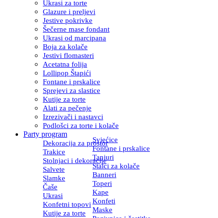
Ukrasi za torte
Glazure i preljevi
Jestive pokrivke
Šečerne mase fondant
Ukrasi od marcipana
Boja za kolače
Jestivi flomasteri
Acetatna folija
Lollipop Štapići
Fontane i prskalice
Sprejevi za slastice
Kutije za torte
Alati za pečenje
Izrezivači i nastavci
Podlošci za torte i kolače
Party program
Svjećice
Dekoracija za prostor
Fontane i prskalice
Trakice
Tanjuri
Stolnjaci i dekoracije
Stalci za kolače
Salvete
Banneri
Slamke
Toperi
Čaše
Kape
Ukrasi
Konfeti
Konfetni topovi
Maske
Kutije za torte