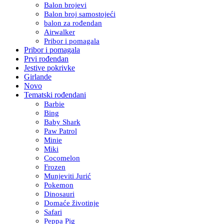
Balon brojevi
Balon broj samostojeći
balon za rođendan
Airwalker
Pribor i pomagala
Pribor i pomagala
Prvi rođendan
Jestive pokrivke
Girlande
Novo
Tematski rođendani
Barbie
Bing
Baby Shark
Paw Patrol
Minie
Miki
Cocomelon
Frozen
Munjeviti Jurić
Pokemon
Dinosauri
Domaće životinje
Safari
Peppa Pig