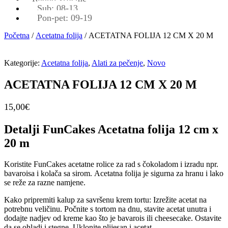
Sub: 08-13
Pon-pet: 09-19
Početna
/
Acetatna folija
/ ACETATNA FOLIJA 12 CM X 20 M
Kategorije:
Acetatna folija
,
Alati za pečenje
,
Novo
ACETATNA FOLIJA 12 CM X 20 M
15,00
€
Detalji FunCakes Acetatna folija 12 cm x
20 m
Koristite FunCakes acetatne rolice za rad s čokoladom i izradu npr.
bavaroisa i kolača sa sirom. Acetatna folija je sigurna za hranu i lako
se reže za razne namjene.
Kako pripremiti kalup za savršenu krem ​​tortu: Izrežite acetat na
potrebnu veličinu. Počnite s tortom na dnu, stavite acetat unutra i
dodajte nadjev od kreme kao što je bavarois ili cheesecake. Ostavite
da se ohladi i stegne. Uklonite plijesan i acetat.