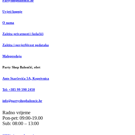
Partyshopbaloncic.hr
Uvjeti kupnje
O nama
Zaštita privatnosti i kolačići
Zaštita i povjerljivost podataka
Maloprodaja
Party Shop Balončić, obrt
Ante Starčevića 5A, Koprivnica
Tel: +385 99 590 2450
info@partyshopbaloncic.hr
Radno vrijeme
Pon-pet: 09:00-19.00
Sub: 08:00 – 13:00