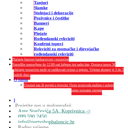
Tanjuri
Slamke
Stolnjaci i dekoracije
Pozivnice i čestitke
Banneri
Kape
Pinjate
Rođendanski rekviziti
Konfetni topovi
Rekviziti za momačke i djevojačke
rođendanski rekviziti
Plaćanje Internet bankarstvom i pouzećem
Narudžbe napravljene do 12:00 sati šaljemo isti radni dan, Dostava iznosi 5€
plaćanje pouzećem može se razlikovati ovisno o mjestu. Vrijeme dostave je 3 do 5
radnih dana.
O nama
Upoznaj nas ili posjeti u trgovini. Osim proizvoda nudimo i usluge
dekoriranja interijera i eksterija te najam popratne opreme
O nama
Kontakt
Posjetite nas u maloprodaji
Ante Starčevića 5A, Koprivnica ->
099 590 2450
info@partyshopbaloncic.hr
Radno vrijeme