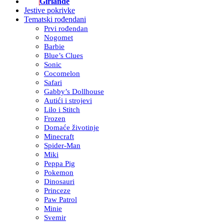
Girlande
Jestive pokrivke
Tematski rođendani
Prvi rođendan
Nogomet
Barbie
Blue’s Clues
Sonic
Cocomelon
Safari
Gabby’s Dollhouse
Autići i strojevi
Lilo i Stitch
Frozen
Domaće životinje
Minecraft
Spider-Man
Miki
Peppa Pig
Pokemon
Dinosauri
Princeze
Paw Patrol
Minie
Svemir