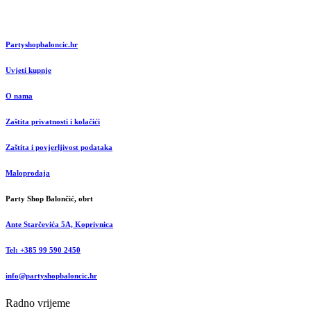
Partyshopbaloncic.hr
Uvjeti kupnje
O nama
Zaštita privatnosti i kolačići
Zaštita i povjerljivost podataka
Maloprodaja
Party Shop Balončić, obrt
Ante Starčevića 5A, Koprivnica
Tel: +385 99 590 2450
info@partyshopbaloncic.hr
Radno vrijeme