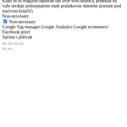
Kako bi se osigurao ispravan rad ovih web-stranica, ponekad na
vaše uređaje pohranjujemo male podatkovne datoteke poznate pod
nazivom kolačići.
Non-necessary
Non-necessary
Google Tag manager Google Analytics Google ecommerce
Facebook pixel
Spremi i prihvati