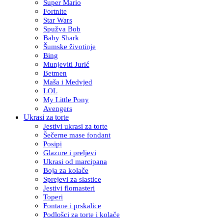
Super Mario
Fortnite
Star Wars
Spužva Bob
Baby Shark
Šumske životinje
Bing
Munjeviti Jurić
Betmen
Maša i Medvjed
LOL
My Little Pony
Avengers
Ukrasi za torte
Jestivi ukrasi za torte
Šečerne mase fondant
Posipi
Glazure i preljevi
Ukrasi od marcipana
Boja za kolače
Sprejevi za slastice
Jestivi flomasteri
Toperi
Fontane i prskalice
Podlošci za torte i kolače