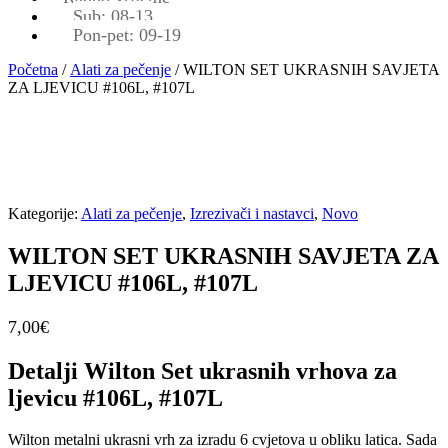
Sub: 08-13
Pon-pet: 09-19
Početna
/
Alati za pečenje
/ WILTON SET UKRASNIH SAVJETA
ZA LJEVICU #106L, #107L
Kategorije:
Alati za pečenje
,
Izrezivači i nastavci
,
Novo
WILTON SET UKRASNIH SAVJETA ZA
LJEVICU #106L, #107L
7,00
€
Detalji Wilton Set ukrasnih vrhova za
ljevicu #106L, #107L
Wilton metalni ukrasni vrh za izradu 6 cvjetova u obliku latica. Sada