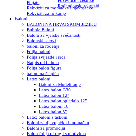
Pozivnice i čestitke
Pinjate
Rođendanski rekviziti
Rekviziti za momačke i djevojačke
Rekviziti za fotkanje
Baloni
BALONI NA HRVATSKOM JEZIKU
Bubble Baloni
Baloni za vjerske svečanosti
Balonski setovi
baloni za rođenje
Folija baloni
Folija zvijezde i srca
Natpis od balona
Folija balon figura
baloni na štapiću
Latex baloni
Baloni za Modeliranje
Latex balon G30
Latex balon 12″
Latex balon ogledalo 12″
Latex baloni 10″
Latex balon 5″
Latex baloni s tiskom
Baloni za djevojačku i momačku
Baloni za promociju
Balon folija okrugli s motivima