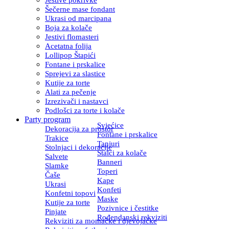
Šečerne mase fondant
Ukrasi od marcipana
Boja za kolače
Jestivi flomasteri
Acetatna folija
Lollipop Štapići
Fontane i prskalice
Sprejevi za slastice
Kutije za torte
Alati za pečenje
Izrezivači i nastavci
Podlošci za torte i kolače
Party program
Svjećice
Dekoracija za prostor
Fontane i prskalice
Trakice
Tanjuri
Stolnjaci i dekoracije
Stalci za kolače
Salvete
Banneri
Slamke
Toperi
Čaše
Kape
Ukrasi
Konfeti
Konfetni topovi
Maske
Kutije za torte
Pozivnice i čestitke
Pinjate
Rođendanski rekviziti
Rekviziti za momačke i djevojačke