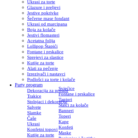
Ukrasi za torte
Glazure i preljevi
Jestive pokrivke
Šečerne mase fondant
Ukrasi od marcipana
Boja za kolače
Jestivi flomasteri
Acetatna folija
Lollipop Štapići
Fontane i prskalice
Sprejevi za slastice
Kutije za torte
Alati za pečenje
Izrezivači i nastavci
Podlošci za torte i kolače
Party program
Svjećice
Dekoracija za prostor
Fontane i prskalice
Trakice
Tanjuri
Stolnjaci i dekoracije
Stalci za kolače
Salvete
Banneri
Slamke
Toperi
Čaše
Kape
Ukrasi
Konfeti
Konfetni topovi
Maske
Kutije za torte