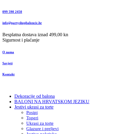
099 590 2450
info@partyshopbaloncic.hr
Besplatna dostava iznad 499,00 kn
Sigurnost i plaćanje
O nama
Savjeti
Kontakt
Dekoracije od balona
BALONI NA HRVATSKOM JEZIKU
Jestivi ukrasi za torte
Posipi
Toperi
Ukrasi za torte
Glazure i preljevi
Jestive pokrivke