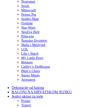
Nogomet
Sonic
Minecraft
Peppa Pig
Spider-Man
Fortnite
Star Wars
Spužva Bob
Princeze
Šumske životinje
Maša i Medvjed
LOL
Lilo i Stitch
My Little Pony
Betmen
Gabby’s Dollhouse
Blue’s Clues
Super Mario
Avengers
Dekoracije od balona
BALONI NA HRVATSKOM JEZIKU
Jestivi ukrasi za torte
Posipi
Toperi