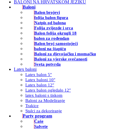
BALONI NA HRVATSKOM JEZIKU
Baloni
Balon brojevi
folija balon figura
Natpis od balona
Folija zvijezde i srca
Balon folija okrugli 18
balon za rođendan
Balon broj samostojeći
baloni na štapiću
Baloni za djevojačku i momačku
Baloni za vjerske svečanosti
Sveta potvrda
Latex baloni
Latex balon 5″
Latex baloni 10″
Latex balon 12″
Latex balon ogledalo 12″
latex baloni s tiskom
Baloni za Modeliranje
Trakice
Stalci za dekoriranje
Party program
Čaše
Salvete