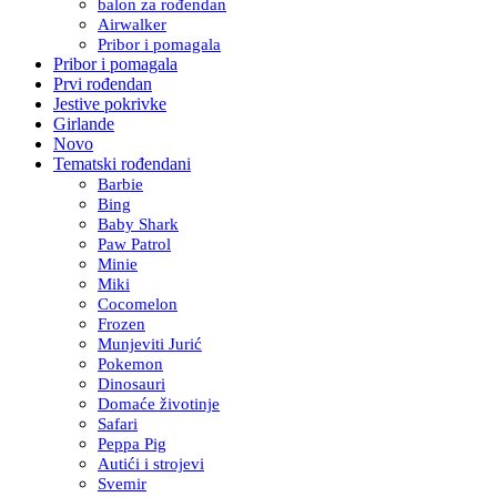
balon za rođendan
Airwalker
Pribor i pomagala
Pribor i pomagala
Prvi rođendan
Jestive pokrivke
Girlande
Novo
Tematski rođendani
Barbie
Bing
Baby Shark
Paw Patrol
Minie
Miki
Cocomelon
Frozen
Munjeviti Jurić
Pokemon
Dinosauri
Domaće životinje
Safari
Peppa Pig
Autići i strojevi
Svemir