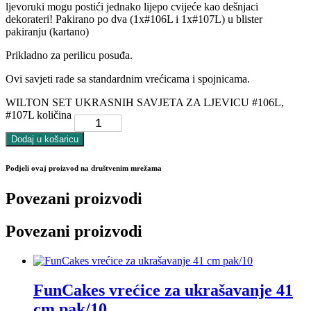
ljevoruki mogu postići jednako lijepo cvijeće kao dešnjaci
dekorateri! Pakirano po dva (1x#106L i 1x#107L) u blister
pakiranju (kartano)
Prikladno za perilicu posuđa.
Ovi savjeti rade sa standardnim vrećicama i spojnicama.
WILTON SET UKRASNIH SAVJETA ZA LJEVICU #106L,
#107L količina
Dodaj u košaricu
Podjeli ovaj proizvod na društvenim mrežama
Povezani proizvodi
Povezani proizvodi
FunCakes vrećice za ukrašavanje 41
cm pak/10