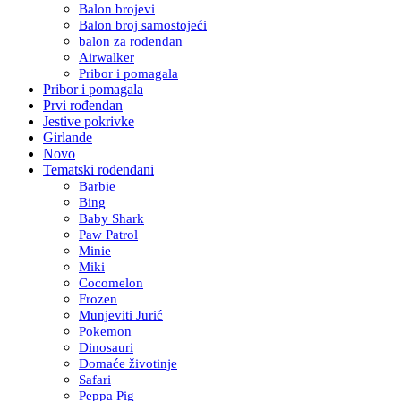
Balon brojevi
Balon broj samostojeći
balon za rođendan
Airwalker
Pribor i pomagala
Pribor i pomagala
Prvi rođendan
Jestive pokrivke
Girlande
Novo
Tematski rođendani
Barbie
Bing
Baby Shark
Paw Patrol
Minie
Miki
Cocomelon
Frozen
Munjeviti Jurić
Pokemon
Dinosauri
Domaće životinje
Safari
Peppa Pig