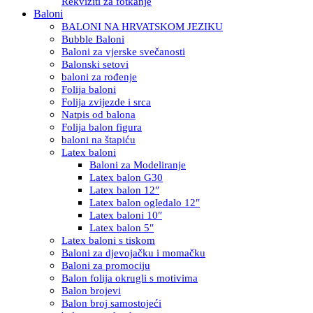
Rekviziti za fotkanje
Baloni
BALONI NA HRVATSKOM JEZIKU
Bubble Baloni
Baloni za vjerske svečanosti
Balonski setovi
baloni za rođenje
Folija baloni
Folija zvijezde i srca
Natpis od balona
Folija balon figura
baloni na štapiću
Latex baloni
Baloni za Modeliranje
Latex balon G30
Latex balon 12″
Latex balon ogledalo 12″
Latex baloni 10″
Latex balon 5″
Latex baloni s tiskom
Baloni za djevojačku i momačku
Baloni za promociju
Balon folija okrugli s motivima
Balon brojevi
Balon broj samostojeći