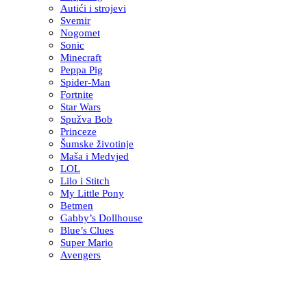
Autići i strojevi
Svemir
Nogomet
Sonic
Minecraft
Peppa Pig
Spider-Man
Fortnite
Star Wars
Spužva Bob
Princeze
Šumske životinje
Maša i Medvjed
LOL
Lilo i Stitch
My Little Pony
Betmen
Gabby’s Dollhouse
Blue’s Clues
Super Mario
Avengers