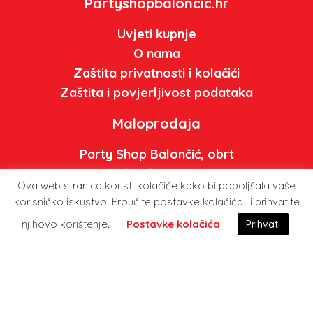
Partyshopbaloncic.hr
Uvjeti kupnje
O nama
Zaštita privatnosti i kolačići
Zaštita i povjerljivost podataka
Maloprodaja
Party Shop Balončić, obrt
Ante Starčevića 5A, Koprivnica
Ova web stranica koristi kolačiće kako bi poboljšala vaše
Tel: +385 99 590 2450
korisničko iskustvo. Proučite postavke kolačića ili prihvatite
info@partyshopbaloncic.hr
njihovo korištenje.
Postavke kolačića
Prihvati
Radno vrijeme
Pon-pet: 09:00-19.00
Sub: 08:00 – 13:00