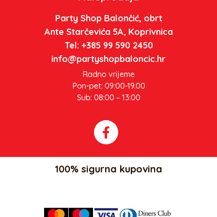
Party Shop Balončić, obrt
Ante Starčevića 5A, Koprivnica
Tel: +385 99 590 2450
info@partyshopbaloncic.hr
Radno vrijeme
Pon-pet: 09:00-19.00
Sub: 08:00 – 13:00
100% sigurna kupovina