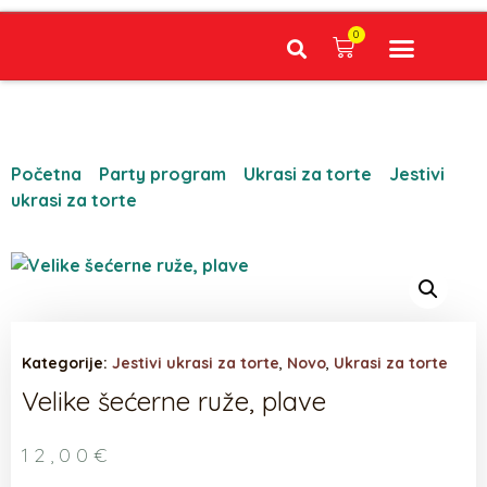
0
Narudžbe napravljene do 12:00 sati šaljemo isti radni dan, Dostava iznosi 5€ plaćanje pouzećem može se razlikovati ovisno o mjestu. Vrijeme dostave je 3 do 5 radnih dana.
Početna
/
Party program
/
Ukrasi za torte
/
Jestivi
ukrasi za torte
/ Velike šećerne ruže, plave
Kategorije:
Jestivi ukrasi za torte
,
Novo
,
Ukrasi za torte
Velike šećerne ruže, plave
12,00
€