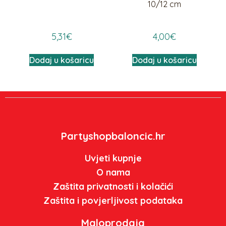
10/12 cm
5,31
€
4,00
€
Dodaj u košaricu
Dodaj u košaricu
Partyshopbaloncic.hr
Uvjeti kupnje
O nama
Zaštita privatnosti i kolačići
Zaštita i povjerljivost podataka
Maloprodaja