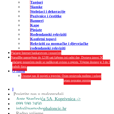
Tanjuri
Slamke
Stolnjaci i dekoracije
Pozivnice i čestitke
Banneri
Kape
Pinjate
Rođendanski rekviziti
Konfetni topovi
Rekviziti za momačke i djevojačke
rođendanski rekviziti
Plaćanje Internet bankarstvom i pouzećem
Narudžbe napravljene do 12:00 sati šaljemo isti radni dan, Dostava iznosi 5€
plaćanje pouzećem može se razlikovati ovisno o mjestu. Vrijeme dostave je 3 do 5
radnih dana.
O nama
Upoznaj nas ili posjeti u trgovini. Osim proizvoda nudimo i usluge
dekoriranja interijera i eksterija te najam popratne opreme
O nama
Kontakt
Posjetite nas u maloprodaji
Ante Starčevića 5A, Koprivnica ->
099 590 2450
info@partyshopbaloncic.hr
Radno vrijeme