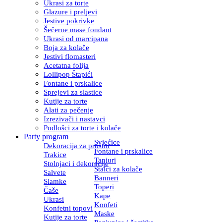
Ukrasi za torte
Glazure i preljevi
Jestive pokrivke
Šečerne mase fondant
Ukrasi od marcipana
Boja za kolače
Jestivi flomasteri
Acetatna folija
Lollipop Štapići
Fontane i prskalice
Sprejevi za slastice
Kutije za torte
Alati za pečenje
Izrezivači i nastavci
Podlošci za torte i kolače
Party program
Svjećice
Dekoracija za prostor
Fontane i prskalice
Trakice
Tanjuri
Stolnjaci i dekoracije
Stalci za kolače
Salvete
Banneri
Slamke
Toperi
Čaše
Kape
Ukrasi
Konfeti
Konfetni topovi
Maske
Kutije za torte