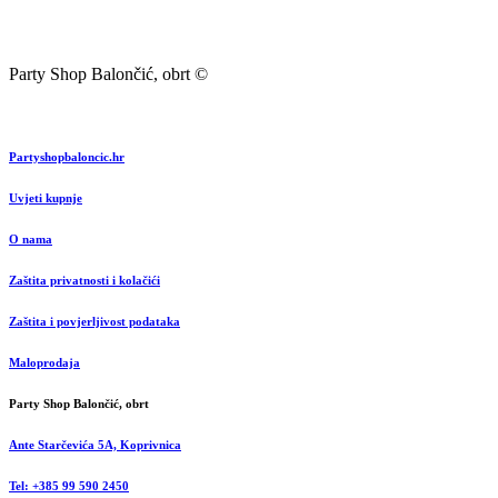
Party Shop Balončić, obrt ©
Partyshopbaloncic.hr
Uvjeti kupnje
O nama
Zaštita privatnosti i kolačići
Zaštita i povjerljivost podataka
Maloprodaja
Party Shop Balončić, obrt
Ante Starčevića 5A, Koprivnica
Tel: +385 99 590 2450