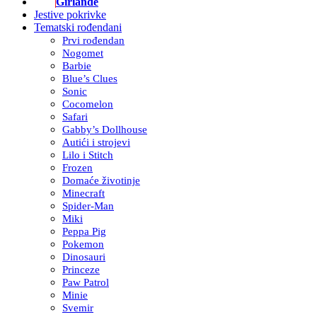
Girlande
Jestive pokrivke
Tematski rođendani
Prvi rođendan
Nogomet
Barbie
Blue’s Clues
Sonic
Cocomelon
Safari
Gabby’s Dollhouse
Autići i strojevi
Lilo i Stitch
Frozen
Domaće životinje
Minecraft
Spider-Man
Miki
Peppa Pig
Pokemon
Dinosauri
Princeze
Paw Patrol
Minie
Svemir