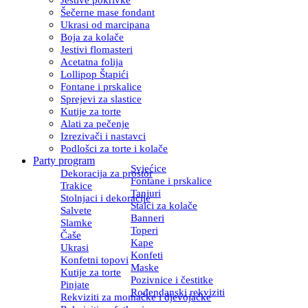
Šečerne mase fondant
Ukrasi od marcipana
Boja za kolače
Jestivi flomasteri
Acetatna folija
Lollipop Štapići
Fontane i prskalice
Sprejevi za slastice
Kutije za torte
Alati za pečenje
Izrezivači i nastavci
Podlošci za torte i kolače
Party program
Svjećice
Dekoracija za prostor
Fontane i prskalice
Trakice
Tanjuri
Stolnjaci i dekoracije
Stalci za kolače
Salvete
Banneri
Slamke
Toperi
Čaše
Kape
Ukrasi
Konfeti
Konfetni topovi
Maske
Kutije za torte
Pozivnice i čestitke
Pinjate
Rođendanski rekviziti
Rekviziti za momačke i djevojačke