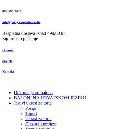
099 590 2450
info@partyshopbaloncic.hr
Besplatna dostava iznad 499,00 kn
Sigurnost i plaćanje
O nama
Savjeti
Kontakt
Dekoracije od balona
BALONI NA HRVATSKOM JEZIKU
Jestivi ukrasi za torte
Posipi
Toperi
Ukrasi za torte
Glazure i preljevi
Jestive pokrivke