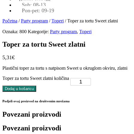
Sub: 08-13
Pon-pet: 09-19
Početna
/
Party program
/
Toperi
/ Toper za tortu Sweet zlatni
Oznaka:
800
Kategorije:
Party program
,
Toperi
Toper za tortu Sweet zlatni
5,31
€
Plastični toper za tortu s natpisom Sweet u okruglom okviru, zlatni
Toper za tortu Sweet zlatni količina
Dodaj u košaricu
Podjeli ovaj proizvod na društvenim mrežama
Povezani proizvodi
Povezani proizvodi