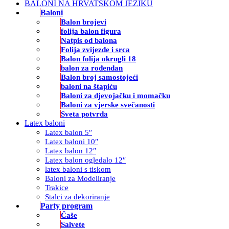
BALONI NA HRVATSKOM JEZIKU
Baloni
Balon brojevi
folija balon figura
Natpis od balona
Folija zvijezde i srca
Balon folija okrugli 18
balon za rođendan
Balon broj samostojeći
baloni na štapiću
Baloni za djevojačku i momačku
Baloni za vjerske svečanosti
Sveta potvrda
Latex baloni
Latex balon 5″
Latex baloni 10″
Latex balon 12″
Latex balon ogledalo 12″
latex baloni s tiskom
Baloni za Modeliranje
Trakice
Stalci za dekoriranje
Party program
Čaše
Salvete