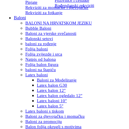
Pozivnice i čestitke
Pinjate
Rođendanski rekviziti
Rekviziti za momačke i djevojačke
Rekviziti za fotkanje
Baloni
BALONI NA HRVATSKOM JEZIKU
Bubble Baloni
Baloni za vjerske svečanosti
Balonski setovi
baloni za rođenje
Folija baloni
Folija zvijezde i srca
Natpis od balona
Folija balon figura
baloni na štapiću
Latex baloni
Baloni za Modeliranje
Latex balon G30
Latex balon 12″
Latex balon ogledalo 12″
Latex baloni 10″
Latex balon 5″
Latex baloni s tiskom
Baloni za djevojačku i momačku
Baloni za promociju
Balon folija okrugli s motivima