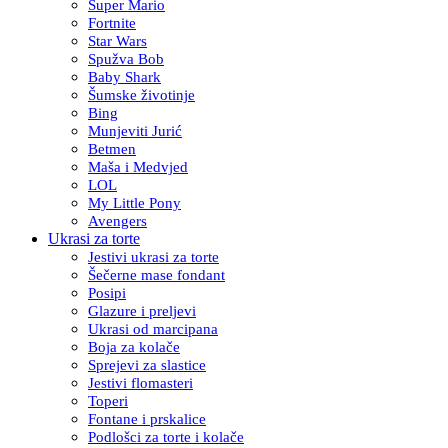
Super Mario
Fortnite
Star Wars
Spužva Bob
Baby Shark
Šumske životinje
Bing
Munjeviti Jurić
Betmen
Maša i Medvjed
LOL
My Little Pony
Avengers
Ukrasi za torte
Jestivi ukrasi za torte
Šečerne mase fondant
Posipi
Glazure i preljevi
Ukrasi od marcipana
Boja za kolače
Sprejevi za slastice
Jestivi flomasteri
Toperi
Fontane i prskalice
Podlošci za torte i kolače