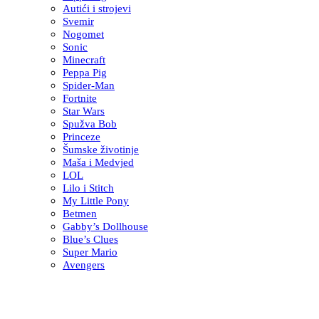
Autići i strojevi
Svemir
Nogomet
Sonic
Minecraft
Peppa Pig
Spider-Man
Fortnite
Star Wars
Spužva Bob
Princeze
Šumske životinje
Maša i Medvjed
LOL
Lilo i Stitch
My Little Pony
Betmen
Gabby’s Dollhouse
Blue’s Clues
Super Mario
Avengers