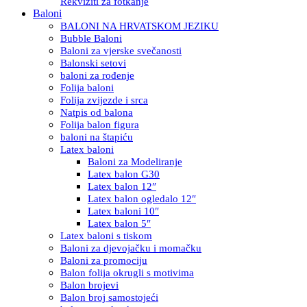
Rekviziti za fotkanje
Baloni
BALONI NA HRVATSKOM JEZIKU
Bubble Baloni
Baloni za vjerske svečanosti
Balonski setovi
baloni za rođenje
Folija baloni
Folija zvijezde i srca
Natpis od balona
Folija balon figura
baloni na štapiću
Latex baloni
Baloni za Modeliranje
Latex balon G30
Latex balon 12″
Latex balon ogledalo 12″
Latex baloni 10″
Latex balon 5″
Latex baloni s tiskom
Baloni za djevojačku i momačku
Baloni za promociju
Balon folija okrugli s motivima
Balon brojevi
Balon broj samostojeći