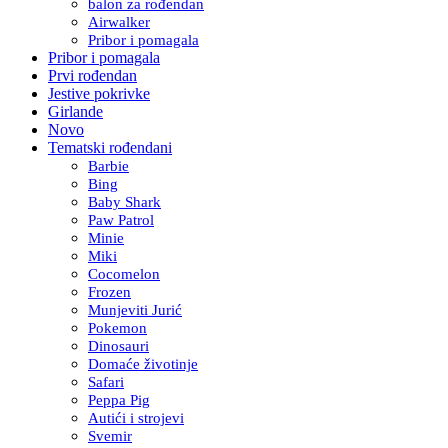
balon za rođendan
Airwalker
Pribor i pomagala
Pribor i pomagala
Prvi rođendan
Jestive pokrivke
Girlande
Novo
Tematski rođendani
Barbie
Bing
Baby Shark
Paw Patrol
Minie
Miki
Cocomelon
Frozen
Munjeviti Jurić
Pokemon
Dinosauri
Domaće životinje
Safari
Peppa Pig
Autići i strojevi
Svemir