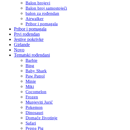
Balon brojevi
Balon broj samostojeći
balon za rođendan
Airwalker
Pribor i pomagala
Pribor i pomagala
Prvi rođendan
Jestive pokrivke
Girlande
Novo
Tematski rođendani
Barbie
Bing
Baby Shark
Paw Patrol
Minie
Miki
Cocomelon
Frozen
Munjeviti Jurić
Pokemon
Dinosauri
Domaće životinje
Safari
Peppa Pig