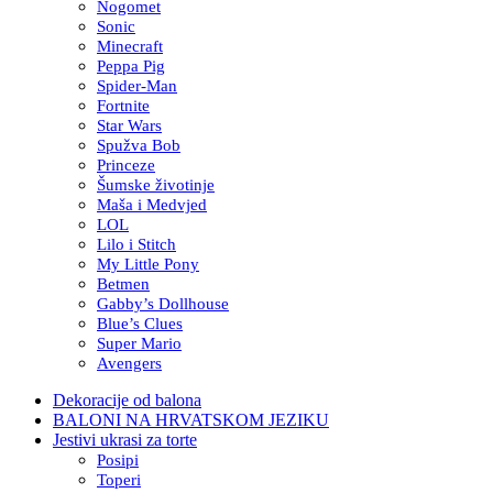
Nogomet
Sonic
Minecraft
Peppa Pig
Spider-Man
Fortnite
Star Wars
Spužva Bob
Princeze
Šumske životinje
Maša i Medvjed
LOL
Lilo i Stitch
My Little Pony
Betmen
Gabby’s Dollhouse
Blue’s Clues
Super Mario
Avengers
Dekoracije od balona
BALONI NA HRVATSKOM JEZIKU
Jestivi ukrasi za torte
Posipi
Toperi